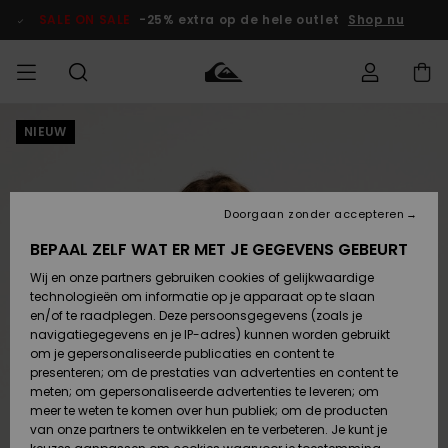
Ga
naar
SALE ON SALE
-25% extra op de hele outlet
Shop nu
Productinformatie
NIEUW
français
Toegang tot
HEREN
Kleding
Kleding
Shop
Heren Surf
Heren Snow
HEREN
mijn bestelling
Shop
Shop
OUTLET
Nederlands
JONGENS
Levering
Accessoires
Accessoires
Nieuw
Doorgaan zonder accepteren
Toegekomen
Kinderen
Kinderen
Outlet
DAMES
Surf Shop
Snow Shop
Kinderen
BEPAAL ZELF WAT ER MET JE GEGEVENS GEBEURT
Retouren
Wij en onze partners gebruiken cookies of gelijkwaardige
Schoenen &
Schoenen &
technologieën om informatie op je apparaat op te slaan
Slippers
Slippers
Highlights
SURF
Betaling
Highlights
Dames
VROUW
en/of te raadplegen. Deze persoonsgegevens (zoals je
Snow Shop
OUTLET
navigatiegegevens en je IP-adres) kunnen worden gebruikt
SNOW
om je gepersonaliseerde publicaties en content te
Giftcard
Surf /
Surf /
Snow
presenteren; om de prestaties van advertenties en content te
Water
Water
Community
meten; om gepersonaliseerde advertenties te leveren; om
Highlights
SALE ON
meer te weten te komen over hun publiek; om de producten
Quiksilver
SALE
van onze partners te ontwikkelen en te verbeteren. Je kunt je
Freedom