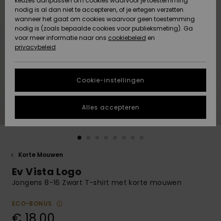
keuzes aanpassen om cookies waarvoor je toestemming
Snow
Sneeuw
nodig is al dan niet te accepteren, of je ertegen verzetten
Gemeenschap
Gegevensbescherming
wanneer het gaat om cookies waarvoor geen toestemming
Regio- En
nodig is (zoals bepaalde cookies voor publieksmeting). Ga
Taalinstellingen
voor meer informatie naar ons
Nieuw
Nieuw
cookiebeleid
en
Maattabel
Toegekomen
Toegekomen
privacybeleid
HELP &
CONTACT
Start een
Cookie-instellingen
Highlights
Highlights
gesprek om het
snelste
DUURZAAMHEID
antwoord op je
Alles accepteren
vraag te
STORE LOCATOR
krijgen.
Gesprek
starten
CADEAUKAART
Korte Mouwen
Vind
Ev Vista Logo
VERLANGLIJST
antwoorden op
de meest
Jongens 8-16 Zwart T-shirt met korte mouwen
gestelde
vragen en ons
ECO-BONUS
contactformulier.
€ 18,00