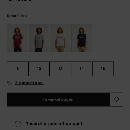
FAQ
bekijken
Black
Kleur
8
10
12
14
16
Zie maattabel
In winkelwagen
Thuis of bij een afhaalpunt