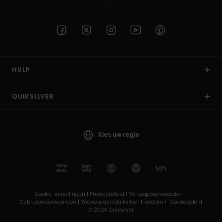
HULP
QUIKSILVER
Kies uw regio
Cookie-instellingen |
Privacybeleid |
Verkoopvoorwaarden |
Gebruiksvoorwaarden |
Voowaarden Quiksilver Freedom |
Cookiebeleid
© 2026 Quiksilver