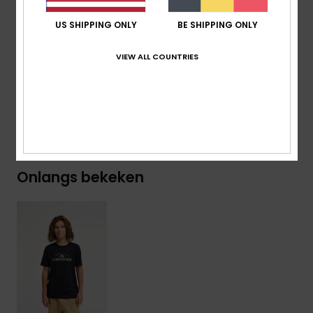
Branding:
Geweven Label Op De Mouw
US SHIPPING ONLY
BE SHIPPING ONLY
Samenstelling
[Hoofdstof] 70% katoen, 30% gerecycled
VIEW ALL COUNTRIES
katoen
Bezorging & Retour
Onlangs bekeken