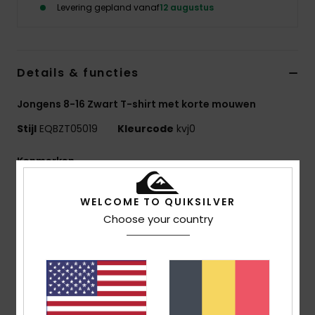
Levering gepland vanaf
12 augustus
Details & functies
Jongens 8-16 Zwart T-shirt met korte mouwen
Stijl
EQBZT05019
Kleurcode
kvj0
Kenmerken
MADE BETTER
WELCOME TO QUIKSILVER
25% gerecycled katoen uit pre-consumer
Choose your country
textielafval
Stof:
70% Katoen, 30% Gerecycled Katoenen Jersey
[160 G/M2]
Pasvorm:
Regular fit
Halslijn:
Halslijn: Ronde hals
Overig:
Zeefdruk Op De Borst