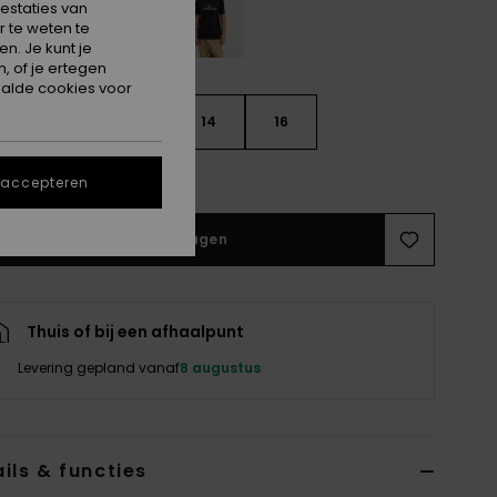
estaties van
 te weten te
n. Je kunt je
, of je ertegen
alde cookies voor
10
12
14
16
e maattabel
 accepteren
In winkelwagen
Thuis of bij een afhaalpunt
Levering gepland vanaf
8 augustus
ils & functies