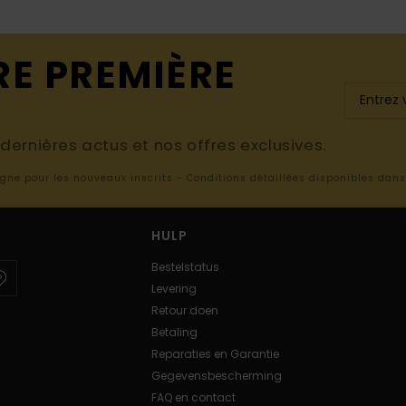
RE PREMIÈRE
ernières actus et nos offres exclusives.
ligne pour les nouveaux inscrits - Conditions détaillées disponibles dan
HULP
Bestelstatus
Levering
Retour doen
Betaling
Reparaties en Garantie
Gegevensbescherming
FAQ en contact