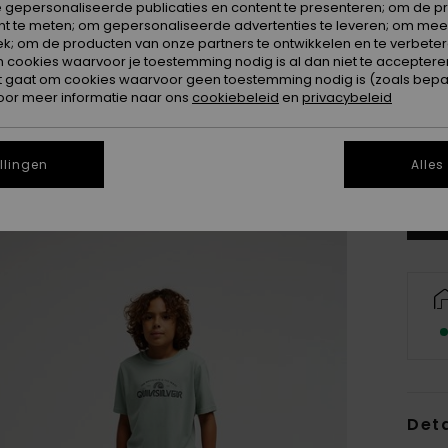
 gepersonaliseerde publicaties en content te presenteren; om de pr
nt te meten; om gepersonaliseerde advertenties te leveren; om meer
k; om de producten van onze partners te ontwikkelen en te verbetere
ookies waarvoor je toestemming nodig is al dan niet te accepteren
t gaat om cookies waarvoor geen toestemming nodig is (zoals bepa
oor meer informatie naar ons
cookiebeleid
en
privacybeleid
8
Zi
llingen
Alles
Deta