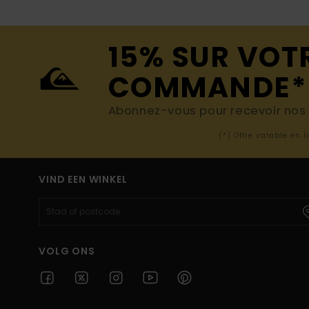
15% SUR VOT
COMMANDE*
Abonnez-vous pour recevoir nos d
(*) Offre valable en 
VIND EEN WINKEL
VOLG ONS