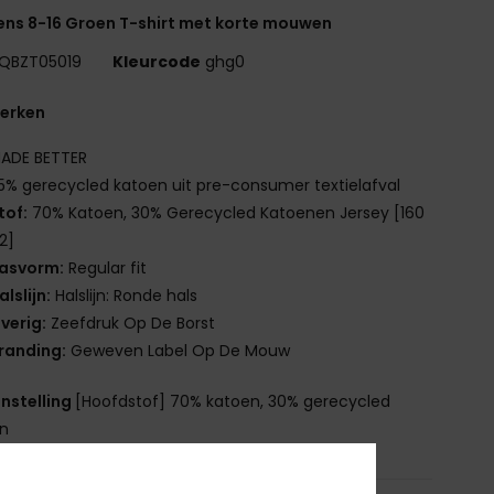
ns 8-16 Groen T-shirt met korte mouwen
QBZT05019
Kleurcode
ghg0
erken
ADE BETTER
5% gerecycled katoen uit pre-consumer textielafval
tof:
70% Katoen, 30% Gerecycled Katoenen Jersey [160
2]
asvorm:
Regular fit
alslijn:
Halslijn: Ronde hals
verig:
Zeefdruk Op De Borst
randing:
Geweven Label Op De Mouw
nstelling
[Hoofdstof] 70% katoen, 30% gerecycled
en