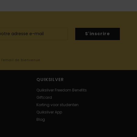
S'inscrire
s l'email de bienvenue
QUIKSILVER
Quiksilver Freedom Benefits
Giftcard
Korting voor studenten
Quiksilver App
Blog