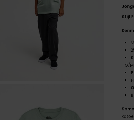
Jonge
Stijl
E
Kenm
M
2
S
G/M
P
H
O
B
Same
kato