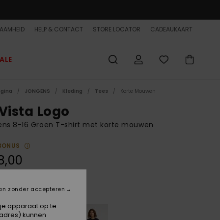
AAMHEID
HELP & CONTACT
STORE LOCATOR
CADEAUKAART
ALE
agina
JONGENS
Kleding
Tees
Korte Mouwen
 Vista Logo
ens 8-16 Groen T-shirt met korte mouwen
BONUS
8,00
an zonder accepteren
Iceberg Green
 je apparaat op te
-adres) kunnen