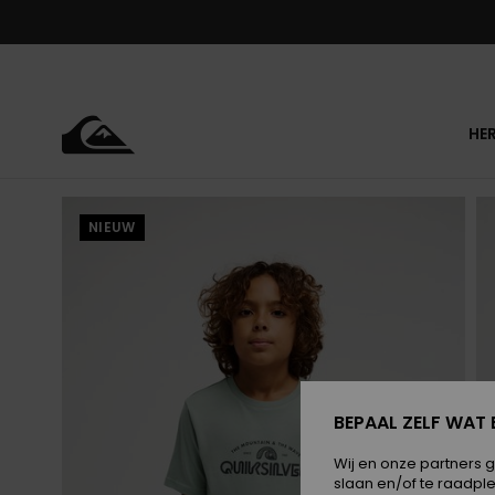
Ga
naar
Productinformatie
HE
NIEUW
BEPAAL ZELF WAT 
Wij en onze partners 
slaan en/of te raadpl