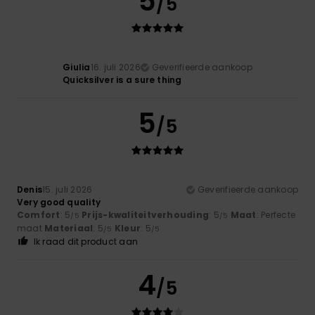
5
/5
Giulia
16. juli 2026
Geverifieerde aankoop
Quicksilver is a sure thing
5
/5
Denis
15. juli 2026
Geverifieerde aankoop
Very good quality
Comfort
: 5
Prijs-kwaliteitverhouding
: 5
Maat
: Perfecte
/5
/5
maat
Materiaal
: 5
Kleur
: 5
/5
/5
Ik raad dit product aan
4
/5