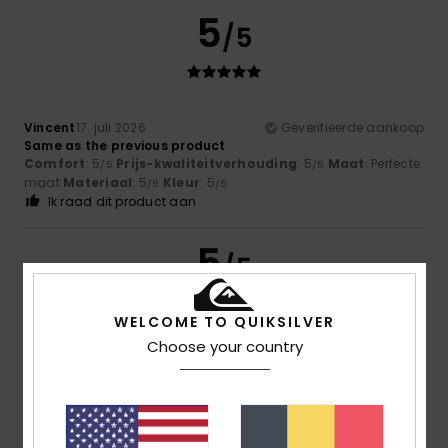
5
/5
Vincent
17. juli 2026
Geverifieerde aankoop
Same as the previous product
Comfort
: 5
Prijs-kwaliteitverhouding
: 5
Maat
: Perfecte
/5
/5
maat
Materiaal
: 5
Kleur
: 5
/5
/5
Ik raad dit product aan
5
/5
WELCOME TO QUIKSILVER
Choose your country
Nicolas
17. juli 2026
Geverifieerde aankoop
A lovely product at a reduced price. Very comfortable to
wear
Comfort
: 5
Prijs-kwaliteitverhouding
: 5
Maat
: Perfecte
/5
/5
maat
Materiaal
: 5
Kleur
: 5
/5
/5