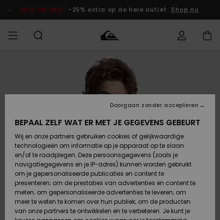
Ga
naar
SALE ON SALE
-25% extra op de hele outlet
Shop nu
Productinformatie
français
Toegang tot
HEREN
Kleding
Kleding
Shop
Heren Surf
Heren Snow
HEREN
mijn bestelling
Shop
Shop
OUTLET
Nederlands
JONGENS
Levering
Accessoires
Accessoires
Nieuw
Doorgaan zonder accepteren
Toegekomen
Kinderen
Kinderen
Outlet
DAMES
Surf Shop
Snow Shop
Kinderen
BEPAAL ZELF WAT ER MET JE GEGEVENS GEBEURT
Retouren
Wij en onze partners gebruiken cookies of gelijkwaardige
Schoenen &
Schoenen &
technologieën om informatie op je apparaat op te slaan
Slippers
Slippers
Highlights
SURF
Betaling
Highlights
Dames
VROUW
en/of te raadplegen. Deze persoonsgegevens (zoals je
Snow Shop
OUTLET
navigatiegegevens en je IP-adres) kunnen worden gebruikt
SNOW
om je gepersonaliseerde publicaties en content te
Giftcard
Surf /
Surf /
Snow
presenteren; om de prestaties van advertenties en content te
Water
Water
Community
meten; om gepersonaliseerde advertenties te leveren; om
Highlights
SALE ON
meer te weten te komen over hun publiek; om de producten
Quiksilver
SALE
van onze partners te ontwikkelen en te verbeteren. Je kunt je
Freedom