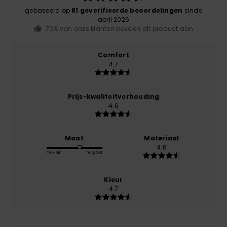
gebaseerd op
81 geverifieerde beoordelingen
sinds
april 2026
70% van onze klanten bevelen dit product aan
Comfort
4.7
Prijs-kwaliteitverhouding
4.6
Maat
Materiaal
4.6
Te klein
Te groot
Kleur
4.7