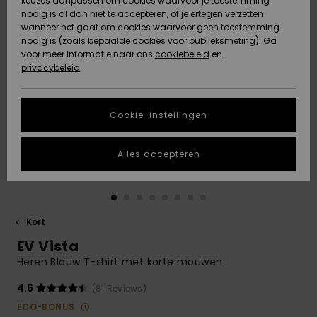
keuzes aanpassen om cookies waarvoor je toestemming
Snow
Sneeuw
nodig is al dan niet te accepteren, of je ertegen verzetten
Gemeenschap
Gegevensbescherming
wanneer het gaat om cookies waarvoor geen toestemming
Regio- En
nodig is (zoals bepaalde cookies voor publieksmeting). Ga
Taalinstellingen
voor meer informatie naar ons
Nieuw
Nieuw
cookiebeleid
en
Maattabel
Toegekomen
Toegekomen
privacybeleid
HELP &
CONTACT
Start een
Cookie-instellingen
Highlights
Highlights
gesprek om het
snelste
DUURZAAMHEID
antwoord op je
Alles accepteren
vraag te
STORE LOCATOR
krijgen.
Gesprek
starten
CADEAUKAART
Kort
Vind
EV Vista
VERLANGLIJST
antwoorden op
de meest
Heren Blauw T-shirt met korte mouwen
gestelde
vragen en ons
4.6
(81 Reviews)
contactformulier.
ECO-BONUS