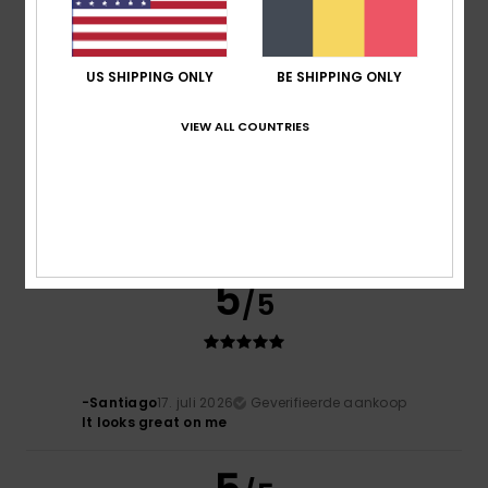
Ik raad dit product aan
5
/5
US SHIPPING ONLY
BE SHIPPING ONLY
VIEW ALL COUNTRIES
Carlos
17. juli 2026
Geverifieerde aankoop
Pretty and comfortable
Comfort
: 5
Prijs-kwaliteitverhouding
: 5
Maat
: Perfecte
/5
/5
maat
Materiaal
: 4
Kleur
: 4
/5
/5
5
/5
-Santiago
17. juli 2026
Geverifieerde aankoop
It looks great on me