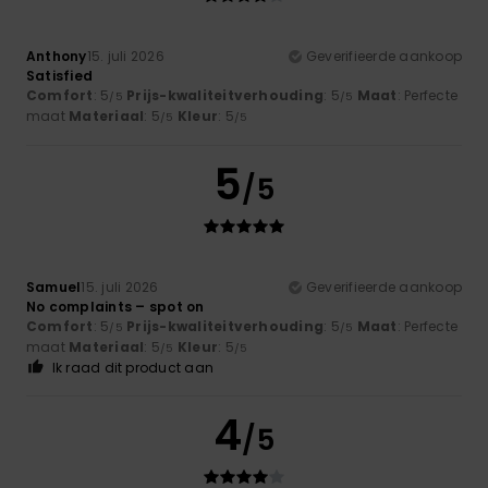
Anthony
15. juli 2026
Geverifieerde aankoop
Satisfied
Comfort
: 5
Prijs-kwaliteitverhouding
: 5
Maat
: Perfecte
/5
/5
maat
Materiaal
: 5
Kleur
: 5
/5
/5
5
/5
Samuel
15. juli 2026
Geverifieerde aankoop
No complaints – spot on
Comfort
: 5
Prijs-kwaliteitverhouding
: 5
Maat
: Perfecte
/5
/5
maat
Materiaal
: 5
Kleur
: 5
/5
/5
Ik raad dit product aan
4
/5