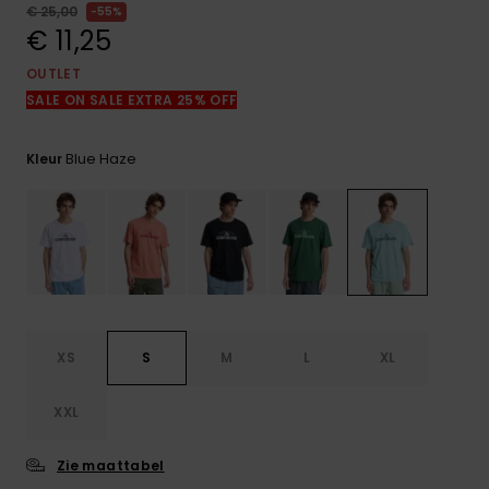
FAQ
€ 25,00
55%
bekijken
€ 11,25
OUTLET
SALE ON SALE EXTRA 25% OFF
Blue Haze
Kleur
XS
S
M
L
XL
XXL
Zie maattabel