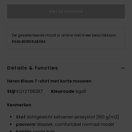
Niet op voorraad
De geselecteerde maat is online niet meer beschikbaar.
Koop andere opties
Details & functies
Heren Blauw T-shirt met korte mouwen
Stijl
EQYZT08287
Kleurcode
bga0
Kenmerken
Stof:
lichtgewicht katoenen jerseystof [160 g/m2]
pasvorm:
klassiek, comfortabel normaal model
halslijn:
ronde hals