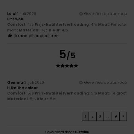
Loic
14. juli 2026
Geverifieerde aankoop
Fits well
Comfort
: 4
Prijs-kwaliteitverhouding
: 4
Maat
: Perfecte
/5
/5
maat
Materiaal
: 4
Kleur
: 4
/5
/5
Ik raad dit product aan
5
/5
Gemma
13. juli 2026
Geverifieerde aankoop
I like the colour
Comfort
: 5
Prijs-kwaliteitverhouding
: 5
Maat
: Te groot
/5
/5
Materiaal
: 5
Kleur
: 5
/5
/5
1
2
3
...
9
>
Geverifieerd door
TrustVille