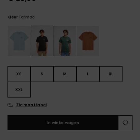
FAQ
bekijken
Tarmac
Kleur
XS
S
M
L
XL
XXL
Zie maattabel
In winkelwagen