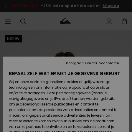
Ga
naar
SALE ON SALE
-25% extra op de hele outlet
Shop nu
Productinformatie
NIEUW
français
Toegang tot
HEREN
Kleding
Kleding
Shop
Heren Surf
Heren Snow
HEREN
mijn bestelling
Shop
Shop
OUTLET
Nederlands
JONGENS
Levering
Accessoires
Accessoires
Nieuw
Doorgaan zonder accepteren
Toegekomen
Kinderen
Kinderen
Outlet
DAMES
Surf Shop
Snow Shop
Kinderen
BEPAAL ZELF WAT ER MET JE GEGEVENS GEBEURT
Retouren
Wij en onze partners gebruiken cookies of gelijkwaardige
Schoenen &
Schoenen &
technologieën om informatie op je apparaat op te slaan
Slippers
Slippers
Highlights
SURF
Betaling
Highlights
Dames
VROUW
en/of te raadplegen. Deze persoonsgegevens (zoals je
Snow Shop
OUTLET
navigatiegegevens en je IP-adres) kunnen worden gebruikt
SNOW
om je gepersonaliseerde publicaties en content te
Giftcard
Surf /
Surf /
Snow
presenteren; om de prestaties van advertenties en content te
Water
Water
Community
meten; om gepersonaliseerde advertenties te leveren; om
Highlights
SALE ON
meer te weten te komen over hun publiek; om de producten
Quiksilver
SALE
van onze partners te ontwikkelen en te verbeteren. Je kunt je
Freedom