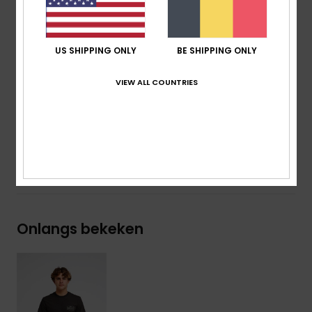
Halslijn:
Halslijn: Ronde hals
Overig:
Zeefdruk Op De Borst
Overig:
Zeefdruk Op De Achterkant
US SHIPPING ONLY
BE SHIPPING ONLY
Branding:
Geweven Quiksilver-Label Op De Mouw
VIEW ALL COUNTRIES
Samenstelling
[Hoofdstof] 70% katoen, 30% gerecycled
katoen
Bezorging & Retour
Onlangs bekeken