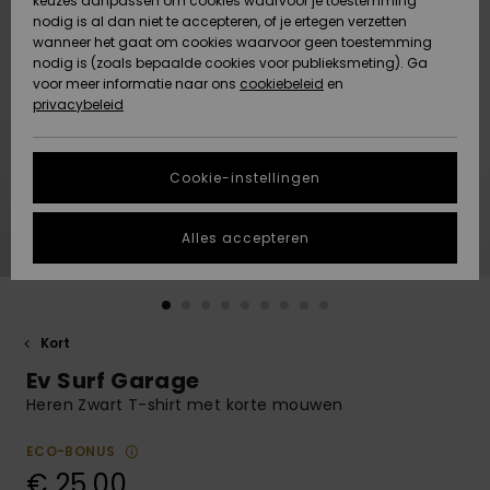
keuzes aanpassen om cookies waarvoor je toestemming
Snow
Sneeuw
nodig is al dan niet te accepteren, of je ertegen verzetten
Gemeenschap
Gegevensbescherming
wanneer het gaat om cookies waarvoor geen toestemming
Regio- En
nodig is (zoals bepaalde cookies voor publieksmeting). Ga
Taalinstellingen
voor meer informatie naar ons
Nieuw
Nieuw
cookiebeleid
en
Maattabel
Toegekomen
Toegekomen
privacybeleid
HELP &
CONTACT
Start een
Cookie-instellingen
Highlights
Highlights
gesprek om het
snelste
DUURZAAMHEID
antwoord op je
Alles accepteren
vraag te
STORE LOCATOR
krijgen.
Gesprek
starten
CADEAUKAART
Kort
Vind
Ev Surf Garage
VERLANGLIJST
antwoorden op
de meest
Heren Zwart T-shirt met korte mouwen
gestelde
vragen en ons
ECO-BONUS
contactformulier.
€ 25,00