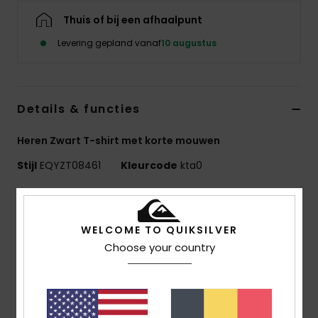
Thuis of bij een afhaalpunt
Levering gepland vanaf
10 augustus
Details & functies
Heren Zwart T-shirt met korte mouwen
Stijl
EQYZT08461
Kleurcode
kta0
Kenmerken
MADE BETTER
WELCOME TO QUIKSILVER
Gemaakt van 25% gerecyclede katoenvezels uit
Choose your country
pre-consumer textielafval
Stof:
70% Katoen, 30% Gerecyclede Katoenen
Jersey, [160 G/M2]
Pasvorm:
Regular fit