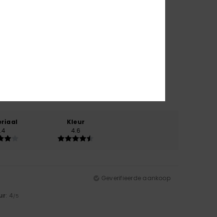
riaal
Kleur
.4
4.6
Geverifieerde aankoop
ur
: 4
/5