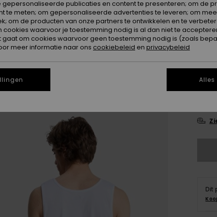
 gepersonaliseerde publicaties en content te presenteren; om de pr
nt te meten; om gepersonaliseerde advertenties te leveren; om meer
Kleur
k; om de producten van onze partners te ontwikkelen en te verbetere
ookies waarvoor je toestemming nodig is al dan niet te accepteren
t gaat om cookies waarvoor geen toestemming nodig is (zoals bepa
oor meer informatie naar ons
cookiebeleid
en
privacybeleid
llingen
Alles
X
Zi
Dit
Koo