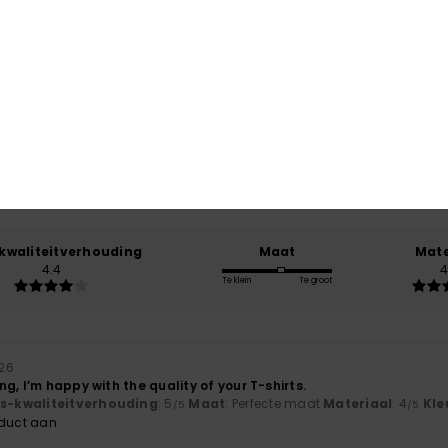
Gemiddelde score
4.4
/5
gebaseerd op
7 geverifieerde beoordelingen
sinds februari 2026
86% van onze klanten bevelen dit product aan
-kwaliteitverhouding
Maat
Mate
4.4
4
Te klein
Te groot
026
g, I’m happy with the quality of your T-shirts.
js-kwaliteitverhouding
: 5
Maat
: Perfecte maat
Materiaal
: 4
Kle
/5
/5
oduct aan