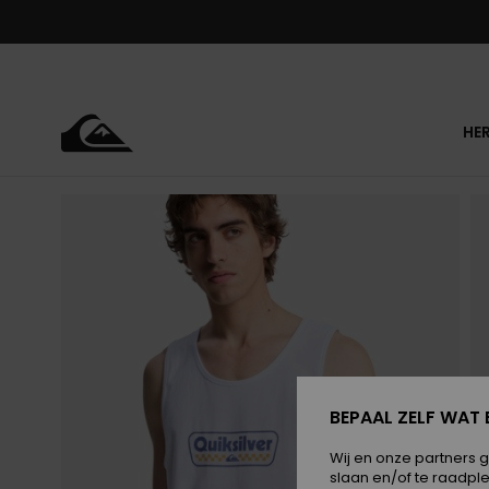
Ga
naar
Productinformatie
HE
BEPAAL ZELF WAT 
Wij en onze partners 
slaan en/of te raadpl