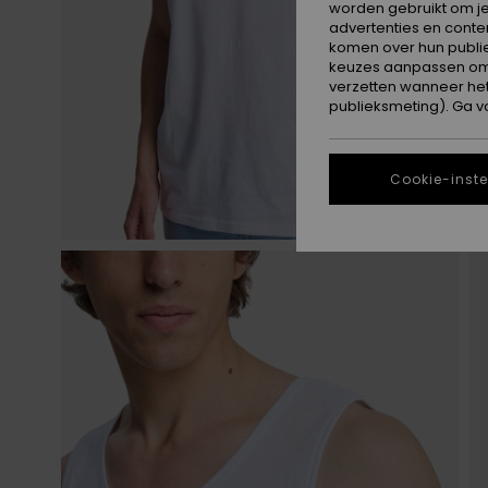
worden gebruikt om je
advertenties en conte
komen over hun publie
keuzes aanpassen om c
verzetten wanneer he
publieksmeting). Ga v
Cookie-inste