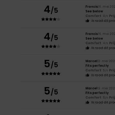
4
Francis
16. mei 20
/5
See below
Comfort
: 4
Pri
/5
Ik raad dit pr
4
Francis
16. mei 20
/5
See below
Comfort
: 4
Pri
/5
Ik raad dit pr
5
Marcel
13. mei 20
/5
Fits perfectly
Comfort
: 5
Pri
/5
Ik raad dit pr
5
Marcel
13. mei 20
/5
Fits perfectly
Comfort
: 5
Pri
/5
Ik raad dit pr