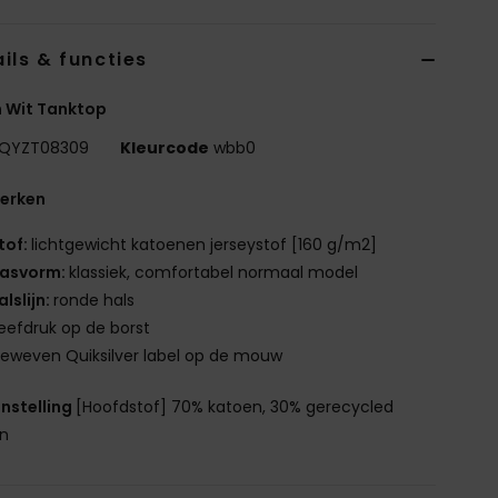
ils & functies
 Wit Tanktop
QYZT08309
Kleurcode
wbb0
erken
tof:
lichtgewicht katoenen jerseystof [160 g/m2]
asvorm:
klassiek, comfortabel normaal model
alslijn:
ronde hals
eefdruk op de borst
eweven Quiksilver label op de mouw
nstelling
[Hoofdstof] 70% katoen, 30% gerecycled
en