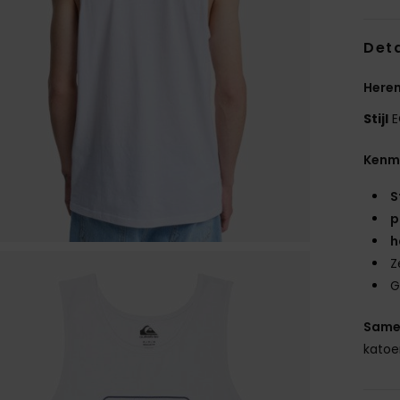
Deta
Heren
Stijl
E
Kenm
S
p
h
Z
G
Same
kato