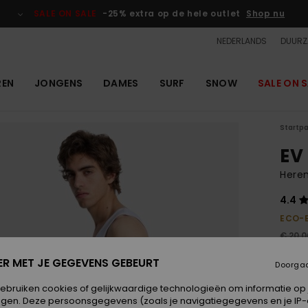
SALE ON SALE
-25% extra op de hele outlet
Shop nu
NEDERLANDS
DUURZ
REN
JONGENS
DAMES
SURF
SNOW
SALE ON S
Startp
EV
Here
4.4
ECO-
€ 20,0
€ 9
ER MET JE GEGEVENS GEBEURT
Doorga
OUTL
gebruiken cookies of gelijkwaardige technologieën om informatie op
SALE 
egen. Deze persoonsgegevens (zoals je navigatiegegevens en je IP