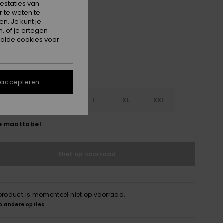
estaties van
 te weten te
White
n. Je kunt je
, of je ertegen
alde cookies voor
 accepteren
S
S
M
L
XL
XXL
e maattabel
Niet op voorraad
 product is momenteel niet op voorraad.
p andere opties