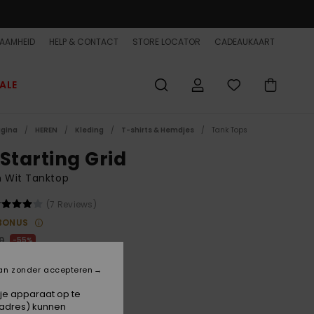
AAMHEID
HELP & CONTACT
STORE LOCATOR
CADEAUKAART
ALE
agina
HEREN
Kleding
T-shirts & Hemdjes
Tank Tops
 Starting Grid
n Wit Tanktop
(7 Reviews)
BONUS
0
55%
,00
an zonder accepteren
ET
 je apparaat op te
ON SALE EXTRA 25% OFF
-adres) kunnen