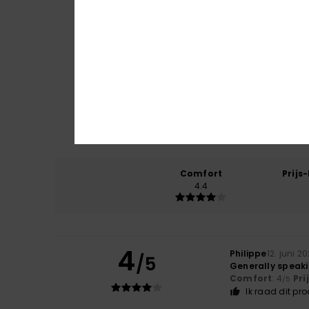
Comfort
Prijs
4.4
4
Philippe
12. juni 2
/5
Generally speakin
Comfort
: 4
Pri
/5
Ik raad dit pr