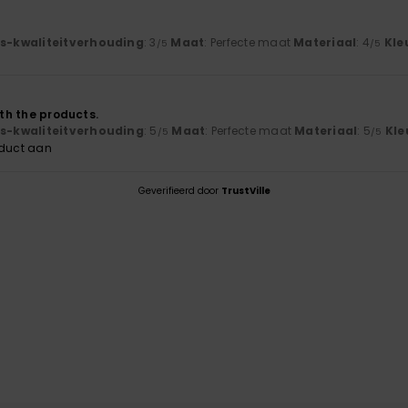
6
js-kwaliteitverhouding
: 3
Maat
: Perfecte maat
Materiaal
: 4
Kle
/5
/5
ith the products.
js-kwaliteitverhouding
: 5
Maat
: Perfecte maat
Materiaal
: 5
Kle
/5
/5
oduct aan
Geverifieerd door
TrustVille