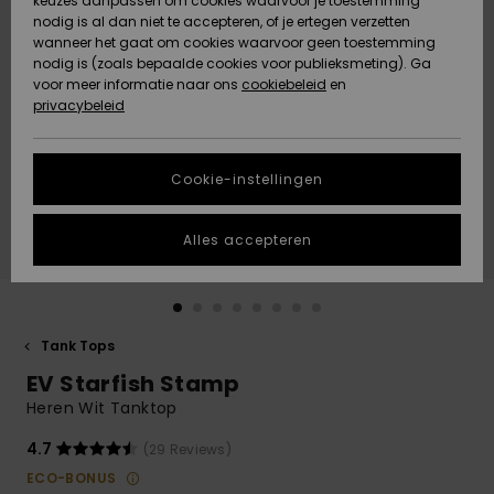
keuzes aanpassen om cookies waarvoor je toestemming
Snow
Sneeuw
nodig is al dan niet te accepteren, of je ertegen verzetten
Gemeenschap
Gegevensbescherming
wanneer het gaat om cookies waarvoor geen toestemming
Regio- En
nodig is (zoals bepaalde cookies voor publieksmeting). Ga
Taalinstellingen
voor meer informatie naar ons
Nieuw
Nieuw
cookiebeleid
en
Maattabel
Toegekomen
Toegekomen
privacybeleid
HELP &
CONTACT
Start een
Cookie-instellingen
Highlights
Highlights
gesprek om het
snelste
DUURZAAMHEID
antwoord op je
Alles accepteren
vraag te
STORE LOCATOR
krijgen.
Gesprek
starten
CADEAUKAART
Tank Tops
Vind
EV Starfish Stamp
VERLANGLIJST
antwoorden op
de meest
Heren Wit Tanktop
gestelde
vragen en ons
4.7
(29 Reviews)
contactformulier.
ECO-BONUS