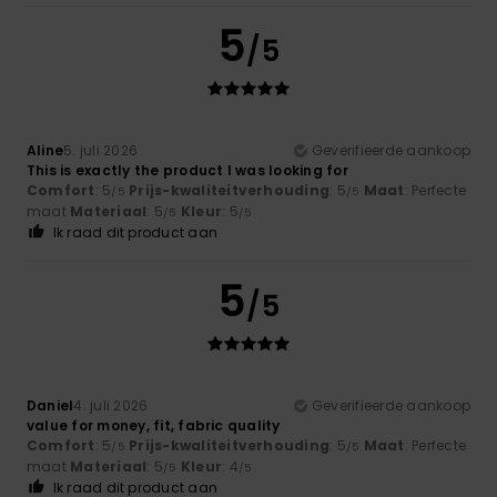
5
/5
Aline
5. juli 2026
Geverifieerde aankoop
This is exactly the product I was looking for
Comfort
: 5
Prijs-kwaliteitverhouding
: 5
Maat
: Perfecte
/5
/5
maat
Materiaal
: 5
Kleur
: 5
/5
/5
Ik raad dit product aan
5
/5
Daniel
4. juli 2026
Geverifieerde aankoop
value for money, fit, fabric quality
Comfort
: 5
Prijs-kwaliteitverhouding
: 5
Maat
: Perfecte
/5
/5
maat
Materiaal
: 5
Kleur
: 4
/5
/5
Ik raad dit product aan