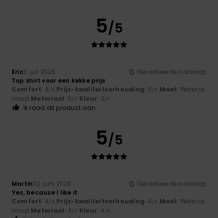
5
/5
Eric
3. juli 2026
Geverifieerde aankoop
Top shirt voor een kekke prijs
Comfort
: 4
Prijs-kwaliteitverhouding
: 5
Maat
: Perfecte
/5
/5
maat
Materiaal
: 5
Kleur
: 3
/5
/5
Ik raad dit product aan
5
/5
Martin
30. juni 2026
Geverifieerde aankoop
Yes, because I like it
Comfort
: 4
Prijs-kwaliteitverhouding
: 4
Maat
: Perfecte
/5
/5
maat
Materiaal
: 4
Kleur
: 4
/5
/5