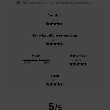
76% van onze klanten bevelen dit product aan
Comfort
4.7
Prijs-kwaliteitverhouding
4.5
Maat
Materiaal
4.6
Te klein
Te groot
Kleur
4.6
5
/5