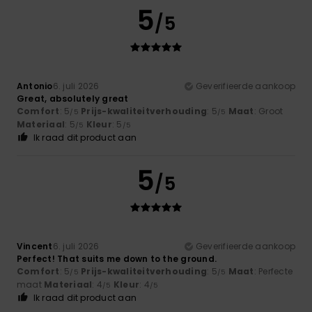
5
/5
Antonio
6. juli 2026
Geverifieerde aankoop
Great, absolutely great
Comfort
: 5
Prijs-kwaliteitverhouding
: 5
Maat
: Groot
/5
/5
Materiaal
: 5
Kleur
: 5
/5
/5
Ik raad dit product aan
5
/5
Vincent
6. juli 2026
Geverifieerde aankoop
Perfect! That suits me down to the ground.
Comfort
: 5
Prijs-kwaliteitverhouding
: 5
Maat
: Perfecte
/5
/5
maat
Materiaal
: 4
Kleur
: 4
/5
/5
Ik raad dit product aan