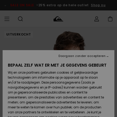
Ga
naar
SALE ON SALE
-25% extra op de hele outlet
Shop nu
Productinformatie
UITVERKOCHT
français
Toegang tot
HEREN
Kleding
Kleding
Shop
Heren Surf
Heren Snow
HEREN
mijn bestelling
Shop
Shop
OUTLET
Nederlands
JONGENS
Levering
Accessoires
Accessoires
Nieuw
Doorgaan zonder accepteren
Toegekomen
Kinderen
Kinderen
Outlet
DAMES
Surf Shop
Snow Shop
Kinderen
BEPAAL ZELF WAT ER MET JE GEGEVENS GEBEURT
Retouren
Wij en onze partners gebruiken cookies of gelijkwaardige
Schoenen &
Schoenen &
technologieën om informatie op je apparaat op te slaan
Slippers
Slippers
Highlights
SURF
Betaling
Highlights
Dames
VROUW
en/of te raadplegen. Deze persoonsgegevens (zoals je
Snow Shop
OUTLET
navigatiegegevens en je IP-adres) kunnen worden gebruikt
SNOW
om je gepersonaliseerde publicaties en content te
Giftcard
Surf /
Surf /
Snow
presenteren; om de prestaties van advertenties en content te
Water
Water
Community
meten; om gepersonaliseerde advertenties te leveren; om
Highlights
SALE ON
meer te weten te komen over hun publiek; om de producten
Quiksilver
SALE
van onze partners te ontwikkelen en te verbeteren. Je kunt je
Freedom