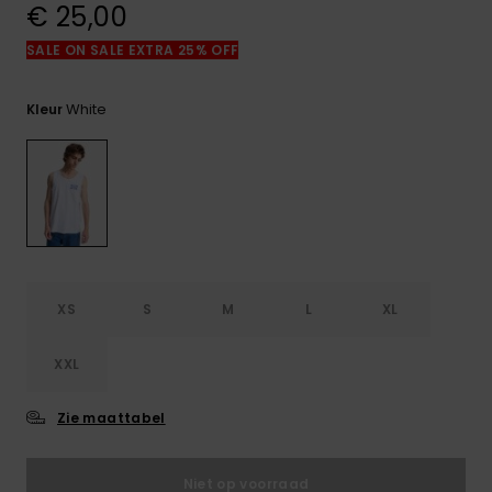
€ 25,00
FAQ
bekijken
SALE ON SALE EXTRA 25% OFF
White
Kleur
XS
S
M
L
XL
XXL
Zie maattabel
Niet op voorraad