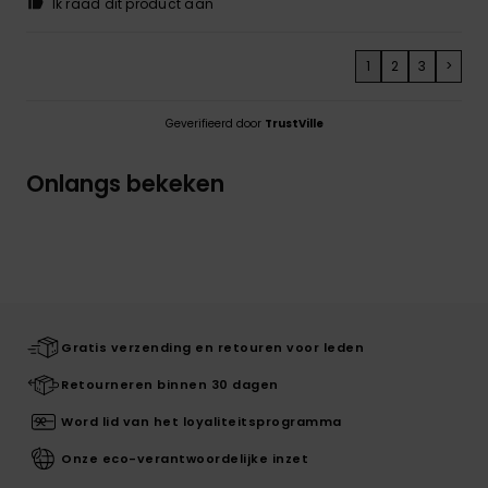
Ik raad dit product aan
1
2
3
>
Geverifieerd door
TrustVille
Onlangs bekeken
Gratis verzending en retouren voor leden
Retourneren binnen 30 dagen
Word lid van het loyaliteitsprogramma
Onze eco-verantwoordelijke inzet