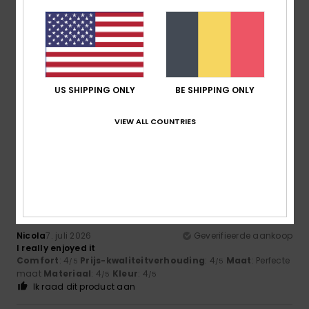
4
/5
Jean-Michel
10. juli 2026
Geverifieerde aankoop
Very good
US SHIPPING ONLY
BE SHIPPING ONLY
Comfort
: 4
Prijs-kwaliteitverhouding
: 4
Maat
: Perfecte
/5
/5
maat
Materiaal
: 4
Kleur
: 4
/5
/5
VIEW ALL COUNTRIES
Ik raad dit product aan
5
/5
Nicola
7. juli 2026
Geverifieerde aankoop
I really enjoyed it
Comfort
: 4
Prijs-kwaliteitverhouding
: 4
Maat
: Perfecte
/5
/5
maat
Materiaal
: 4
Kleur
: 4
/5
/5
Ik raad dit product aan