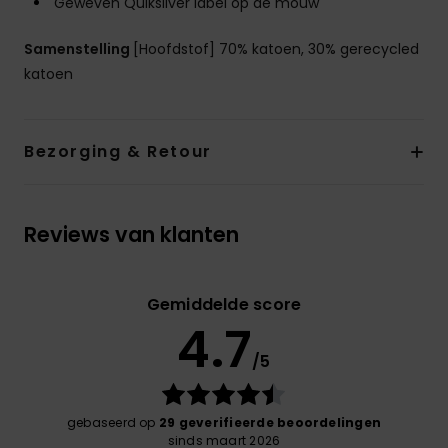
Geweven Quiksilver label op de mouw
Samenstelling
[Hoofdstof] 70% katoen, 30% gerecycled
katoen
Bezorging & Retour
Reviews van klanten
Gemiddelde score
4.7
/5
gebaseerd op
29 geverifieerde beoordelingen
sinds maart 2026