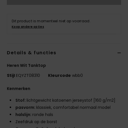
Dit product is momenteel niet op voorraad.
Koop andere opties
Details & functies
Heren Wit Tanktop
Stijl
EQYZT08310
Kleurcode
wbb0
Kenmerken
Stof:
lichtgewicht katoenen jerseystof [160 g/m2]
pasvorm:
klassiek, comfortabel normaal model
halslijn:
ronde hals
Zeefdruk op de borst