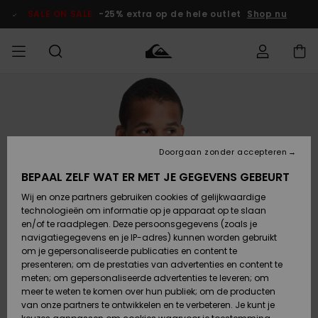
Ga
naar
SALE ON SALE
-25% extra op de hele outlet
Shop nu
Productinformatie
français
Toegang tot
HEREN
Kleding
Kleding
Shop
Heren Surf
Heren Snow
HEREN
mijn bestelling
Shop
Shop
OUTLET
Nederlands
JONGENS
Levering
Accessoires
Accessoires
Nieuw
Doorgaan zonder accepteren
Toegekomen
Kinderen
Kinderen
Outlet
DAMES
Surf Shop
Snow Shop
Kinderen
BEPAAL ZELF WAT ER MET JE GEGEVENS GEBEURT
Retouren
Wij en onze partners gebruiken cookies of gelijkwaardige
Schoenen &
Schoenen &
technologieën om informatie op je apparaat op te slaan
Slippers
Slippers
Highlights
SURF
Betaling
Highlights
Dames
VROUW
en/of te raadplegen. Deze persoonsgegevens (zoals je
Snow Shop
OUTLET
navigatiegegevens en je IP-adres) kunnen worden gebruikt
SNOW
om je gepersonaliseerde publicaties en content te
Giftcard
Surf /
Surf /
Snow
presenteren; om de prestaties van advertenties en content te
Water
Water
Community
meten; om gepersonaliseerde advertenties te leveren; om
Highlights
SALE ON
meer te weten te komen over hun publiek; om de producten
Quiksilver
SALE
van onze partners te ontwikkelen en te verbeteren. Je kunt je
Freedom