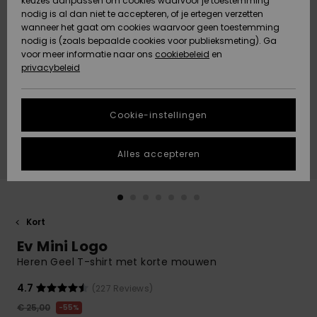
keuzes aanpassen om cookies waarvoor je toestemming
Snow
Sneeuw
nodig is al dan niet te accepteren, of je ertegen verzetten
Gemeenschap
Gegevensbescherming
wanneer het gaat om cookies waarvoor geen toestemming
Regio- En
nodig is (zoals bepaalde cookies voor publieksmeting). Ga
Taalinstellingen
voor meer informatie naar ons
Nieuw
Nieuw
cookiebeleid
en
Maattabel
Toegekomen
Toegekomen
privacybeleid
HELP &
CONTACT
Start een
Cookie-instellingen
Highlights
Highlights
gesprek om het
snelste
DUURZAAMHEID
antwoord op je
Alles accepteren
vraag te
STORE LOCATOR
krijgen.
Gesprek
starten
CADEAUKAART
Kort
Vind
Ev Mini Logo
VERLANGLIJST
antwoorden op
de meest
Heren Geel T-shirt met korte mouwen
gestelde
vragen en ons
4.7
(227 Reviews)
contactformulier.
€ 25,00
55%