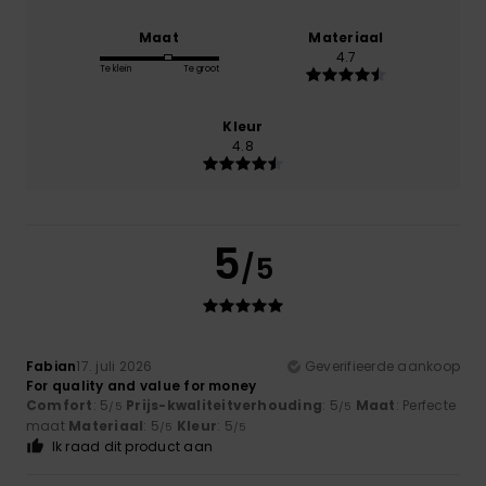
Maat
Materiaal
4.7
Te klein
Te groot
Kleur
4.8
5
/5
Fabian
17. juli 2026
Geverifieerde aankoop
For quality and value for money
Comfort
: 5
Prijs-kwaliteitverhouding
: 5
Maat
: Perfecte
/5
/5
maat
Materiaal
: 5
Kleur
: 5
/5
/5
Ik raad dit product aan