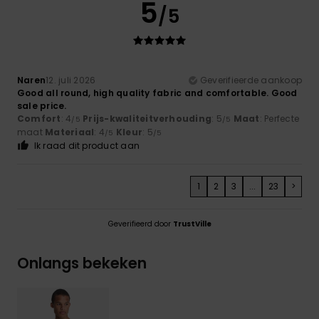
5
/5
Naren
12. juli 2026
Geverifieerde aankoop
Good all round, high quality fabric and comfortable. Good
sale price.
Comfort
: 4
Prijs-kwaliteitverhouding
: 5
Maat
: Perfecte
/5
/5
maat
Materiaal
: 4
Kleur
: 5
/5
/5
Ik raad dit product aan
1
2
3
...
23
>
Geverifieerd door
TrustVille
Onlangs bekeken