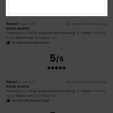
5
/5
Robert
14. juli 2026
Geverifieerde aankoop
Great quality
Comfort
: 5
Prijs-kwaliteitverhouding
: 5
Maat
: Perfecte
/5
/5
maat
Materiaal
: 5
Kleur
: 5
/5
/5
Ik raad dit product aan
5
/5
Robert
14. juli 2026
Geverifieerde aankoop
Great quality
Comfort
: 5
Prijs-kwaliteitverhouding
: 5
Maat
: Perfecte
/5
/5
maat
Materiaal
: 5
Kleur
: 5
/5
/5
Ik raad dit product aan