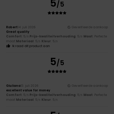
5
/5
Robert
14. juli 2026
Geverifieerde aankoop
Great quality
Comfort
: 5
Prijs-kwaliteitverhouding
: 5
Maat
: Perfecte
/5
/5
maat
Materiaal
: 5
Kleur
: 5
/5
/5
Ik raad dit product aan
5
/5
Giuliana
13. juli 2026
Geverifieerde aankoop
excellent value for money
Comfort
: 5
Prijs-kwaliteitverhouding
: 5
Maat
: Perfecte
/5
/5
maat
Materiaal
: 5
Kleur
: 5
/5
/5