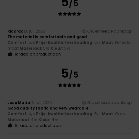
5
/5
Ricardo
13. juli 2026
Geverifieerde aankoop
The material is comfortable and good
Comfort
: 5
Prijs-kwaliteitverhouding
: 5
Maat
: Perfecte
/5
/5
maat
Materiaal
: 5
Kleur
: 5
/5
/5
Ik raad dit product aan
5
/5
Jose María
13. juli 2026
Geverifieerde aankoop
Good quality fabric and very wearable
Comfort
: 4
Prijs-kwaliteitverhouding
: 5
Maat
: Groot
/5
/5
Materiaal
: 4
Kleur
: 4
/5
/5
Ik raad dit product aan