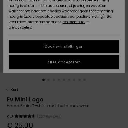
keuzes aanpassen om cookies waarvoor je toestemming
Snow
Sneeuw
nodig is al dan niet te accepteren, of je ertegen verzetten
Gemeenschap
Gegevensbescherming
wanneer het gaat om cookies waarvoor geen toestemming
Regio- En
nodig is (zoals bepaalde cookies voor publieksmeting). Ga
Taalinstellingen
voor meer informatie naar ons
Nieuw
Nieuw
cookiebeleid
en
Maattabel
Toegekomen
Toegekomen
privacybeleid
HELP &
CONTACT
Start een
Cookie-instellingen
Highlights
Highlights
gesprek om het
snelste
DUURZAAMHEID
antwoord op je
Alles accepteren
vraag te
STORE LOCATOR
krijgen.
Gesprek
starten
CADEAUKAART
Kort
Vind
Ev Mini Logo
VERLANGLIJST
antwoorden op
de meest
Heren Bruin T-shirt met korte mouwen
gestelde
vragen en ons
4.7
(227 Reviews)
contactformulier.
€ 25,00