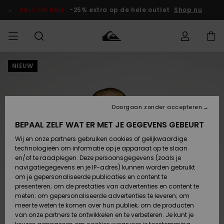
Ga
naar
SALE ON SALE
-25% extra op de hele outlet
Shop nu
Productinformatie
NIEUW
français
Toegang tot
HEREN
Kleding
Kleding
Shop
Heren Surf
Heren Snow
HEREN
mijn bestelling
Shop
Shop
OUTLET
Nederlands
JONGENS
Levering
Accessoires
Accessoires
Nieuw
Doorgaan zonder accepteren
Toegekomen
Kinderen
Kinderen
Outlet
DAMES
Surf Shop
Snow Shop
Kinderen
BEPAAL ZELF WAT ER MET JE GEGEVENS GEBEURT
Retouren
Wij en onze partners gebruiken cookies of gelijkwaardige
Schoenen &
Schoenen &
technologieën om informatie op je apparaat op te slaan
Slippers
Slippers
Highlights
SURF
Betaling
Highlights
Dames
VROUW
en/of te raadplegen. Deze persoonsgegevens (zoals je
Snow Shop
OUTLET
navigatiegegevens en je IP-adres) kunnen worden gebruikt
SNOW
om je gepersonaliseerde publicaties en content te
Giftcard
Surf /
Surf /
Snow
presenteren; om de prestaties van advertenties en content te
Water
Water
Community
meten; om gepersonaliseerde advertenties te leveren; om
Highlights
SALE ON
meer te weten te komen over hun publiek; om de producten
Quiksilver
SALE
van onze partners te ontwikkelen en te verbeteren. Je kunt je
Freedom