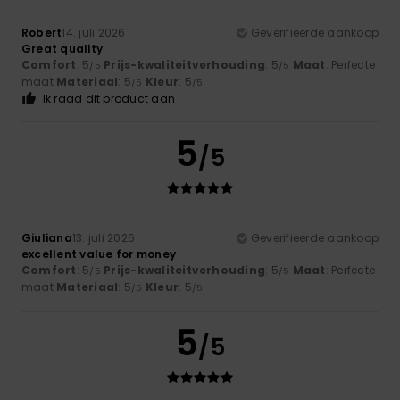
Robert
14. juli 2026
Geverifieerde aankoop
Great quality
Comfort
: 5
Prijs-kwaliteitverhouding
: 5
Maat
: Perfecte
/5
/5
maat
Materiaal
: 5
Kleur
: 5
/5
/5
Ik raad dit product aan
5
/5
Giuliana
13. juli 2026
Geverifieerde aankoop
excellent value for money
Comfort
: 5
Prijs-kwaliteitverhouding
: 5
Maat
: Perfecte
/5
/5
maat
Materiaal
: 5
Kleur
: 5
/5
/5
5
/5