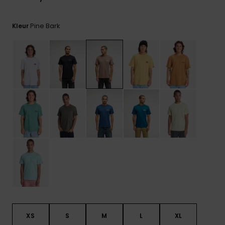
FAQ
bekijken
Pine Bark
Kleur
XS
S
M
L
XL