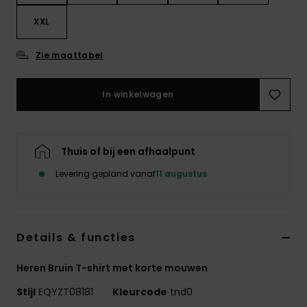
XXL
Zie maattabel
In winkelwagen
Thuis of bij een afhaalpunt
Levering gepland vanaf
11 augustus
Details & functies
Heren Bruin T-shirt met korte mouwen
Stijl
EQYZT08181
Kleurcode
tnd0