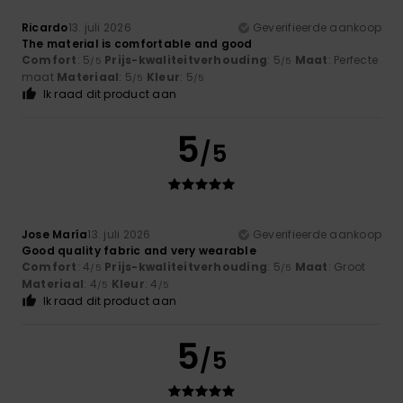
Ricardo
13. juli 2026
Geverifieerde aankoop
The material is comfortable and good
Comfort
: 5
Prijs-kwaliteitverhouding
: 5
Maat
: Perfecte
/5
/5
maat
Materiaal
: 5
Kleur
: 5
/5
/5
Ik raad dit product aan
5
/5
Jose María
13. juli 2026
Geverifieerde aankoop
Good quality fabric and very wearable
Comfort
: 4
Prijs-kwaliteitverhouding
: 5
Maat
: Groot
/5
/5
Materiaal
: 4
Kleur
: 4
/5
/5
Ik raad dit product aan
5
/5