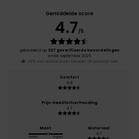
Gemiddelde score
4.7
/5
gebaseerd op
227 geverifieerde beoordelingen
sinds september 2025
82% van onze klanten bevelen dit product aan
Comfort
4.8
Prijs-kwaliteitverhouding
4.7
Maat
Materiaal
4.7
Te klein
Te groot