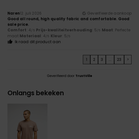
Naren
12. juli 2026
Geverifieerde aankoop
Good all round, high quality fabric and comfortable. Good
sale price.
Comfort
: 4
Prijs-kwaliteitverhouding
: 5
Maat
: Perfecte
/5
/5
maat
Materiaal
: 4
Kleur
: 5
/5
/5
Ik raad dit product aan
1
2
3
...
23
>
Geverifieerd door
TrustVille
Onlangs bekeken