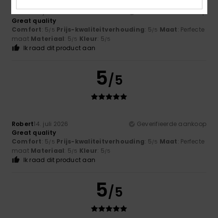
Robert
14. juli 2026
Geverifieerde aankoop
Great quality
Comfort
: 5
Prijs-kwaliteitverhouding
: 5
Maat
: Perfecte
/5
/5
maat
Materiaal
: 5
Kleur
: 5
/5
/5
Ik raad dit product aan
5
/5
Robert
14. juli 2026
Geverifieerde aankoop
Great quality
Comfort
: 5
Prijs-kwaliteitverhouding
: 5
Maat
: Perfecte
/5
/5
maat
Materiaal
: 5
Kleur
: 5
/5
/5
Ik raad dit product aan
5
/5