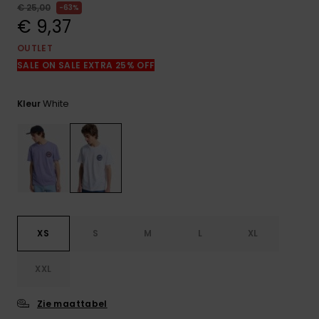
FAQ
€ 25,00
63%
bekijken
€ 9,37
OUTLET
SALE ON SALE EXTRA 25% OFF
White
Kleur
XS
S
M
L
XL
XXL
Zie maattabel