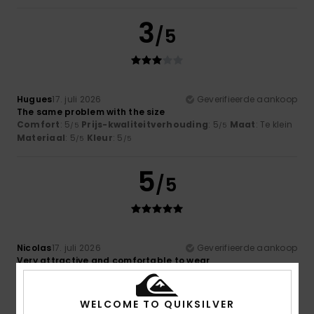
3
/5
Hugues
17. juli 2026
Geverifieerde aankoop
The same problem with the size
Comfort
: 5
Prijs-kwaliteitverhouding
: 5
Maat
: Te klein
/5
/5
Materiaal
: 5
Kleur
: 5
/5
/5
5
/5
Nicolas
17. juli 2026
Geverifieerde aankoop
Very attractive and comfortable to wear
Comfort
: 5
Prijs-kwaliteitverhouding
: 5
Maat
: Groot
/5
/5
Materiaal
: 5
Kleur
: 5
/5
/5
Ik raad dit product aan
WELCOME TO QUIKSILVER