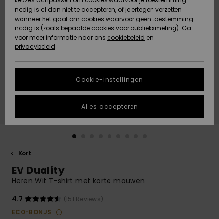
keuzes aanpassen om cookies waarvoor je toestemming
Snow
Sneeuw
nodig is al dan niet te accepteren, of je ertegen verzetten
Gemeenschap
Gegevensbescherming
wanneer het gaat om cookies waarvoor geen toestemming
Regio- En
nodig is (zoals bepaalde cookies voor publieksmeting). Ga
Taalinstellingen
voor meer informatie naar ons
Nieuw
Nieuw
cookiebeleid
en
Maattabel
Toegekomen
Toegekomen
privacybeleid
HELP &
CONTACT
Start een
Cookie-instellingen
Highlights
Highlights
gesprek om het
snelste
DUURZAAMHEID
antwoord op je
Alles accepteren
vraag te
STORE LOCATOR
krijgen.
Gesprek
starten
CADEAUKAART
Kort
Vind
EV Duality
VERLANGLIJST
antwoorden op
de meest
Heren Wit T-shirt met korte mouwen
gestelde
vragen en ons
4.7
(151 Reviews)
contactformulier.
ECO-BONUS