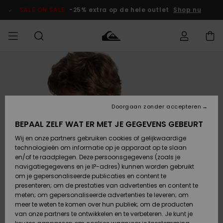
Ga
naar
SALE ON SALE
-25% extra op de hele outlet
Shop nu
Productinformatie
français
Toegang tot
HEREN
Kleding
Kleding
Shop
Heren Surf
Heren Snow
HEREN
mijn bestelling
Shop
Shop
OUTLET
Nederlands
JONGENS
Levering
Accessoires
Accessoires
Nieuw
Doorgaan zonder accepteren
Toegekomen
Kinderen
Kinderen
Outlet
DAMES
Surf Shop
Snow Shop
Kinderen
BEPAAL ZELF WAT ER MET JE GEGEVENS GEBEURT
Retouren
Wij en onze partners gebruiken cookies of gelijkwaardige
Schoenen &
Schoenen &
technologieën om informatie op je apparaat op te slaan
Slippers
Slippers
Highlights
SURF
Betaling
Highlights
Dames
VROUW
en/of te raadplegen. Deze persoonsgegevens (zoals je
Snow Shop
OUTLET
navigatiegegevens en je IP-adres) kunnen worden gebruikt
SNOW
om je gepersonaliseerde publicaties en content te
Giftcard
Surf /
Surf /
Snow
presenteren; om de prestaties van advertenties en content te
Water
Water
Community
meten; om gepersonaliseerde advertenties te leveren; om
Highlights
SALE ON
meer te weten te komen over hun publiek; om de producten
Quiksilver
SALE
van onze partners te ontwikkelen en te verbeteren. Je kunt je
Freedom