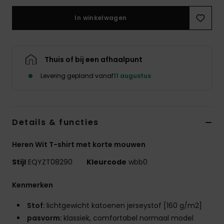
In winkelwagen
Thuis of bij een afhaalpunt
Levering gepland vanaf
11 augustus
Details & functies
Heren Wit T-shirt met korte mouwen
Stijl
EQYZT08290
Kleurcode
wbb0
Kenmerken
Stof:
lichtgewicht katoenen jerseystof [160 g/m2]
pasvorm:
klassiek, comfortabel normaal model