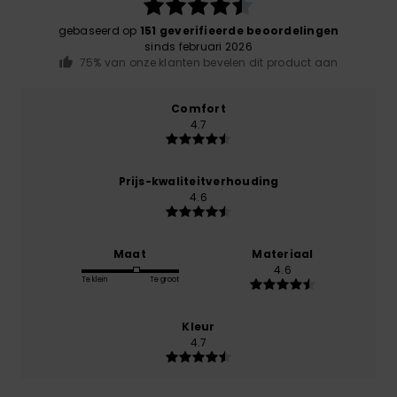
gebaseerd op
151 geverifieerde beoordelingen
sinds februari 2026
75% van onze klanten bevelen dit product aan
Comfort
4.7
Prijs-kwaliteitverhouding
4.6
Maat
Materiaal
4.6
Te klein
Te groot
Kleur
4.7