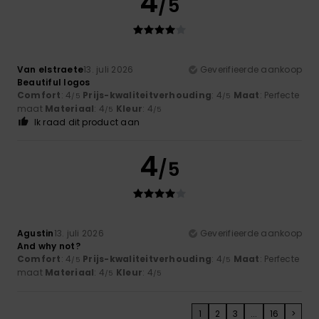
4
/5
Van elstraete
13. juli 2026
Geverifieerde aankoop
Beautiful logos
Comfort
: 4
Prijs-kwaliteitverhouding
: 4
Maat
: Perfecte
/5
/5
maat
Materiaal
: 4
Kleur
: 4
/5
/5
Ik raad dit product aan
4
/5
Agustin
13. juli 2026
Geverifieerde aankoop
And why not?
Comfort
: 4
Prijs-kwaliteitverhouding
: 4
Maat
: Perfecte
/5
/5
maat
Materiaal
: 4
Kleur
: 4
/5
/5
1
2
3
...
16
>