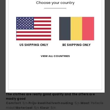
Choose your country
5
/5
Sandra
16. juli 2026
Geverifieerde aankoop
As described. Good quality.
Comfort
: 5
Prijs-kwaliteitverhouding
: 5
Maat
: Te groot
/5
/5
US SHIPPING ONLY
BE SHIPPING ONLY
Materiaal
: 5
Kleur
: 5
/5
/5
Ik raad dit product aan
VIEW ALL COUNTRIES
5
/5
Karina
16. juli 2026
Geverifieerde aankoop
The clothes are really good quality and the offers are
madly good
Comfort
: 5
Prijs-kwaliteitverhouding
: 5
Maat
: Perfecte
/5
/5
maat
Materiaal
: 5
Kleur
: 5
/5
/5