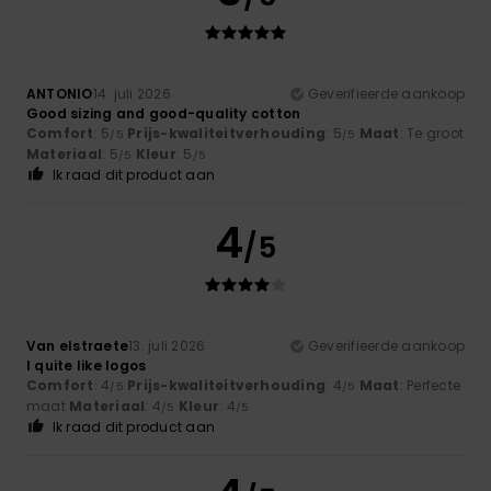
ANTONIO
14. juli 2026
Geverifieerde aankoop
Good sizing and good-quality cotton
Comfort
: 5
Prijs-kwaliteitverhouding
: 5
Maat
: Te groot
/5
/5
Materiaal
: 5
Kleur
: 5
/5
/5
Ik raad dit product aan
4
/5
Van elstraete
13. juli 2026
Geverifieerde aankoop
I quite like logos
Comfort
: 4
Prijs-kwaliteitverhouding
: 4
Maat
: Perfecte
/5
/5
maat
Materiaal
: 4
Kleur
: 4
/5
/5
Ik raad dit product aan