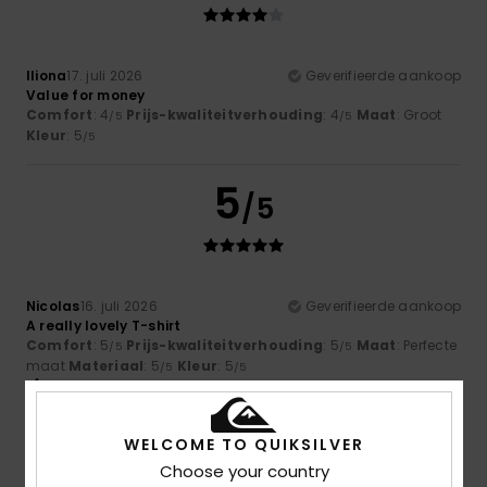
Iliona
17. juli 2026
Geverifieerde aankoop
Value for money
Comfort
: 4
Prijs-kwaliteitverhouding
: 4
Maat
: Groot
/5
/5
Kleur
: 5
/5
5
/5
Nicolas
16. juli 2026
Geverifieerde aankoop
A really lovely T-shirt
Comfort
: 5
Prijs-kwaliteitverhouding
: 5
Maat
: Perfecte
/5
/5
maat
Materiaal
: 5
Kleur
: 5
/5
/5
Ik raad dit product aan
5
WELCOME TO QUIKSILVER
/5
Choose your country