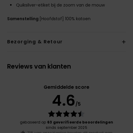
Quiksilver-etiket bij de zoom van de mouw
Samenstelling
[Hoofdstof] 100% katoen
Bezorging & Retour
Reviews van klanten
Gemiddelde score
4.6
/5
gebaseerd op
63 geverifieerde beoordelingen
sinds september 2025
71% van onze klanten bevelen dit product aan