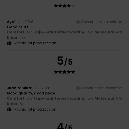
Ayo
11. juli 2026
Geverifieerde aankoop
Good stuff
Comfort
: 4
Prijs-kwaliteitverhouding
: 4
Materiaal
: 4
/5
/5
/5
Kleur
: 4
/5
Ik raad dit product aan
5
/5
Juanita Bina
9. juli 2026
Geverifieerde aankoop
Good quality, good price
Comfort
: 5
Prijs-kwaliteitverhouding
: 5
Materiaal
: 5
/5
/5
/5
Kleur
: 5
/5
Ik raad dit product aan
4
/5