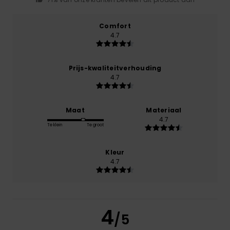
Comfort
4.7
Prijs-kwaliteitverhouding
4.7
Maat
Materiaal
4.7
Te klein
Te groot
Kleur
4.7
4
/5