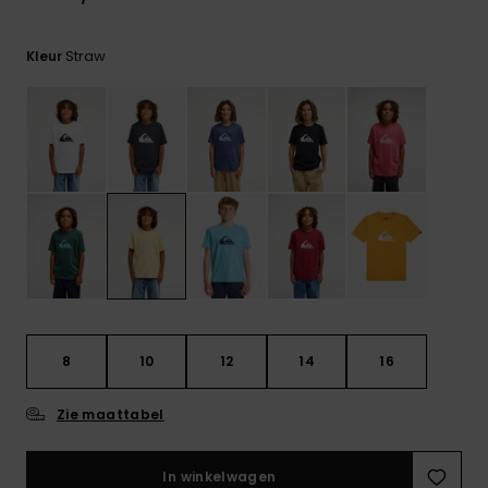
FAQ
bekijken
Straw
Kleur
8
10
12
14
16
Zie maattabel
In winkelwagen