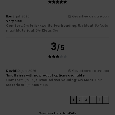
Iker
3. juli 2026
Geverifieerde aankoop
Very nice
Comfort
: 5
Prijs-kwaliteitverhouding
: 5
Maat
: Perfecte
/5
/5
maat
Materiaal
: 5
Kleur
: 3
/5
/5
3
/5
David
30. juni 2026
Geverifieerde aankoop
Small sizes with no product options available
Comfort
: 3
Prijs-kwaliteitverhouding
: 4
Maat
: Klein
/5
/5
Materiaal
: 3
Kleur
: 4
/5
/5
1
2
3
...
7
>
Geverifieerd door
TrustVille