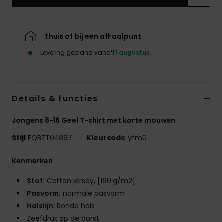
Thuis of bij een afhaalpunt
Levering gepland vanaf
11 augustus
Details & functies
Jongens 8-16 Geel T-shirt met korte mouwen
Stijl
EQBZT04897
Kleurcode
yfm0
Kenmerken
Stof:
Cotton jersey, [160 g/m2]
Pasvorm:
normale pasvorm
Halslijn:
Ronde hals
Zeefdruk op de borst