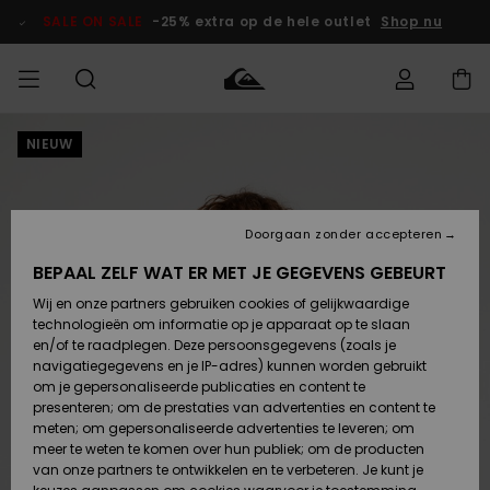
Ga
naar
SALE ON SALE
-25% extra op de hele outlet
Shop nu
Productinformatie
NIEUW
français
Toegang tot
HEREN
Kleding
Kleding
Shop
Heren Surf
Heren Snow
HEREN
mijn bestelling
Shop
Shop
OUTLET
Nederlands
JONGENS
Levering
Accessoires
Accessoires
Nieuw
Doorgaan zonder accepteren
Toegekomen
Kinderen
Kinderen
Outlet
DAMES
Surf Shop
Snow Shop
Kinderen
BEPAAL ZELF WAT ER MET JE GEGEVENS GEBEURT
Retouren
Wij en onze partners gebruiken cookies of gelijkwaardige
Schoenen &
Schoenen &
technologieën om informatie op je apparaat op te slaan
Slippers
Slippers
Highlights
SURF
Betaling
Highlights
Dames
VROUW
en/of te raadplegen. Deze persoonsgegevens (zoals je
Snow Shop
OUTLET
navigatiegegevens en je IP-adres) kunnen worden gebruikt
SNOW
om je gepersonaliseerde publicaties en content te
Giftcard
Surf /
Surf /
Snow
presenteren; om de prestaties van advertenties en content te
Water
Water
Community
meten; om gepersonaliseerde advertenties te leveren; om
Highlights
SALE ON
meer te weten te komen over hun publiek; om de producten
Quiksilver
SALE
van onze partners te ontwikkelen en te verbeteren. Je kunt je
Freedom