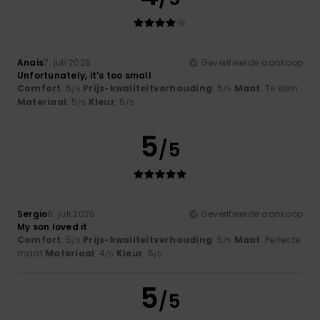
Anais
7. juli 2026
Geverifieerde aankoop
Unfortunately, it’s too small
Comfort
: 5
Prijs-kwaliteitverhouding
: 5
Maat
: Te klein
/5
/5
Materiaal
: 5
Kleur
: 5
/5
/5
5
/5
Sergio
6. juli 2026
Geverifieerde aankoop
My son loved it
Comfort
: 5
Prijs-kwaliteitverhouding
: 5
Maat
: Perfecte
/5
/5
maat
Materiaal
: 4
Kleur
: 5
/5
/5
5
/5