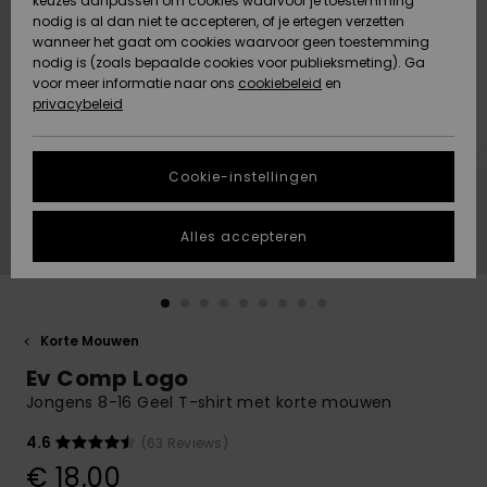
keuzes aanpassen om cookies waarvoor je toestemming
Snow
Sneeuw
nodig is al dan niet te accepteren, of je ertegen verzetten
Gemeenschap
Gegevensbescherming
wanneer het gaat om cookies waarvoor geen toestemming
Regio- En
nodig is (zoals bepaalde cookies voor publieksmeting). Ga
Taalinstellingen
voor meer informatie naar ons
Nieuw
Nieuw
cookiebeleid
en
Maattabel
Toegekomen
Toegekomen
privacybeleid
HELP &
CONTACT
Start een
Cookie-instellingen
Highlights
Highlights
gesprek om het
snelste
DUURZAAMHEID
antwoord op je
Alles accepteren
vraag te
STORE LOCATOR
krijgen.
Gesprek
starten
CADEAUKAART
Korte Mouwen
Vind
Ev Comp Logo
VERLANGLIJST
antwoorden op
de meest
Jongens 8-16 Geel T-shirt met korte mouwen
gestelde
vragen en ons
4.6
(63 Reviews)
contactformulier.
€ 18,00