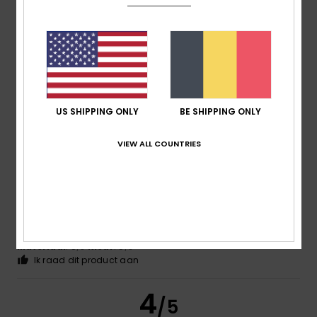
Nicolas
16. juli 2026
Geverifieerde aankoop
A very pretty colour
Comfort
: 5
Prijs-kwaliteitverhouding
: 5
Maat
: Perfecte
/5
/5
maat
Materiaal
: 5
Kleur
: 5
/5
/5
Ik raad dit product aan
US SHIPPING ONLY
BE SHIPPING ONLY
5
/5
VIEW ALL COUNTRIES
Elsa
14. juli 2026
Geverifieerde aankoop
Good quality
Comfort
: 5
Prijs-kwaliteitverhouding
: 5
Maat
: Te groot
/5
/5
Materiaal
: 5
Kleur
: 5
/5
/5
Ik raad dit product aan
4
/5