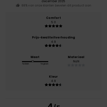
december 2025
88% van onze klanten bevelen dit product aan
Comfort
5.0
Prijs-kwaliteitverhouding
4.9
Maat
Materiaal
NaN
Te klein
Te groot
Kleur
4.9
4