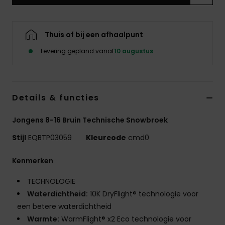
Thuis of bij een afhaalpunt
Levering gepland vanaf
10 augustus
Details & functies
Jongens 8-16 Bruin Technische Snowbroek
Stijl
EQBTP03059
Kleurcode
cmd0
Kenmerken
TECHNOLOGIE
Waterdichtheid:
10K DryFlight® technologie voor
een betere waterdichtheid
Warmte:
WarmFlight® x2 Eco technologie voor