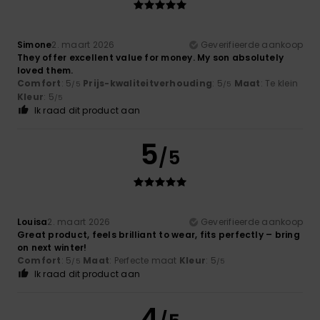
Simone
2. maart 2026
Geverifieerde aankoop
They offer excellent value for money. My son absolutely
loved them.
Comfort
: 5
Prijs-kwaliteitverhouding
: 5
Maat
: Te klein
/5
/5
Kleur
: 5
/5
Ik raad dit product aan
5
/5
Louisa
2. maart 2026
Geverifieerde aankoop
Great product, feels brilliant to wear, fits perfectly – bring
on next winter!
Comfort
: 5
Maat
: Perfecte maat
Kleur
: 5
/5
/5
Ik raad dit product aan
4