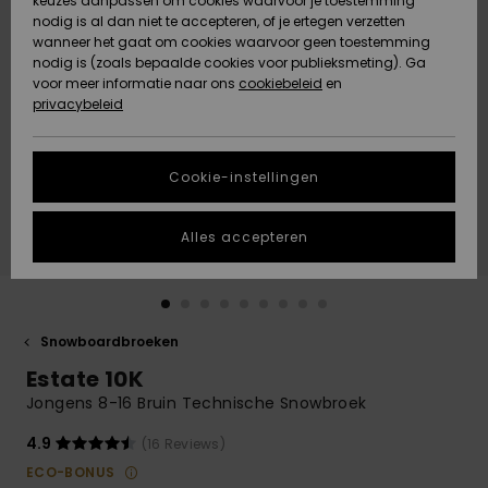
keuzes aanpassen om cookies waarvoor je toestemming
Snow
Sneeuw
nodig is al dan niet te accepteren, of je ertegen verzetten
Gemeenschap
Gegevensbescherming
wanneer het gaat om cookies waarvoor geen toestemming
Regio- En
nodig is (zoals bepaalde cookies voor publieksmeting). Ga
Taalinstellingen
voor meer informatie naar ons
Nieuw
Nieuw
cookiebeleid
en
Maattabel
Toegekomen
Toegekomen
privacybeleid
HELP &
CONTACT
Start een
Cookie-instellingen
Highlights
Highlights
gesprek om het
snelste
DUURZAAMHEID
antwoord op je
Alles accepteren
vraag te
STORE LOCATOR
krijgen.
Gesprek
starten
CADEAUKAART
Snowboardbroeken
Vind
Estate 10K
VERLANGLIJST
antwoorden op
de meest
Jongens 8-16 Bruin Technische Snowbroek
gestelde
vragen en ons
4.9
(16 Reviews)
contactformulier.
ECO-BONUS