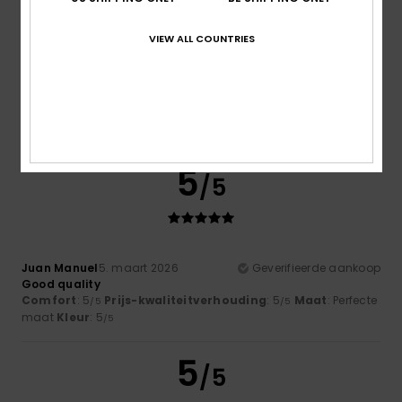
VIEW ALL COUNTRIES
Delphine
10. maart 2026
Geverifieerde aankoop
Great pair of snow trousers, with a lovely cut and finish.
Comfort
: 5
Prijs-kwaliteitverhouding
: 5
Kleur
: 5
/5
/5
/5
Ik raad dit product aan
5
/5
Juan Manuel
5. maart 2026
Geverifieerde aankoop
Good quality
Comfort
: 5
Prijs-kwaliteitverhouding
: 5
Maat
: Perfecte
/5
/5
maat
Kleur
: 5
/5
5
/5