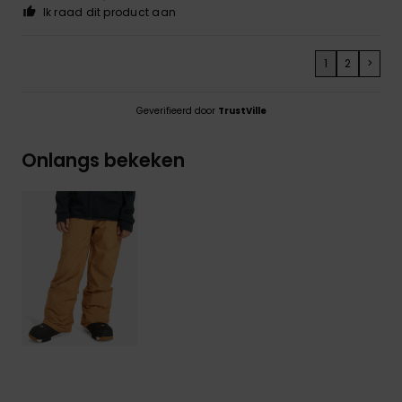
Ik raad dit product aan
1
2
>
Geverifieerd door
TrustVille
Onlangs bekeken