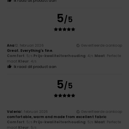
Ik raad dit product aan
5
/5
Ana
12. februari 2026
Geverifieerde aankoop
Great. Everything's fine.
Comfort
: 5
Prijs-kwaliteitverhouding
: 4
Maat
: Perfecte
/5
/5
maat
Kleur
: 4
/5
Ik raad dit product aan
5
/5
Valeria
1. februari 2026
Geverifieerde aankoop
comfortable, warm and made from excellent fabric
Comfort
: 5
Prijs-kwaliteitverhouding
: 5
Maat
: Perfecte
/5
/5
maat
Kleur
: 5
/5