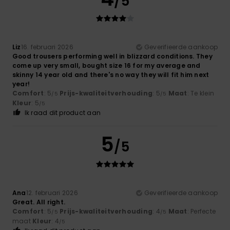
/5
Liz
16. februari 2026
Geverifieerde aankoop
Good trousers performing well in blizzard conditions. They
come up very small, bought size 16 for my average and
skinny 14 year old and there's no way they will fit him next
year!
Comfort
: 5
Prijs-kwaliteitverhouding
: 5
Maat
: Te klein
/5
/5
Kleur
: 5
/5
Ik raad dit product aan
5
/5
Ana
12. februari 2026
Geverifieerde aankoop
Great. All right.
Comfort
: 5
Prijs-kwaliteitverhouding
: 4
Maat
: Perfecte
/5
/5
maat
Kleur
: 4
/5