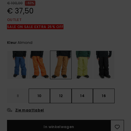
FAQ
€ 100,00
63%
bekijken
€ 37,50
OUTLET
SALE ON SALE EXTRA 25% OFF
Almond
Kleur
8
10
12
14
16
Zie maattabel
In winkelwagen