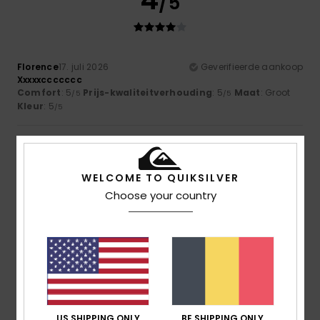
/5
Florence
17. juli 2026
Geverifieerde aankoop
Xxxxxccccccc
Comfort
: 5
Prijs-kwaliteitverhouding
: 5
Maat
: Groot
/5
/5
Kleur
: 5
/5
5
/5
WELCOME TO QUIKSILVER
Choose your country
Linda
9. juli 2026
Geverifieerde aankoop
Sizing is small & would fit average 13-14 max
Comfort
: 5
Prijs-kwaliteitverhouding
: 5
Maat
: Te klein
/5
/5
Kleur
: 5
/5
Ik raad dit product aan
5
/5
US SHIPPING ONLY
BE SHIPPING ONLY