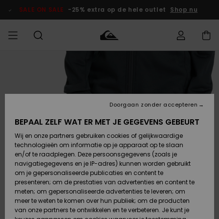
Ga
naar
SALE ON SALE
-25% extra op de hele outlet
Shop nu
Productinformatie
français
Toegang tot
HEREN
Kleding
Kleding
Shop
Heren Surf
Heren Snow
HEREN
mijn bestelling
Shop
Shop
OUTLET
Nederlands
JONGENS
Levering
Accessoires
Accessoires
Nieuw
Doorgaan zonder accepteren
Toegekomen
Kinderen
Kinderen
Outlet
DAMES
Surf Shop
Snow Shop
Kinderen
BEPAAL ZELF WAT ER MET JE GEGEVENS GEBEURT
Retouren
Wij en onze partners gebruiken cookies of gelijkwaardige
Schoenen &
Schoenen &
technologieën om informatie op je apparaat op te slaan
Slippers
Slippers
Highlights
SURF
Betaling
Highlights
Dames
VROUW
en/of te raadplegen. Deze persoonsgegevens (zoals je
Snow Shop
OUTLET
navigatiegegevens en je IP-adres) kunnen worden gebruikt
SNOW
om je gepersonaliseerde publicaties en content te
Giftcard
Surf /
Surf /
Snow
presenteren; om de prestaties van advertenties en content te
Water
Water
Community
meten; om gepersonaliseerde advertenties te leveren; om
Highlights
SALE ON
meer te weten te komen over hun publiek; om de producten
Quiksilver
SALE
van onze partners te ontwikkelen en te verbeteren. Je kunt je
Freedom