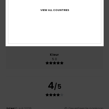
VIEW ALL COUNTRIES
Prijs-kwaliteitverhouding
3.0
Maat
Materiaal
4.0
Te klein
Te groot
Kleur
5.0
4
/5
Jules
10. juli 2026
Geverifieerde aankoop