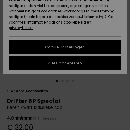
keuzes aanpassen om cookies waarvoor je toestemming
Snow
Sneeuw
nodig is al dan niet te accepteren, of je ertegen verzetten
Gemeenschap
Gegevensbescherming
wanneer het gaat om cookies waarvoor geen toestemming
Regio- En
nodig is (zoals bepaalde cookies voor publieksmeting). Ga
Taalinstellingen
voor meer informatie naar ons
Nieuw
Nieuw
cookiebeleid
en
Maattabel
Toegekomen
Toegekomen
privacybeleid
HELP &
CONTACT
Start een
Cookie-instellingen
Highlights
Highlights
gesprek om het
snelste
DUURZAAMHEID
antwoord op je
Alles accepteren
vraag te
STORE LOCATOR
krijgen.
Gesprek
starten
CADEAUKAART
Andere Accessoires
Vind
Drifter 6P Special
VERLANGLIJST
antwoorden op
de meest
Heren Zwart Klassieke cap
gestelde
vragen en ons
4.0
(1 Reviews)
contactformulier.
€ 32,00