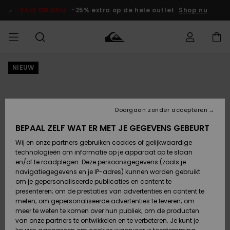
Ga
naar
SALE ON SALE
-25% extra op de hele outlet
Shop nu
Productinformatie
NIEUW
français
Toegang tot
HEREN
Kleding
Kleding
Shop
Heren Surf
Heren Snow
HEREN
mijn bestelling
Shop
Shop
OUTLET
Nederlands
JONGENS
Levering
Accessoires
Accessoires
Nieuw
Doorgaan zonder accepteren
Toegekomen
Kinderen
Kinderen
Outlet
DAMES
Surf Shop
Snow Shop
Kinderen
BEPAAL ZELF WAT ER MET JE GEGEVENS GEBEURT
Retouren
Wij en onze partners gebruiken cookies of gelijkwaardige
Schoenen &
Schoenen &
technologieën om informatie op je apparaat op te slaan
Slippers
Slippers
Highlights
SURF
Betaling
Highlights
Dames
VROUW
en/of te raadplegen. Deze persoonsgegevens (zoals je
Snow Shop
OUTLET
navigatiegegevens en je IP-adres) kunnen worden gebruikt
SNOW
om je gepersonaliseerde publicaties en content te
Giftcard
Surf /
Surf /
Snow
presenteren; om de prestaties van advertenties en content te
Water
Water
Community
meten; om gepersonaliseerde advertenties te leveren; om
Highlights
SALE ON
meer te weten te komen over hun publiek; om de producten
Quiksilver
SALE
van onze partners te ontwikkelen en te verbeteren. Je kunt je
Freedom