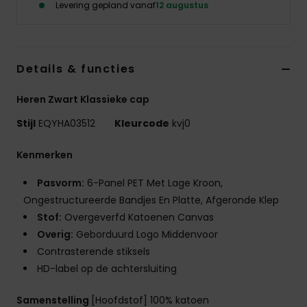
Levering gepland vanaf
12 augustus
Details & functies
Heren Zwart Klassieke cap
Stijl
EQYHA03512
Kleurcode
kvj0
Kenmerken
Pasvorm:
6-Panel PET Met Lage Kroon,
Ongestructureerde Bandjes En Platte, Afgeronde Klep
Stof:
Overgeverfd Katoenen Canvas
Overig:
Geborduurd Logo Middenvoor
Contrasterende stiksels
HD-label op de achtersluiting
Samenstelling
[Hoofdstof] 100% katoen