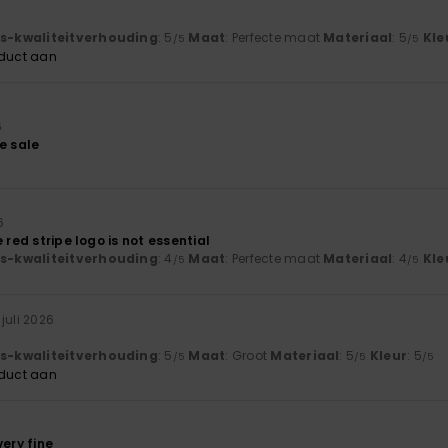
t
js-kwaliteitverhouding
: 5
Maat
: Perfecte maat
Materiaal
: 5
Kle
/5
/5
oduct aan
6
e sale
6
 red stripe logo is not essential
js-kwaliteitverhouding
: 4
Maat
: Perfecte maat
Materiaal
: 4
Kle
/5
/5
. juli 2026
js-kwaliteitverhouding
: 5
Maat
: Groot
Materiaal
: 5
Kleur
: 5
/5
/5
/5
oduct aan
very fine