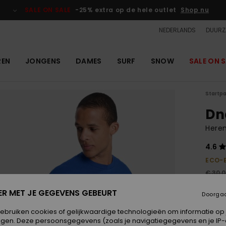
SALE ON SALE
-25% extra op de hele outlet
Shop nu
NEDERLANDS
DUURZ
REN
JONGENS
DAMES
SURF
SNOW
SALE ON S
Startp
Dn
Here
4.6
ECO-
€ 30,
€ 1
ER MET JE GEGEVENS GEBEURT
Doorga
OUTL
gebruiken cookies of gelijkwaardige technologieën om informatie op
SALE 
egen. Deze persoonsgegevens (zoals je navigatiegegevens en je IP