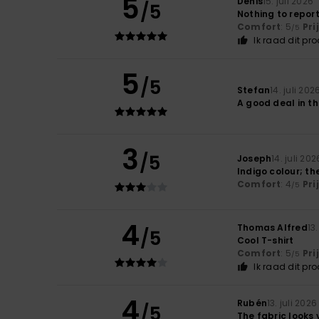
5
Denis
15. juli 2026
/5
Nothing to repor
Comfort
: 5
Pri
/5
Ik raad dit pr
5
/5
Stefan
14. juli 202
A good deal in th
3
/5
Joseph
14. juli 202
Indigo colour; the
Comfort
: 4
Pri
/5
4
Thomas Alfred
13
/5
Cool T-shirt
Comfort
: 5
Pri
/5
Ik raad dit pr
4
Rubén
13. juli 2026
/5
The fabric looks 