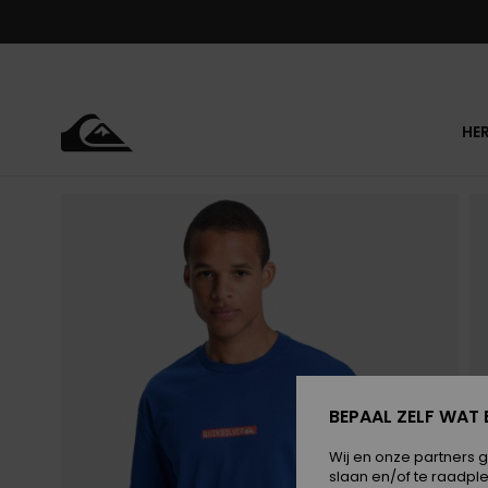
Ga
naar
Productinformatie
HE
BEPAAL ZELF WAT 
Wij en onze partners 
slaan en/of te raadpl