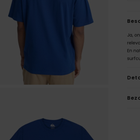
Besc
Ja, on
relev
En nat
surfcu
Deta
Bez