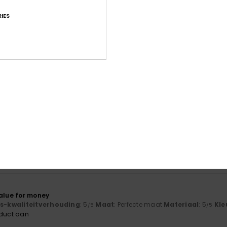
IES
Gemiddelde score
4.6
/5
gebaseerd op
92 geverifieerde beoordelingen
sinds oktober 2025
75% van onze klanten bevelen dit product aan
-kwaliteitverhouding
Maat
Mate
4.5
4
Te klein
Te groot
6
value for money
js-kwaliteitverhouding
: 5
Maat
: Perfecte maat
Materiaal
: 5
Kle
/5
/5
oduct aan