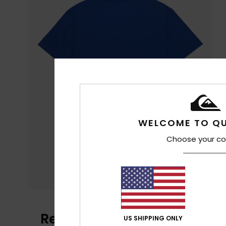
WELCOME TO QU
Choose your co
Reviews van klanten
US SHIPPING ONLY