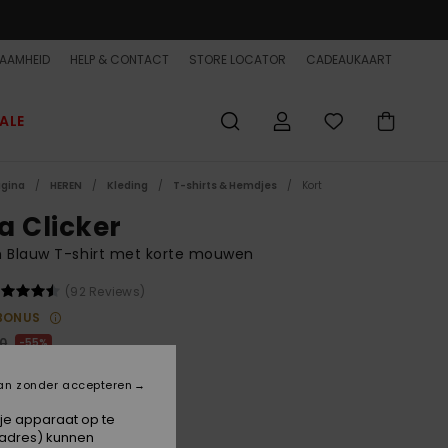
AAMHEID
HELP & CONTACT
STORE LOCATOR
CADEAUKAART
ALE
agina
HEREN
Kleding
T-shirts & Hemdjes
Kort
a Clicker
n Blauw T-shirt met korte mouwen
(92 Reviews)
BONUS
00
55%
3,50
an zonder accepteren
ET
 je apparaat op te
ON SALE EXTRA 25% OFF
-adres) kunnen