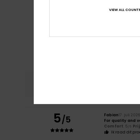
VIEW ALL COUNTR
Comfort
Prijs
4.8
5
Fabian
17. juli 202
/5
For quality and 
Comfort
: 5
Pri
/5
Ik raad dit pr