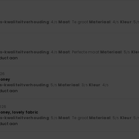
js-kwaliteitverhouding
: 4
Maat
: Te groot
Materiaal
: 4
Kleur
: 5
/5
/5
/
js-kwaliteitverhouding
: 4
Maat
: Perfecte maat
Materiaal
: 5
Kle
/5
/5
oduct aan
026
money
js-kwaliteitverhouding
: 5
Materiaal
: 3
Kleur
: 4
/5
/5
/5
oduct aan
2026
oney, lovely fabric
js-kwaliteitverhouding
: 5
Maat
: Te groot
Materiaal
: 5
Kleur
: 5
/5
/5
/
oduct aan