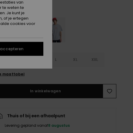
estaties van
 te weten te
Monaco Blue
n. Je kunt je
, of je ertegen
alde cookies voor
 accepteren
S
S
M
L
XL
XXL
e maattabel
In winkelwagen
Thuis of bij een afhaalpunt
Levering gepland vanaf
8 augustus