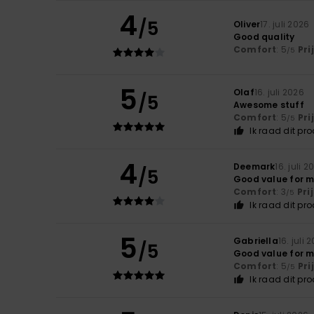
4
/5
Oliver
17. juli 2026
Good quality
Comfort
: 5
Pri
/5
5
Olaf
16. juli 2026
/5
Awesome stuff
Comfort
: 5
Pri
/5
Ik raad dit pr
4
Deemark
16. juli 2
/5
Good value for 
Comfort
: 3
Pri
/5
Ik raad dit pr
5
Gabriella
16. juli 
/5
Good value for m
Comfort
: 5
Pri
/5
Ik raad dit pr