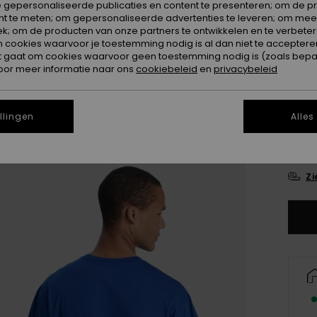
 gepersonaliseerde publicaties en content te presenteren; om de pr
nt te meten; om gepersonaliseerde advertenties te leveren; om meer
Kleur
k; om de producten van onze partners te ontwikkelen en te verbetere
ookies waarvoor je toestemming nodig is al dan niet te accepteren
t gaat om cookies waarvoor geen toestemming nodig is (zoals bepa
oor meer informatie naar ons
cookiebeleid
en
privacybeleid
llingen
Alles
X
Zi