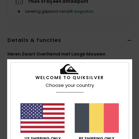
Thuis of bij een afhaalpunt
Levering gepland vanaf
8 augustus
Details & functies
Heren Zwart Overhemd met Lange Mouwen
Stijl
EQYWT04713
Kleurcode
ktp1
WELCOME TO QUIKSILVER
Kenmerken
Choose your country
Stof:
Wol [260 G/M2]
Fit:
Comfort Fit
Zakken:
Twee Borstzakken
Sluiting:
Knoopsluiting Op De Voorkant
Branding:
Quiksilver-Patch Op De Linkerborstzak
Samenstelling
[Hoofdstof] 40% wol, 39% polyester, 17%
US SHIPPING ONLY
BE SHIPPING ONLY