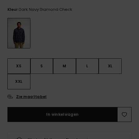
FAQ
bekijken
Dark Navy Diamond Check
Kleur
XS
S
M
L
XL
XXL
Zie maattabel
In winkelwagen