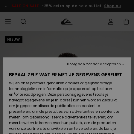
Ga
naar
SALE ON SALE
-25% extra op de hele outlet
Shop nu
Productinformatie
NIEUW
français
Toegang tot
HEREN
Kleding
Kleding
Shop
Heren Surf
Heren Snow
HEREN
mijn bestelling
Shop
Shop
OUTLET
Nederlands
JONGENS
Levering
Accessoires
Accessoires
Nieuw
Doorgaan zonder accepteren
Toegekomen
Kinderen
Kinderen
Outlet
DAMES
Surf Shop
Snow Shop
Kinderen
BEPAAL ZELF WAT ER MET JE GEGEVENS GEBEURT
Retouren
Wij en onze partners gebruiken cookies of gelijkwaardige
Schoenen &
Schoenen &
technologieën om informatie op je apparaat op te slaan
Slippers
Slippers
Highlights
SURF
Betaling
Highlights
Dames
VROUW
en/of te raadplegen. Deze persoonsgegevens (zoals je
Snow Shop
OUTLET
navigatiegegevens en je IP-adres) kunnen worden gebruikt
SNOW
om je gepersonaliseerde publicaties en content te
Giftcard
Surf /
Surf /
Snow
presenteren; om de prestaties van advertenties en content te
Water
Water
Community
meten; om gepersonaliseerde advertenties te leveren; om
Highlights
SALE ON
meer te weten te komen over hun publiek; om de producten
Quiksilver
SALE
van onze partners te ontwikkelen en te verbeteren. Je kunt je
Freedom