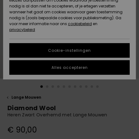
keuzes aanpassen om cookies waarvoor je toestemming
Snow
Sneeuw
nodig is al dan niet te accepteren, of je ertegen verzetten
Gemeenschap
Gegevensbescherming
wanneer het gaat om cookies waarvoor geen toestemming
Regio- En
nodig is (zoals bepaalde cookies voor publieksmeting). Ga
Taalinstellingen
voor meer informatie naar ons
Nieuw
Nieuw
cookiebeleid
en
Maattabel
Toegekomen
Toegekomen
privacybeleid
HELP &
CONTACT
Start een
Cookie-instellingen
Highlights
Highlights
gesprek om het
snelste
DUURZAAMHEID
antwoord op je
Alles accepteren
vraag te
STORE LOCATOR
krijgen.
Gesprek
starten
CADEAUKAART
Lange Mouwen
Vind
Diamond Wool
VERLANGLIJST
antwoorden op
de meest
Heren Zwart Overhemd met Lange Mouwen
gestelde
vragen en ons
€ 90,00
contactformulier.