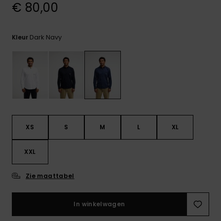
€ 80,00
FAQ
bekijken
Dark Navy
Kleur
XS
S
M
L
XL
XXL
Zie maattabel
In winkelwagen