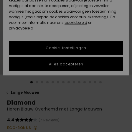
keuzes aanpassen om cookies waarvoor je toestemming
Snow
Sneeuw
nodig is al dan niet te accepteren, of je ertegen verzetten
Gemeenschap
Gegevensbescherming
wanneer het gaat om cookies waarvoor geen toestemming
Regio- En
nodig is (zoals bepaalde cookies voor publieksmeting). Ga
Taalinstellingen
voor meer informatie naar ons
Nieuw
Nieuw
cookiebeleid
en
Maattabel
Toegekomen
Toegekomen
privacybeleid
HELP &
CONTACT
Start een
Cookie-instellingen
Highlights
Highlights
gesprek om het
snelste
DUURZAAMHEID
antwoord op je
Alles accepteren
vraag te
STORE LOCATOR
krijgen.
Gesprek
starten
CADEAUKAART
Lange Mouwen
Vind
Diamond
VERLANGLIJST
antwoorden op
de meest
Heren Blauw Overhemd met Lange Mouwen
gestelde
vragen en ons
4.4
(7 Reviews)
contactformulier.
ECO-BONUS