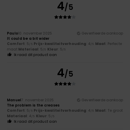
4
/5
Paulo
10. november 2025
Geverifieerde aankoop
It could be a bit wider
Comfort
: 5
Prijs-kwaliteitverhouding
: 4
Maat
: Perfecte
/5
/5
maat
Materiaal
: 5
Kleur
: 5
/5
/5
Ik raad dit product aan
4
/5
Manuel
7. november 2025
Geverifieerde aankoop
The problem is the creases
Comfort
: 5
Prijs-kwaliteitverhouding
: 4
Maat
: Te groot
/5
/5
Materiaal
: 4
Kleur
: 5
/5
/5
Ik raad dit product aan