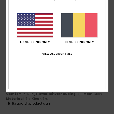
5
/5
Pierre
18. april 2026
Geverifieerde aankoop
Fabric and cut
US SHIPPING ONLY
BE SHIPPING ONLY
Comfort
: 5
Maat
: Perfecte maat
Materiaal
: 5
Kleur
: 5
/5
/5
/5
VIEW ALL COUNTRIES
5
/5
Paulo
10. november 2025
Geverifieerde aankoop
it could be a bit wider
Comfort
: 5
Prijs-kwaliteitverhouding
: 4
Maat
: Klein
/5
/5
Materiaal
: 5
Kleur
: 5
/5
/5
Ik raad dit product aan