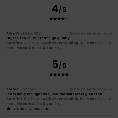
4
/5
Albin
28. oktober 2025
Geverifieerde aankoop
OK, the fabric isn't that high quality
Comfort
: 4
Prijs-kwaliteitverhouding
: 4
Maat
: Perfecte
/5
/5
maat
Materiaal
: 4
Kleur
: 5
/5
/5
5
/5
Stefan
8. oktober 2025
Geverifieerde aankoop
It’s exactly the right size, and the shirt looks great too.
Comfort
: 5
Prijs-kwaliteitverhouding
: 5
Maat
: Perfecte
/5
/5
maat
Materiaal
: 5
Kleur
: 5
/5
/5
Ik raad dit product aan