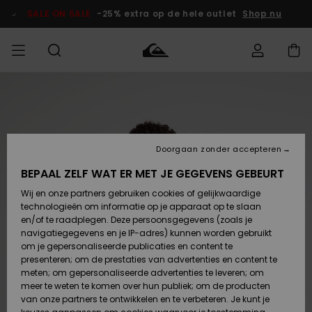
Ga
naar
SALE ON SALE
-25% extra op de hele outlet
Shop nu
Productinformatie
français
Toegang tot
HEREN
Kleding
Kleding
Shop
Heren Surf
Heren Snow
HEREN
mijn bestelling
Shop
Shop
OUTLET
Nederlands
JONGENS
Levering
Accessoires
Accessoires
Nieuw
Doorgaan zonder accepteren
Toegekomen
Kinderen
Kinderen
Outlet
DAMES
Surf Shop
Snow Shop
Kinderen
BEPAAL ZELF WAT ER MET JE GEGEVENS GEBEURT
Retouren
Wij en onze partners gebruiken cookies of gelijkwaardige
Schoenen &
Schoenen &
technologieën om informatie op je apparaat op te slaan
Slippers
Slippers
Highlights
SURF
Betaling
Highlights
Dames
VROUW
en/of te raadplegen. Deze persoonsgegevens (zoals je
Snow Shop
OUTLET
navigatiegegevens en je IP-adres) kunnen worden gebruikt
SNOW
om je gepersonaliseerde publicaties en content te
Giftcard
Surf /
Surf /
Snow
presenteren; om de prestaties van advertenties en content te
Water
Water
Community
meten; om gepersonaliseerde advertenties te leveren; om
Highlights
SALE ON
meer te weten te komen over hun publiek; om de producten
Quiksilver
SALE
van onze partners te ontwikkelen en te verbeteren. Je kunt je
Freedom