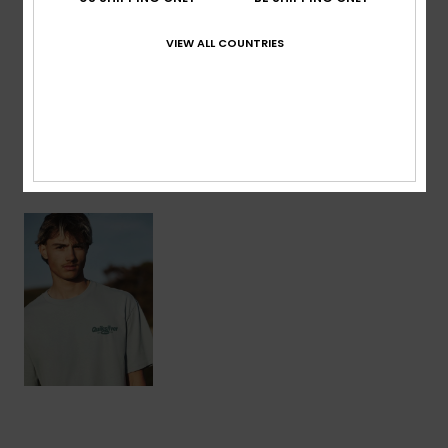
Samenstelling
[Hoofdstof] 100% biologisch katoen
VIEW ALL COUNTRIES
Bezorging & Retour
Onlangs bekeken