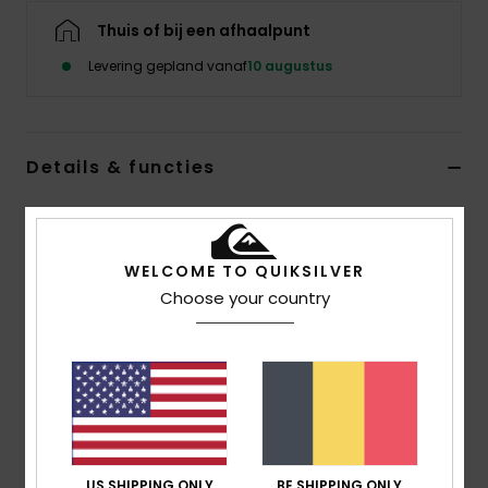
Thuis of bij een afhaalpunt
Levering gepland vanaf
10 augustus
Details & functies
Heren Blauw T-shirt met korte mouwen
Stijl
EQYZT08429
Kleurcode
bgj0
WELCOME TO QUIKSILVER
Choose your country
Kenmerken
Stof:
100% Biologisch Katoenen Jersey [220 G/M2]
Fit:
Comfort Fit
Halslijn:
Halslijn: Ronde hals
Print:
Zeefdruk Op Borst En Rug
Branding:
Geweven Quiksilver-Label Op De Mouw
US SHIPPING ONLY
BE SHIPPING ONLY