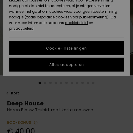
keuzes aanpassen om cookies waarvoor je toestemming
Snow
Sneeuw
nodig is al dan niet te accepteren, of je ertegen verzetten
Gemeenschap
Gegevensbescherming
wanneer het gaat om cookies waarvoor geen toestemming
Regio- En
nodig is (zoals bepaalde cookies voor publieksmeting). Ga
Taalinstellingen
voor meer informatie naar ons
Nieuw
Nieuw
cookiebeleid
en
Maattabel
Toegekomen
Toegekomen
privacybeleid
HELP &
CONTACT
Start een
Cookie-instellingen
Highlights
Highlights
gesprek om het
snelste
DUURZAAMHEID
antwoord op je
Alles accepteren
vraag te
STORE LOCATOR
krijgen.
Gesprek
starten
CADEAUKAART
Kort
Vind
Deep House
VERLANGLIJST
antwoorden op
de meest
Heren Blauw T-shirt met korte mouwen
gestelde
vragen en ons
ECO-BONUS
contactformulier.
€ 40,00