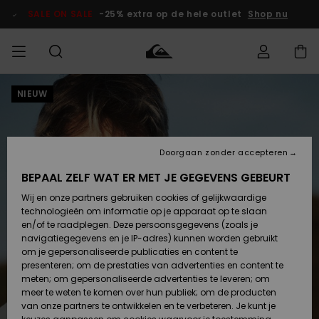
Ga
naar
SALE ON SALE
-25% extra op de hele outlet
Shop nu
Productinformatie
NIEUW
français
Toegang tot
HEREN
Kleding
Kleding
Shop
Heren Surf
Heren Snow
HEREN
mijn bestelling
Shop
Shop
OUTLET
Nederlands
JONGENS
Levering
Accessoires
Accessoires
Nieuw
Doorgaan zonder accepteren
Toegekomen
Kinderen
Kinderen
Outlet
DAMES
Surf Shop
Snow Shop
Kinderen
BEPAAL ZELF WAT ER MET JE GEGEVENS GEBEURT
Retouren
Wij en onze partners gebruiken cookies of gelijkwaardige
Schoenen &
Schoenen &
technologieën om informatie op je apparaat op te slaan
Slippers
Slippers
Highlights
SURF
Betaling
Highlights
Dames
VROUW
en/of te raadplegen. Deze persoonsgegevens (zoals je
Snow Shop
OUTLET
navigatiegegevens en je IP-adres) kunnen worden gebruikt
SNOW
om je gepersonaliseerde publicaties en content te
Giftcard
Surf /
Surf /
Snow
presenteren; om de prestaties van advertenties en content te
Water
Water
Community
meten; om gepersonaliseerde advertenties te leveren; om
Highlights
SALE ON
meer te weten te komen over hun publiek; om de producten
Quiksilver
SALE
van onze partners te ontwikkelen en te verbeteren. Je kunt je
Freedom