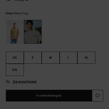
FAQ
bekijken
Blue Fog
Kleur
XS
S
M
L
XL
XXL
Zie maattabel
In winkelwagen