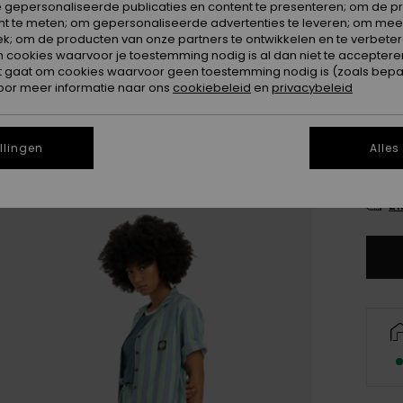
 gepersonaliseerde publicaties en content te presenteren; om de pr
Kleur
nt te meten; om gepersonaliseerde advertenties te leveren; om meer
k; om de producten van onze partners te ontwikkelen en te verbetere
ookies waarvoor je toestemming nodig is al dan niet te accepteren
t gaat om cookies waarvoor geen toestemming nodig is (zoals bepa
oor meer informatie naar ons
cookiebeleid
en
privacybeleid
llingen
Alles
X
Zi