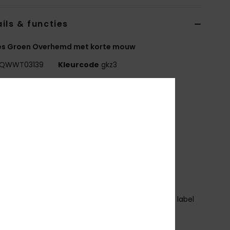
ils & functies
s Groen Overhemd met korte mouw
QWWT03139
Kleurcode
gkz3
erken
ollectie:
Surf To City-collectie
tof:
100% biologisch katoen [115 g/m2]
assing:
garment wash
it:
Dad fit
alslijn:
Kraag
ouwen:
korte mouwen
luiting:
Knoopsluiting op de voorkant
randing:
Geweven label op de borst en geweven label
s in de zijnaad (voor de drager)
ade Better