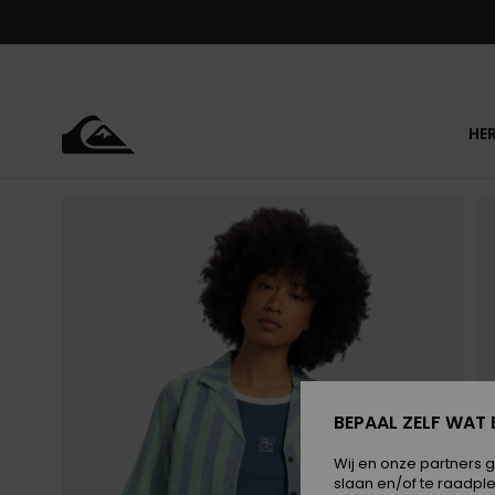
Ga
naar
Productinformatie
HE
BEPAAL ZELF WAT 
Wij en onze partners 
slaan en/of te raadpl