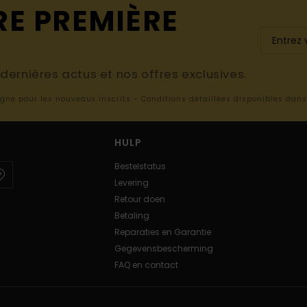
RE PREMIÈRE
ernières actus et nos offres exclusives.
ligne pour les nouveaux inscrits - Conditions détaillées disponibles dan
HULP
Bestelstatus
Levering
Retour doen
Betaling
Reparaties en Garantie
Gegevensbescherming
FAQ en contact