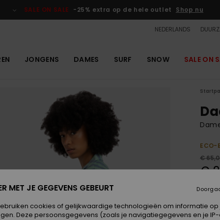
SALE ON SALE
-25% extra op de hele outlet
Shop nu
NEDERLANDS
DUURZ
REN
JONGENS
DAMES
SURF
SNOW
SALE ON S
Startp
Da
Dame
ECO-
€ 65,
€ 2
OUTL
ER MET JE GEGEVENS GEBEURT
Doorga
SALE 
gebruiken cookies of gelijkwaardige technologieën om informatie op
egen. Deze persoonsgegevens (zoals je navigatiegegevens en je IP