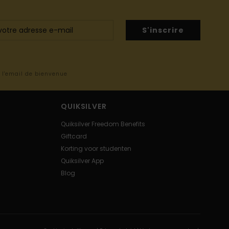
S'inscrire
s l'email de bienvenue
QUIKSILVER
Quiksilver Freedom Benefits
Giftcard
Korting voor studenten
Quiksilver App
Blog