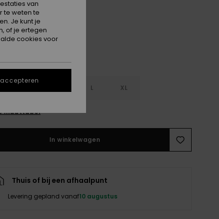
estaties van
Green Spruce Stripe
 te weten te
n. Je kunt je
, of je ertegen
alde cookies voor
 accepteren
S
S
M
L
XL
e maattabel
In winkelwagen
Thuis of bij een afhaalpunt
Levering gepland vanaf
10 augustus