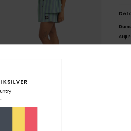
Deta
Dame
Stijl
E
Kenm
C
S
w
IKSILVER
F
untry
H
M
S
B
link
M