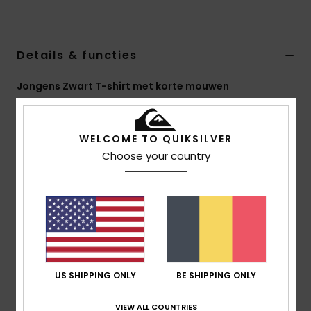
Details & functies
Jongens Zwart T-shirt met korte mouwen
Stijl
EQBZT04369
Kleurcode
kvj0
WELCOME TO QUIKSILVER
Kenmerken
Choose your country
Stof:
lichtgewicht katoenen jerseyStof [160g/m2]
Pasvorm:
klassiek, comfortabel normaal model
Halslijn:
ronde hals
Zeefdruk op de borst
Samenstelling
[Hoofdmateriaal] 100% katoen
US SHIPPING ONLY
BE SHIPPING ONLY
Bezorging & Retour
VIEW ALL COUNTRIES