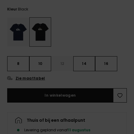
FAQ
bekijken
Black
Kleur
8
10
12
14
16
Zie maattabel
In winkelwagen
Thuis of bij een afhaalpunt
Levering gepland vanaf
11 augustus