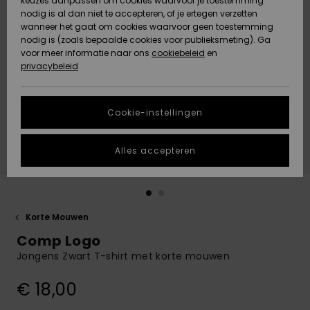
keuzes aanpassen om cookies waarvoor je toestemming
Snow
Sneeuw
nodig is al dan niet te accepteren, of je ertegen verzetten
Gemeenschap
Gegevensbescherming
wanneer het gaat om cookies waarvoor geen toestemming
Regio- En
nodig is (zoals bepaalde cookies voor publieksmeting). Ga
Taalinstellingen
voor meer informatie naar ons
Nieuw
Nieuw
cookiebeleid
en
Maattabel
Toegekomen
Toegekomen
privacybeleid
HELP &
CONTACT
Start een
Cookie-instellingen
Highlights
Highlights
gesprek om het
snelste
DUURZAAMHEID
antwoord op je
Alles accepteren
vraag te
STORE LOCATOR
krijgen.
Gesprek
starten
CADEAUKAART
Korte Mouwen
Vind
Comp Logo
VERLANGLIJST
antwoorden op
de meest
Jongens Zwart T-shirt met korte mouwen
gestelde
vragen en ons
€ 18,00
contactformulier.