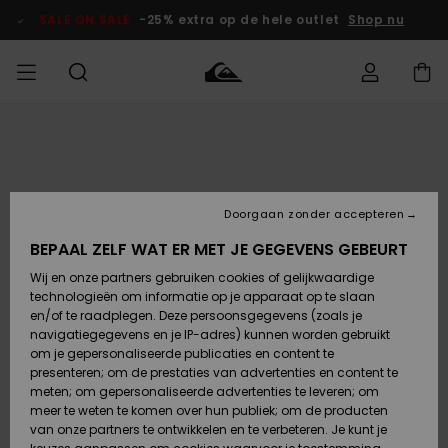
Ga
naar
SALE ON SALE
-25% extra op de hele outlet
Shop nu
Productinformatie
français
Toegang tot
HEREN
Kleding
Kleding
Shop
Heren Surf
Heren Snow
HEREN
mijn bestelling
Shop
Shop
OUTLET
Nederlands
JONGENS
Levering
Accessoires
Accessoires
Nieuw
Doorgaan zonder accepteren
Toegekomen
Kinderen
Kinderen
Outlet
DAMES
Surf Shop
Snow Shop
Kinderen
BEPAAL ZELF WAT ER MET JE GEGEVENS GEBEURT
Retouren
Wij en onze partners gebruiken cookies of gelijkwaardige
Schoenen &
Schoenen &
technologieën om informatie op je apparaat op te slaan
Slippers
Slippers
Highlights
SURF
Betaling
Highlights
Dames
VROUW
en/of te raadplegen. Deze persoonsgegevens (zoals je
Snow Shop
OUTLET
navigatiegegevens en je IP-adres) kunnen worden gebruikt
SNOW
om je gepersonaliseerde publicaties en content te
Giftcard
Surf /
Surf /
Snow
presenteren; om de prestaties van advertenties en content te
Water
Water
Community
meten; om gepersonaliseerde advertenties te leveren; om
Highlights
SALE ON
meer te weten te komen over hun publiek; om de producten
Quiksilver
SALE
van onze partners te ontwikkelen en te verbeteren. Je kunt je
Freedom