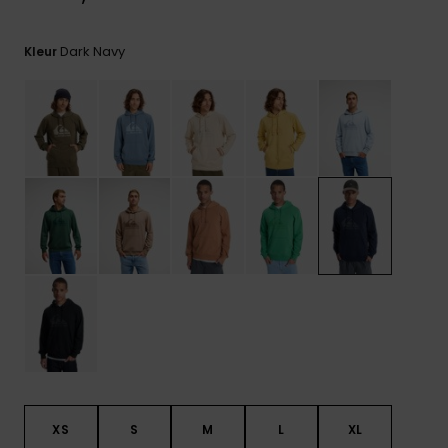
FAQ
bekijken
Dark Navy
Kleur
XS
S
M
L
XL