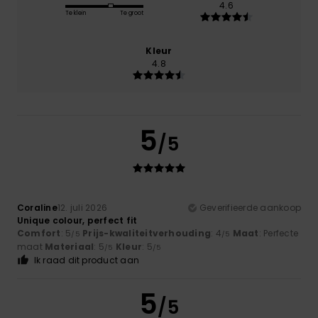
4.6
Te klein
Te groot
Kleur
4.8
5
/5
Coraline
12. juli 2026
Geverifieerde aankoop
Unique colour, perfect fit
Comfort
: 5
Prijs-kwaliteitverhouding
: 4
Maat
: Perfecte
/5
/5
maat
Materiaal
: 5
Kleur
: 5
/5
/5
Ik raad dit product aan
5
/5