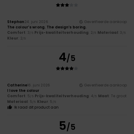
Stephan
24. juni 2026
Geverifieerde aankoop
The colour’s wrong. The design’s boring.
Comfort
: 3
Prijs-kwaliteitverhouding
: 2
Materiaal
: 3
/5
/5
/5
Kleur
: 2
/5
4
/5
Catherine
16. juni 2026
Geverifieerde aankoop
I love the colour
Comfort
: 5
Prijs-kwaliteitverhouding
: 4
Maat
: Te groot
/5
/5
Materiaal
: 5
Kleur
: 5
/5
/5
Ik raad dit product aan
5
/5