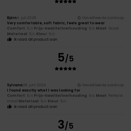
Björn
4. juli 2026
Geverifieerde aankoop
Very comfortable, soft fabric, feels great to wear
Comfort
: 5
Prijs-kwaliteitverhouding
: 5
Maat
: Groot
/5
/5
Materiaal
: 5
Kleur
: 5
/5
/5
Ik raad dit product aan
5
/5
Sylvana
28. juni 2026
Geverifieerde aankoop
I found exactly what I was looking for
Comfort
: 5
Prijs-kwaliteitverhouding
: 5
Maat
: Perfecte
/5
/5
maat
Materiaal
: 5
Kleur
: 5
/5
/5
Ik raad dit product aan
3
/5