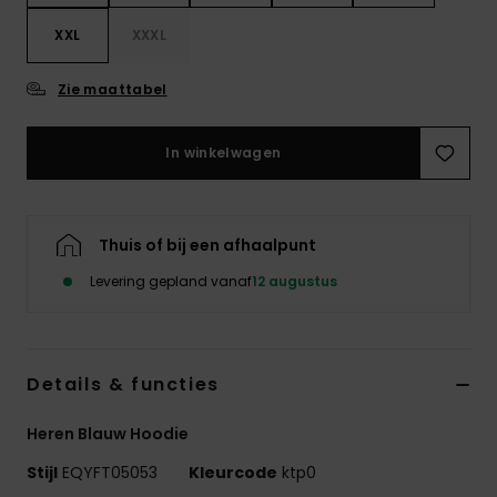
XXL
XXXL
Zie maattabel
In winkelwagen
Thuis of bij een afhaalpunt
Levering gepland vanaf
12 augustus
Details & functies
Heren Blauw Hoodie
Stijl
EQYFT05053
Kleurcode
ktp0