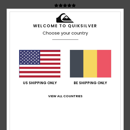
Teresa
7. juli 2026
Geverifieerde aankoop
WELCOME TO QUIKSILVER
I like the price and the quality
Comfort
: 5
Prijs-kwaliteitverhouding
: 5
Maat
: Perfecte
Choose your country
/5
/5
maat
Materiaal
: 5
Kleur
: 5
/5
/5
Ik raad dit product aan
5
/5
US SHIPPING ONLY
BE SHIPPING ONLY
Marisa
6. juli 2026
Geverifieerde aankoop
Discreet.
VIEW ALL COUNTRIES
Ik raad dit product aan
5
/5