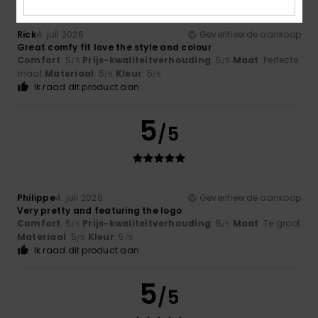
Rick
4. juli 2026
Geverifieerde aankoop
Great comfy fit love the style and colour
Comfort
: 5
Prijs-kwaliteitverhouding
: 5
Maat
: Perfecte
/5
/5
maat
Materiaal
: 5
Kleur
: 5
/5
/5
Ik raad dit product aan
5
/5
Philippe
4. juli 2026
Geverifieerde aankoop
Very pretty and featuring the logo
Comfort
: 5
Prijs-kwaliteitverhouding
: 5
Maat
: Te groot
/5
/5
Materiaal
: 5
Kleur
: 5
/5
/5
Ik raad dit product aan
5
/5