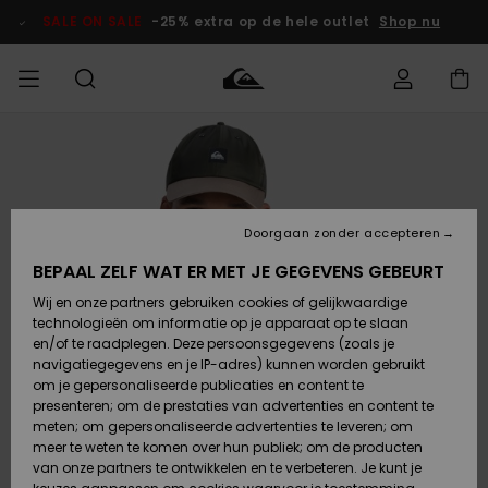
Ga
naar
SALE ON SALE
-25% extra op de hele outlet
Shop nu
Productinformatie
français
Toegang tot
HEREN
Kleding
Kleding
Shop
Heren Surf
Heren Snow
HEREN
mijn bestelling
Shop
Shop
OUTLET
Nederlands
JONGENS
Levering
Accessoires
Accessoires
Nieuw
Doorgaan zonder accepteren
Toegekomen
Kinderen
Kinderen
Outlet
DAMES
Surf Shop
Snow Shop
Kinderen
BEPAAL ZELF WAT ER MET JE GEGEVENS GEBEURT
Retouren
Wij en onze partners gebruiken cookies of gelijkwaardige
Schoenen &
Schoenen &
technologieën om informatie op je apparaat op te slaan
Slippers
Slippers
Highlights
SURF
Betaling
Highlights
Dames
VROUW
en/of te raadplegen. Deze persoonsgegevens (zoals je
Snow Shop
OUTLET
navigatiegegevens en je IP-adres) kunnen worden gebruikt
SNOW
om je gepersonaliseerde publicaties en content te
Giftcard
Surf /
Surf /
Snow
presenteren; om de prestaties van advertenties en content te
Water
Water
Community
meten; om gepersonaliseerde advertenties te leveren; om
Highlights
SALE ON
meer te weten te komen over hun publiek; om de producten
Quiksilver
SALE
van onze partners te ontwikkelen en te verbeteren. Je kunt je
Freedom