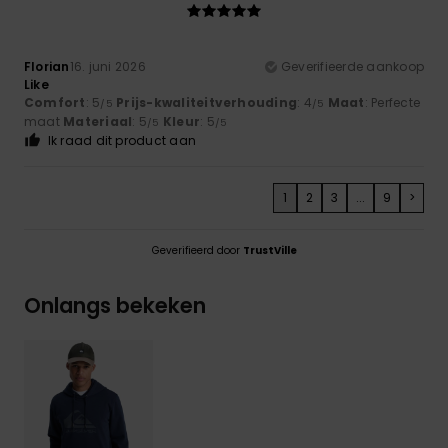
Florian
16. juni 2026
Geverifieerde aankoop
Like
Comfort
: 5
Prijs-kwaliteitverhouding
: 4
Maat
: Perfecte
/5
/5
maat
Materiaal
: 5
Kleur
: 5
/5
/5
Ik raad dit product aan
1
2
3
...
9
>
Geverifieerd door
TrustVille
Onlangs bekeken