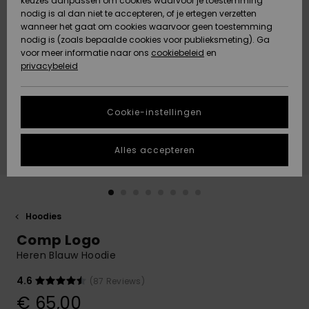
keuzes aanpassen om cookies waarvoor je toestemming
Snow
Sneeuw
nodig is al dan niet te accepteren, of je ertegen verzetten
Gemeenschap
Gegevensbescherming
wanneer het gaat om cookies waarvoor geen toestemming
Regio- En
nodig is (zoals bepaalde cookies voor publieksmeting). Ga
Taalinstellingen
voor meer informatie naar ons
Nieuw
Nieuw
cookiebeleid
en
Maattabel
Toegekomen
Toegekomen
privacybeleid
HELP &
CONTACT
Start een
Cookie-instellingen
Highlights
Highlights
gesprek om het
snelste
DUURZAAMHEID
antwoord op je
Alles accepteren
vraag te
STORE LOCATOR
krijgen.
Gesprek
starten
CADEAUKAART
Hoodies
Vind
Comp Logo
VERLANGLIJST
antwoorden op
de meest
Heren Blauw Hoodie
gestelde
vragen en ons
4.6
(87 Reviews)
contactformulier.
€ 65,00