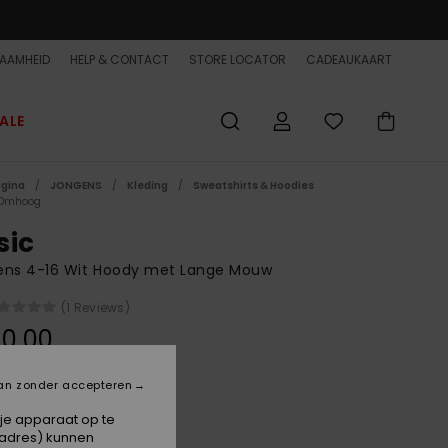
AAMHEID
HELP & CONTACT
STORE LOCATOR
CADEAUKAART
ALE
agina
JONGENS
Kleding
Sweatshirts & Hoodies
 Omhoog
sic
ens 4-16 Wit Hoody met Lange Mouw
(1 Reviews)
0,00
an zonder accepteren
Birch
 je apparaat op te
-adres) kunnen