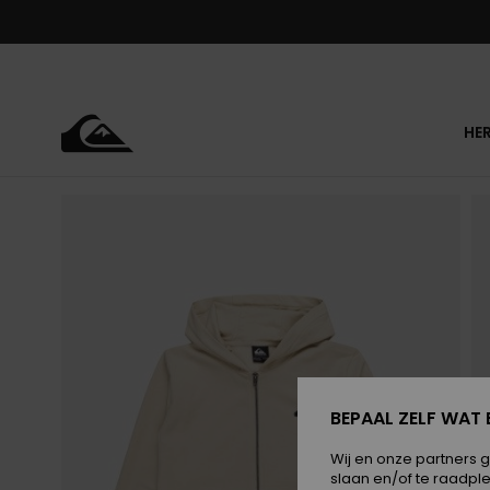
Ga
naar
Productinformatie
HE
BEPAAL ZELF WAT 
Wij en onze partners 
slaan en/of te raadpl