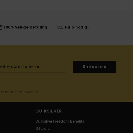
100% veilige betaling
Hulp nodig?
S'inscrire
s l'email de bienvenue
QUIKSILVER
Quiksilver Freedom Benefits
Giftcard