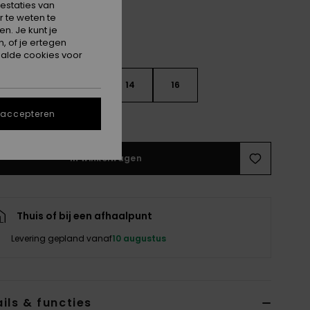
estaties van
 te weten te
n. Je kunt je
, of je ertegen
alde cookies voor
10
12
14
16
 accepteren
e maattabel
In winkelwagen
Thuis of bij een afhaalpunt
Levering gepland vanaf
10 augustus
ils & functies