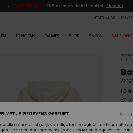
SALE ON SALE
-25% extra op de hele outlet
Shop nu
NEDERLANDS
DUURZ
REN
JONGENS
DAMES
SURF
SNOW
SALE ON S
Startp
Rits
Ba
Jong
1.0
€ 4
ER MET JE GEGEVENS GEBEURT
Doorga
Kleur
gebruiken cookies of gelijkwaardige technologieën om informatie op
egen. Deze persoonsgegevens (zoals je navigatiegegevens en je IP