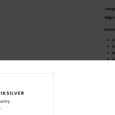
Jong
Stijl
E
Kenm
S
h
M
z
Same
Bez
IKSILVER
untry