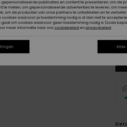
 gepersonaliseerde publicaties en content te presenteren; om de pr
nt te meten; om gepersonaliseerde advertenties te leveren; om meer
k; om de producten van onze partners te ontwikkelen en te verbetere
ookies waarvoor je toestemming nodig is al dan niet te accepteren
t gaat om cookies waarvoor geen toestemming nodig is (zoals bepa
oor meer informatie naar ons
cookiebeleid
en
privacybeleid
8
llingen
Alles
Zi
Deta