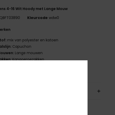
ens 4-16 Wit Hoody met Lange Mouw
QBFT03890
Kleurcode
wdw0
erken
tof:
mix van polyester en katoen
alslijn:
Capuchon
ouwen:
Lange mouwen
akken:
Kangoeroezakken
nstelling
60% katoen, 40% polyester
orging & Retour