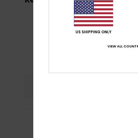
US SHIPPING ONLY
VIEW ALL COUNTR
Comfort
Prijs
3.0
1
/5
Marine
23. februar
Poor value for m
Comfort
: 3
Pri
/5