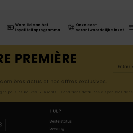
0
Word lid van het
Onze eco-
loyaliteitsprogramma
verantwoordelijke inzet
RE PREMIÈRE
ernières actus et nos offres exclusives.
ligne pour les nouveaux inscrits - Conditions détaillées disponibles dan
HULP
Bestelstatus
Levering