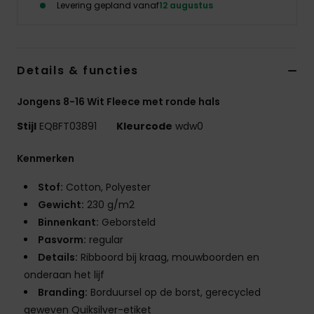
Levering gepland vanaf
12 augustus
Details & functies
Jongens 8-16 Wit Fleece met ronde hals
Stijl
EQBFT03891
Kleurcode
wdw0
Kenmerken
Stof:
Cotton, Polyester
Gewicht:
230 g/m2
Binnenkant:
Geborsteld
Pasvorm:
regular
Details:
Ribboord bij kraag, mouwboorden en
onderaan het lijf
Branding:
Borduursel op de borst, gerecycled
geweven Quiksilver-etiket