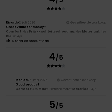
Ricardo
2. juli 2026
Geverifieerde aankoop
Great value for money!!
Comfort
: 4
Prijs-kwaliteitverhouding
: 4
Materiaal
: 4
/5
/5
/5
Kleur
: 4
/5
Ik raad dit product aan
4
/5
Monica
26. mei 2026
Geverifieerde aankoop
Good product
Comfort
: 4
Maat
: Perfecte maat
Materiaal
: 4
/5
/5
5
/5