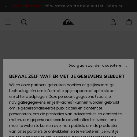
Ga
naar
SALE ON SALE
-25% extra op de hele outlet
Shop nu
Productinformatie
français
Toegang tot
HEREN
Kleding
Kleding
Shop
Heren Surf
Heren Snow
HEREN
mijn bestelling
Shop
Shop
OUTLET
Nederlands
JONGENS
Levering
Accessoires
Accessoires
Nieuw
Doorgaan zonder accepteren
Toegekomen
Kinderen
Kinderen
Outlet
DAMES
Surf Shop
Snow Shop
Kinderen
BEPAAL ZELF WAT ER MET JE GEGEVENS GEBEURT
Retouren
Wij en onze partners gebruiken cookies of gelijkwaardige
Schoenen &
Schoenen &
technologieën om informatie op je apparaat op te slaan
Slippers
Slippers
Highlights
SURF
Betaling
Highlights
Dames
VROUW
en/of te raadplegen. Deze persoonsgegevens (zoals je
Snow Shop
OUTLET
navigatiegegevens en je IP-adres) kunnen worden gebruikt
SNOW
om je gepersonaliseerde publicaties en content te
Giftcard
Surf /
Surf /
Snow
presenteren; om de prestaties van advertenties en content te
Water
Water
Community
meten; om gepersonaliseerde advertenties te leveren; om
Highlights
SALE ON
meer te weten te komen over hun publiek; om de producten
Quiksilver
SALE
van onze partners te ontwikkelen en te verbeteren. Je kunt je
Freedom