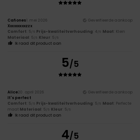
Cañones
1. mei 2026
Geverifieerde aankoop
Xxxxxxxxxzzx
Comfort
: 5
Prijs-kwaliteitverhouding
: 4
Maat
: Klein
/5
/5
Materiaal
: 5
Kleur
: 5
/5
/5
Ik raad dit product aan
5
/5
Alice
20. april 2026
Geverifieerde aankoop
It's perfect
Comfort
: 5
Prijs-kwaliteitverhouding
: 5
Maat
: Perfecte
/5
/5
maat
Materiaal
: 5
Kleur
: 5
/5
/5
Ik raad dit product aan
4
/5