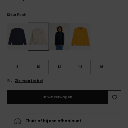
FAQ
bekijken
Birch
Kleur
8
10
12
14
16
Zie maattabel
In winkelwagen
Thuis of bij een afhaalpunt