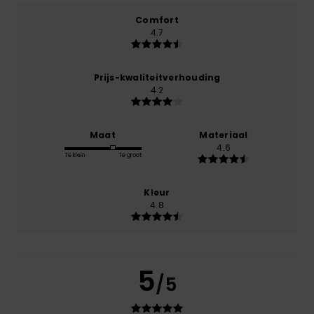
Comfort
4.7
Prijs-kwaliteitverhouding
4.2
Maat
Materiaal
4.6
Te klein
Te groot
Kleur
4.8
5
/5