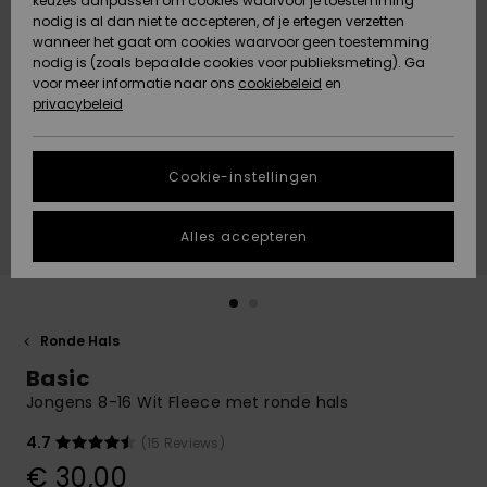
keuzes aanpassen om cookies waarvoor je toestemming
Snow
Sneeuw
nodig is al dan niet te accepteren, of je ertegen verzetten
Gemeenschap
Gegevensbescherming
wanneer het gaat om cookies waarvoor geen toestemming
Regio- En
nodig is (zoals bepaalde cookies voor publieksmeting). Ga
Taalinstellingen
voor meer informatie naar ons
Nieuw
Nieuw
cookiebeleid
en
Maattabel
Toegekomen
Toegekomen
privacybeleid
HELP &
CONTACT
Start een
Cookie-instellingen
Highlights
Highlights
gesprek om het
snelste
DUURZAAMHEID
antwoord op je
Alles accepteren
vraag te
STORE LOCATOR
krijgen.
Gesprek
starten
CADEAUKAART
Ronde Hals
Vind
Basic
VERLANGLIJST
antwoorden op
de meest
Jongens 8-16 Wit Fleece met ronde hals
gestelde
vragen en ons
4.7
(15 Reviews)
contactformulier.
€ 30,00