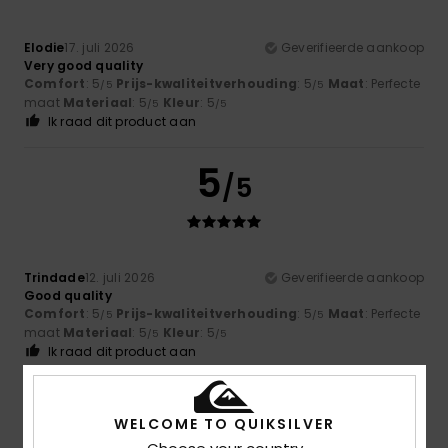
Elodie
17. juli 2026
Geverifieerde aankoop
Very good quality
Comfort
: 5
Prijs-kwaliteitverhouding
: 5
Maat
: Perfecte
/5
/5
maat
Materiaal
: 5
Kleur
: 5
/5
/5
Ik raad dit product aan
5
/5
Trindade
12. juli 2026
Geverifieerde aankoop
Good quality
Comfort
: 5
Prijs-kwaliteitverhouding
: 5
Maat
: Perfecte
/5
/5
maat
Materiaal
: 5
Kleur
: 5
/5
/5
Ik raad dit product aan
5
/5
WELCOME TO QUIKSILVER