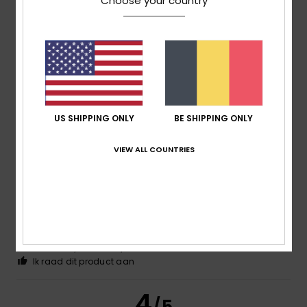
Choose your country
Ainhoa
9. juli 2026
Geverifieerde aankoop
very nice
Comfort
: 5
Prijs-kwaliteitverhouding
: 5
Maat
: Te groot
/5
/5
Materiaal
: 5
Kleur
: 5
/5
/5
Ik raad dit product aan
US SHIPPING ONLY
BE SHIPPING ONLY
5
/5
VIEW ALL COUNTRIES
Paula Leandra Ribeiro
8. juli 2026
Geverifieerde aankoop
It’s just as sweet as in the picture; I didn’t think it was
carded
Comfort
: 5
Prijs-kwaliteitverhouding
: 5
Maat
: Te groot
/5
/5
Materiaal
: 5
Kleur
: 5
/5
/5
Ik raad dit product aan
4
/5