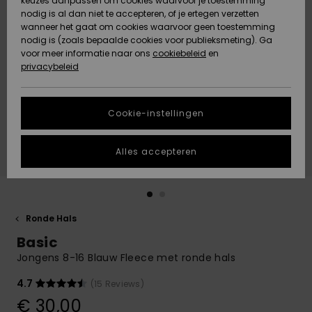
keuzes aanpassen om cookies waarvoor je toestemming
Snow
Sneeuw
nodig is al dan niet te accepteren, of je ertegen verzetten
Gemeenschap
Gegevensbescherming
wanneer het gaat om cookies waarvoor geen toestemming
Regio- En
nodig is (zoals bepaalde cookies voor publieksmeting). Ga
Taalinstellingen
voor meer informatie naar ons
Nieuw
Nieuw
cookiebeleid
en
Maattabel
Toegekomen
Toegekomen
privacybeleid
HELP &
CONTACT
Start een
Cookie-instellingen
Highlights
Highlights
gesprek om het
snelste
DUURZAAMHEID
antwoord op je
Alles accepteren
vraag te
STORE LOCATOR
krijgen.
Gesprek
starten
CADEAUKAART
Ronde Hals
Vind
Basic
VERLANGLIJST
antwoorden op
de meest
Jongens 8-16 Blauw Fleece met ronde hals
gestelde
vragen en ons
4.7
(15 Reviews)
contactformulier.
€ 30,00