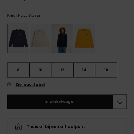
FAQ
bekijken
Navy Blazer
Kleur
8
10
12
14
16
Zie maattabel
In winkelwagen
Thuis of bij een afhaalpunt