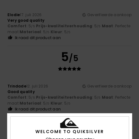
Elodie
17. juli 2026
Geverifieerde aankoop
Very good quality
Comfort
: 5
Prijs-kwaliteitverhouding
: 5
Maat
: Perfecte
/5
/5
maat
Materiaal
: 5
Kleur
: 5
/5
/5
Ik raad dit product aan
5
/5
Trindade
12. juli 2026
Geverifieerde aankoop
Good quality
Comfort
: 5
Prijs-kwaliteitverhouding
: 5
Maat
: Perfecte
/5
/5
maat
Materiaal
: 5
Kleur
: 5
/5
/5
Ik raad dit product aan
5
/5
WELCOME TO QUIKSILVER