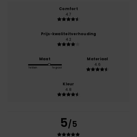
Comfort
4.7
Prijs-kwaliteitverhouding
4.2
Maat
Materiaal
4.6
Te klein
Te groot
Kleur
4.8
5
/5