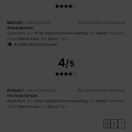
MALLEN
21. februari 2026
Geverifieerde aankoop
Good quality
Comfort
: 4
Prijs-kwaliteitverhouding
: 4
Maat
: Perfecte
/5
/5
maat
Materiaal
: 4
Kleur
: 4
/5
/5
Ik raad dit product aan
4
/5
Atilano
13. december 2025
Geverifieerde aankoop
Fits true to size
Comfort
: 4
Prijs-kwaliteitverhouding
: 3
Maat
: Perfecte
/5
/5
maat
Materiaal
: 3
Kleur
: 5
/5
/5
1
2
>