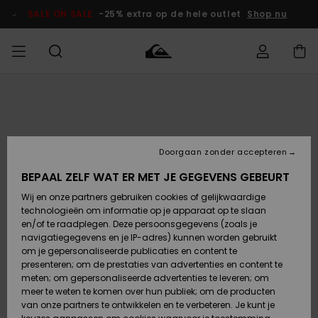
Ga
naar
SALE ON SALE
-25% extra op de hele outlet
Shop nu
Productinformatie
français
Toegang tot
HEREN
Kleding
Kleding
Shop
Heren Surf
Heren Snow
HEREN
mijn bestelling
Shop
Shop
OUTLET
Nederlands
JONGENS
Levering
Accessoires
Accessoires
Nieuw
Doorgaan zonder accepteren
Toegekomen
Kinderen
Kinderen
Outlet
DAMES
Surf Shop
Snow Shop
Kinderen
BEPAAL ZELF WAT ER MET JE GEGEVENS GEBEURT
Retouren
Wij en onze partners gebruiken cookies of gelijkwaardige
Schoenen &
Schoenen &
technologieën om informatie op je apparaat op te slaan
Slippers
Slippers
Highlights
SURF
Betaling
Highlights
Dames
VROUW
en/of te raadplegen. Deze persoonsgegevens (zoals je
Snow Shop
OUTLET
navigatiegegevens en je IP-adres) kunnen worden gebruikt
SNOW
om je gepersonaliseerde publicaties en content te
Giftcard
Surf /
Surf /
Snow
presenteren; om de prestaties van advertenties en content te
Water
Water
Community
meten; om gepersonaliseerde advertenties te leveren; om
Highlights
SALE ON
meer te weten te komen over hun publiek; om de producten
Quiksilver
SALE
van onze partners te ontwikkelen en te verbeteren. Je kunt je
Freedom