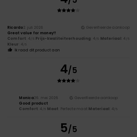
Ricardo
2. juli 2026
Geverifieerde aankoop
Great value for money!!
Comfort
: 4
Prijs-kwaliteitverhouding
: 4
Materiaal
: 4
/5
/5
/5
Kleur
: 4
/5
Ik raad dit product aan
4
/5
Monica
26. mei 2026
Geverifieerde aankoop
Good product
Comfort
: 4
Maat
: Perfecte maat
Materiaal
: 4
/5
/5
5
/5