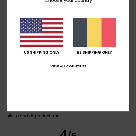
Choose your country
Ainhoa
9. juli 2026
Geverifieerde aankoop
very nice
Comfort
: 5
Prijs-kwaliteitverhouding
: 5
Maat
: Te groot
/5
/5
Materiaal
: 5
Kleur
: 5
/5
/5
Ik raad dit product aan
US SHIPPING ONLY
BE SHIPPING ONLY
5
/5
VIEW ALL COUNTRIES
Paula Leandra Ribeiro
8. juli 2026
Geverifieerde aankoop
It’s just as sweet as in the picture; I didn’t think it was
carded
Comfort
: 5
Prijs-kwaliteitverhouding
: 5
Maat
: Te groot
/5
/5
Materiaal
: 5
Kleur
: 5
/5
/5
Ik raad dit product aan
4
/5