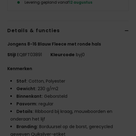
Levering gepland vanaf
12 augustus
Details & functies
Jongens 8-16 Blauw Fleece met ronde hals
Stijl
EQBFT03891
Kleurcode
byj0
Kenmerken
Stof:
Cotton, Polyester
Gewicht:
230 g/m2
Binnenkant:
Geborsteld
Pasvorm:
regular
Details:
Ribboord bij kraag, mouwboorden en
onderaan het lijf
Branding:
Borduursel op de borst, gerecycled
geweven Quiksilver-etiket