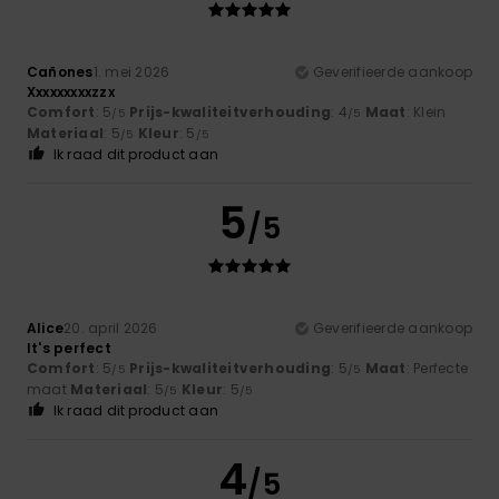
Cañones
1. mei 2026
Geverifieerde aankoop
Xxxxxxxxxzzx
Comfort
: 5
Prijs-kwaliteitverhouding
: 4
Maat
: Klein
/5
/5
Materiaal
: 5
Kleur
: 5
/5
/5
Ik raad dit product aan
5
/5
Alice
20. april 2026
Geverifieerde aankoop
It's perfect
Comfort
: 5
Prijs-kwaliteitverhouding
: 5
Maat
: Perfecte
/5
/5
maat
Materiaal
: 5
Kleur
: 5
/5
/5
Ik raad dit product aan
4
/5