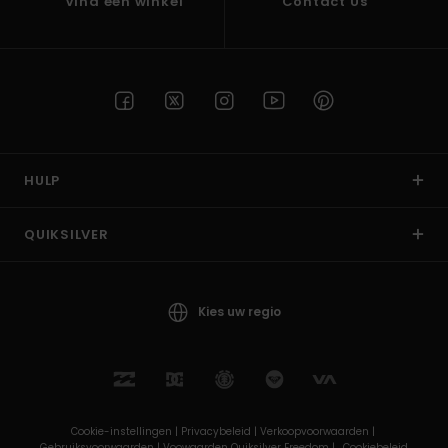
Vind een winkel
Contact Us
HULP
QUIKSILVER
Kies uw regio
Cookie-instellingen |
Privacybeleid |
Verkoopvoorwaarden |
Gebruiksvoorwaarden |
Voowaarden Quiksilver Freedom |
Cookiebeleid