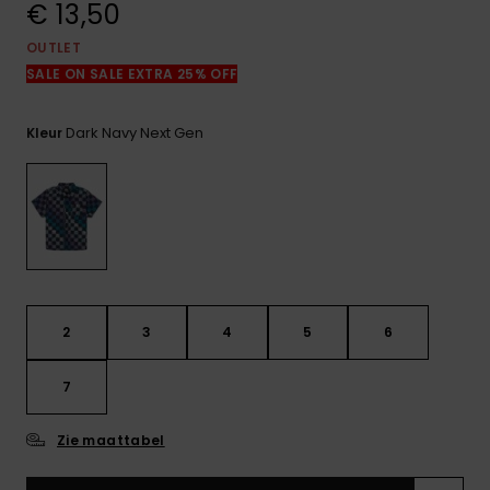
€ 13,50
FAQ
bekijken
OUTLET
SALE ON SALE EXTRA 25% OFF
Dark Navy Next Gen
Kleur
2
3
4
5
6
7
Zie maattabel