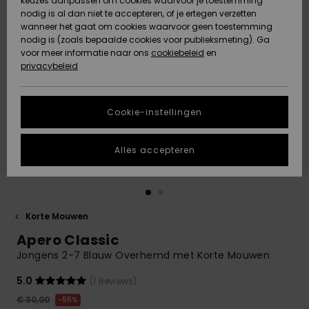
keuzes aanpassen om cookies waarvoor je toestemming
Snow
Sneeuw
nodig is al dan niet te accepteren, of je ertegen verzetten
Gemeenschap
Gegevensbescherming
wanneer het gaat om cookies waarvoor geen toestemming
Regio- En
nodig is (zoals bepaalde cookies voor publieksmeting). Ga
Taalinstellingen
voor meer informatie naar ons
Nieuw
Nieuw
cookiebeleid
en
Maattabel
Toegekomen
Toegekomen
privacybeleid
HELP &
CONTACT
Start een
Cookie-instellingen
Highlights
Highlights
gesprek om het
snelste
DUURZAAMHEID
antwoord op je
Alles accepteren
vraag te
STORE LOCATOR
krijgen.
Gesprek
starten
CADEAUKAART
Korte Mouwen
Vind
Apero Classic
VERLANGLIJST
antwoorden op
de meest
Jongens 2-7 Blauw Overhemd met Korte Mouwen
gestelde
vragen en ons
5.0
(1 Reviews)
contactformulier.
€ 30,00
55%