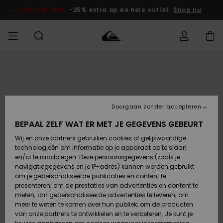
Ga
naar
SALE ON SALE
-25% extra op de hele outlet
Shop nu
Productinformatie
français
Toegang tot
HEREN
Kleding
Kleding
Shop
Heren Surf
Heren Snow
HEREN
mijn bestelling
Shop
Shop
OUTLET
Nederlands
JONGENS
Levering
Accessoires
Accessoires
Nieuw
Doorgaan zonder accepteren
Toegekomen
Kinderen
Kinderen
Outlet
DAMES
Surf Shop
Snow Shop
Kinderen
BEPAAL ZELF WAT ER MET JE GEGEVENS GEBEURT
Retouren
Wij en onze partners gebruiken cookies of gelijkwaardige
Schoenen &
Schoenen &
technologieën om informatie op je apparaat op te slaan
Slippers
Slippers
Highlights
SURF
Betaling
Highlights
Dames
VROUW
en/of te raadplegen. Deze persoonsgegevens (zoals je
Snow Shop
OUTLET
navigatiegegevens en je IP-adres) kunnen worden gebruikt
SNOW
om je gepersonaliseerde publicaties en content te
Giftcard
Surf /
Surf /
Snow
presenteren; om de prestaties van advertenties en content te
Water
Water
Community
meten; om gepersonaliseerde advertenties te leveren; om
Highlights
SALE ON
meer te weten te komen over hun publiek; om de producten
Quiksilver
SALE
van onze partners te ontwikkelen en te verbeteren. Je kunt je
Freedom