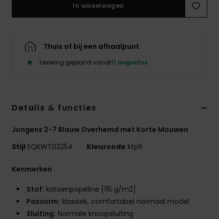
In winkelwagen
Thuis of bij een afhaalpunt
Levering gepland vanaf
11 augustus
Details & functies
Jongens 2-7 Blauw Overhemd met Korte Mouwen
Stijl
EQKWT03254
Kleurcode
ktp6
Kenmerken
Stof:
katoenpopeline [115 g/m2]
Pasvorm:
klassiek, comfortabel normaal model
Sluiting:
Normale knoopsluiting