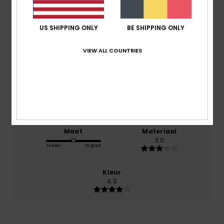
gebaseerd op
1 geverifieerde beoordelingen
sinds
juli 2026
100% van onze klanten bevelen dit product aan
US SHIPPING ONLY
BE SHIPPING ONLY
Comfort
VIEW ALL COUNTRIES
4.0
Prijs-kwaliteitverhouding
3.0
Maat
Materiaal
3.0
Te klein
Te groot
Kleur
4.0