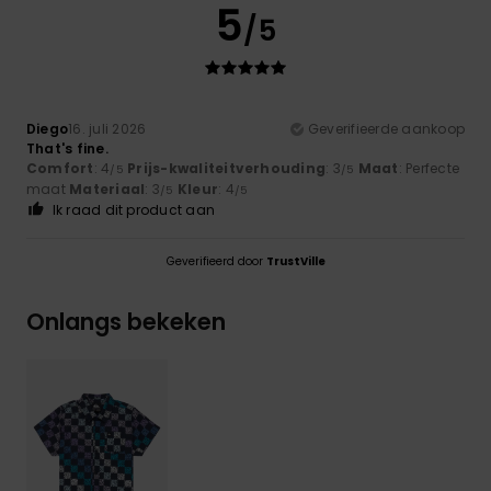
5
/5
Diego
16. juli 2026
Geverifieerde aankoop
That's fine.
Comfort
: 4
Prijs-kwaliteitverhouding
: 3
Maat
: Perfecte
/5
/5
maat
Materiaal
: 3
Kleur
: 4
/5
/5
Ik raad dit product aan
Geverifieerd door
TrustVille
Onlangs bekeken