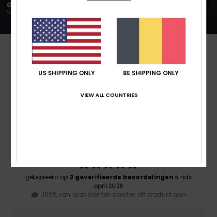
US SHIPPING ONLY
BE SHIPPING ONLY
Reviews van klanten
VIEW ALL COUNTRIES
Gemiddelde score
5.0
/5
gebaseerd op
2 geverifieerde beoordelingen
sinds
april 2026
100% van onze klanten bevelen dit product aan