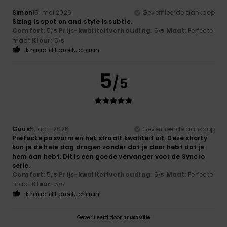
Simon
15. mei 2026
Geverifieerde aankoop
Sizing is spot on and style is subtle.
Comfort
: 5
Prijs-kwaliteitverhouding
: 5
Maat
: Perfecte
/5
/5
maat
Kleur
: 5
/5
Ik raad dit product aan
5
/5
Guus
5. april 2026
Geverifieerde aankoop
Prefecte pasvorm en het straalt kwaliteit uit. Deze shorty
kun je de hele dag dragen zonder dat je door hebt dat je
hem aan hebt. Dit is een goede vervanger voor de Syncro
serie.
Comfort
: 5
Prijs-kwaliteitverhouding
: 5
Maat
: Perfecte
/5
/5
maat
Kleur
: 5
/5
Ik raad dit product aan
Geverifieerd door
TrustVille