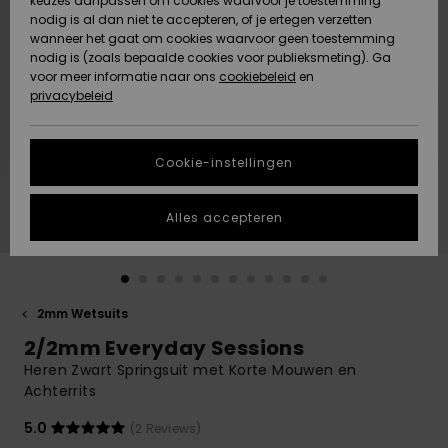
keuzes aanpassen om cookies waarvoor je toestemming
Snow
Sneeuw
nodig is al dan niet te accepteren, of je ertegen verzetten
Gemeenschap
Gegevensbescherming
wanneer het gaat om cookies waarvoor geen toestemming
Regio- En
nodig is (zoals bepaalde cookies voor publieksmeting). Ga
Taalinstellingen
voor meer informatie naar ons
Nieuw
Nieuw
cookiebeleid
en
Maattabel
Toegekomen
Toegekomen
privacybeleid
HELP &
CONTACT
Start een
Cookie-instellingen
Highlights
Highlights
gesprek om het
snelste
DUURZAAMHEID
antwoord op je
Alles accepteren
vraag te
STORE LOCATOR
krijgen.
Gesprek
starten
CADEAUKAART
2mm Wetsuits
Vind
2/2mm Everyday Sessions
VERLANGLIJST
antwoorden op
de meest
Heren Zwart Springsuit met Korte Mouwen en
gestelde
Achterrits
vragen en ons
contactformulier.
5.0
(2 Reviews)