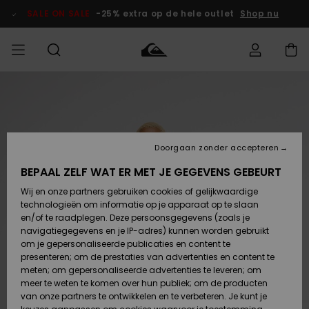
Ga
naar
SALE ON SALE
-25% extra op de hele outlet
Shop nu
Productinformatie
français
Toegang tot
HEREN
Kleding
Kleding
Shop
Heren Surf
Heren Snow
HEREN
mijn bestelling
Shop
Shop
OUTLET
Nederlands
JONGENS
Levering
Accessoires
Accessoires
Nieuw
Doorgaan zonder accepteren
Toegekomen
Kinderen
Kinderen
Outlet
DAMES
Surf Shop
Snow Shop
Kinderen
BEPAAL ZELF WAT ER MET JE GEGEVENS GEBEURT
Retouren
Wij en onze partners gebruiken cookies of gelijkwaardige
Schoenen &
Schoenen &
technologieën om informatie op je apparaat op te slaan
Slippers
Slippers
Highlights
SURF
Betaling
Highlights
Dames
VROUW
en/of te raadplegen. Deze persoonsgegevens (zoals je
Snow Shop
OUTLET
navigatiegegevens en je IP-adres) kunnen worden gebruikt
SNOW
om je gepersonaliseerde publicaties en content te
Giftcard
Surf /
Surf /
Snow
presenteren; om de prestaties van advertenties en content te
Water
Water
Community
meten; om gepersonaliseerde advertenties te leveren; om
Highlights
SALE ON
meer te weten te komen over hun publiek; om de producten
Quiksilver
SALE
van onze partners te ontwikkelen en te verbeteren. Je kunt je
Freedom