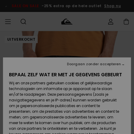
Ga
naar
SALE ON SALE
-25% extra op de hele outlet
Shop nu
Productinformatie
UITVERKOCHT
français
Toegang tot
HEREN
Kleding
Kleding
Shop
Heren Surf
Heren Snow
HEREN
mijn bestelling
Shop
Shop
OUTLET
Nederlands
JONGENS
Levering
Accessoires
Accessoires
Nieuw
Doorgaan zonder accepteren
Toegekomen
Kinderen
Kinderen
Outlet
DAMES
Surf Shop
Snow Shop
Kinderen
BEPAAL ZELF WAT ER MET JE GEGEVENS GEBEURT
Retouren
Wij en onze partners gebruiken cookies of gelijkwaardige
Schoenen &
Schoenen &
technologieën om informatie op je apparaat op te slaan
Slippers
Slippers
Highlights
SURF
Betaling
Highlights
Dames
VROUW
en/of te raadplegen. Deze persoonsgegevens (zoals je
Snow Shop
OUTLET
navigatiegegevens en je IP-adres) kunnen worden gebruikt
SNOW
om je gepersonaliseerde publicaties en content te
Giftcard
Surf /
Surf /
Snow
presenteren; om de prestaties van advertenties en content te
Water
Water
Community
meten; om gepersonaliseerde advertenties te leveren; om
Highlights
SALE ON
meer te weten te komen over hun publiek; om de producten
Quiksilver
SALE
van onze partners te ontwikkelen en te verbeteren. Je kunt je
Freedom