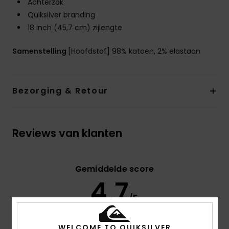
Achterzak
Quiksilver branding
18 inch (45,7 cm) zijlengte
Samenstelling
[Hoofdstof] 98% katoen, 2% elastaan
Bezorging & Retour
Reviews van klanten
Gemiddelde score
4.7
/5
WELCOME TO QUIKSILVER