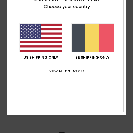
gebaseerd op
3 geverifieerde beoordelingen
sinds
september 2025
Choose your country
100% van onze klanten bevelen dit product aan
Comfort
4.7
Prijs-kwaliteitverhouding
4.3
US SHIPPING ONLY
BE SHIPPING ONLY
VIEW ALL COUNTRIES
Maat
Materiaal
4.3
Te klein
Te groot
Kleur
4.5