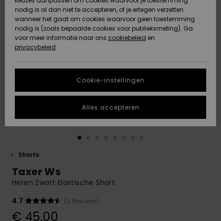
keuzes aanpassen om cookies waarvoor je toestemming
Snow
Sneeuw
nodig is al dan niet te accepteren, of je ertegen verzetten
Gemeenschap
Gegevensbescherming
wanneer het gaat om cookies waarvoor geen toestemming
Regio- En
nodig is (zoals bepaalde cookies voor publieksmeting). Ga
Taalinstellingen
voor meer informatie naar ons
Nieuw
Nieuw
cookiebeleid
en
Maattabel
Toegekomen
Toegekomen
privacybeleid
HELP &
CONTACT
Start een
Cookie-instellingen
Highlights
Highlights
gesprek om het
snelste
DUURZAAMHEID
antwoord op je
Alles accepteren
vraag te
STORE LOCATOR
krijgen.
Gesprek
starten
CADEAUKAART
Shorts
Vind
Taxer Ws
VERLANGLIJST
antwoorden op
de meest
Heren Zwart Elastische Short
gestelde
vragen en ons
4.7
(3 Reviews)
contactformulier.
€ 45,00