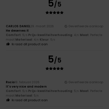
5
/5
CARLOS DANIEL
29. maart 2026
Geverifieerde aankoop
He deserves it
Comfort
: 5
Prijs-kwaliteitverhouding
: 4
Maat
: Perfecte
/5
/5
maat
Materiaal
: 4
Kleur
: 5
/5
/5
Ik raad dit product aan
5
/5
Rocio
18. februari 2026
Geverifieerde aankoop
It's very nice and modern
Comfort
: 5
Prijs-kwaliteitverhouding
: 5
Maat
: Perfecte
/5
/5
maat
Materiaal
: 5
/5
Ik raad dit product aan