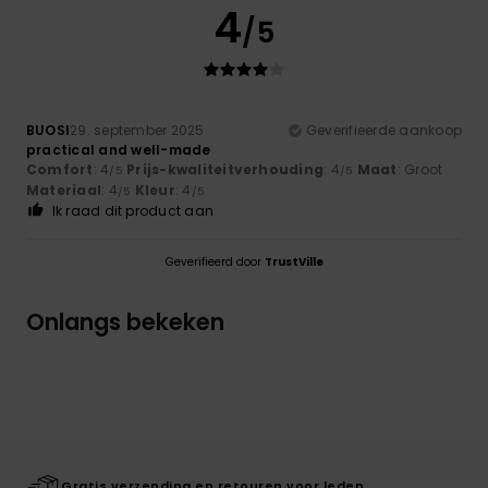
4
/5
BUOSI
29. september 2025
Geverifieerde aankoop
practical and well-made
Comfort
: 4
Prijs-kwaliteitverhouding
: 4
Maat
: Groot
/5
/5
Materiaal
: 4
Kleur
: 4
/5
/5
Ik raad dit product aan
Geverifieerd door
TrustVille
Onlangs bekeken
Gratis verzending en retouren voor leden