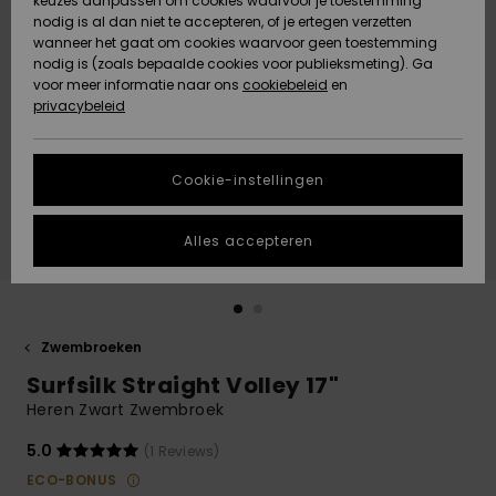
keuzes aanpassen om cookies waarvoor je toestemming
Snow
Sneeuw
nodig is al dan niet te accepteren, of je ertegen verzetten
Gemeenschap
Gegevensbescherming
wanneer het gaat om cookies waarvoor geen toestemming
Regio- En
nodig is (zoals bepaalde cookies voor publieksmeting). Ga
Taalinstellingen
voor meer informatie naar ons
Nieuw
Nieuw
cookiebeleid
en
Maattabel
Toegekomen
Toegekomen
privacybeleid
HELP &
CONTACT
Start een
Cookie-instellingen
Highlights
Highlights
gesprek om het
snelste
DUURZAAMHEID
antwoord op je
Alles accepteren
vraag te
STORE LOCATOR
krijgen.
Gesprek
starten
CADEAUKAART
Zwembroeken
Vind
Surfsilk Straight Volley 17"
VERLANGLIJST
antwoorden op
de meest
Heren Zwart Zwembroek
gestelde
vragen en ons
5.0
(1 Reviews)
contactformulier.
ECO-BONUS