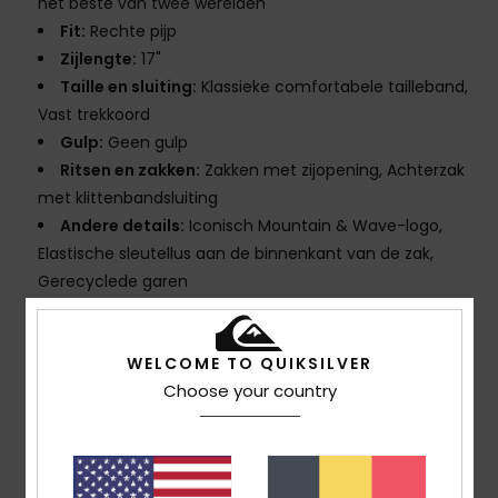
het beste van twee werelden
Fit:
Rechte pijp
Zijlengte:
17"
Taille en sluiting:
Klassieke comfortabele tailleband,
Vast trekkoord
Gulp:
Geen gulp
Ritsen en zakken:
Zakken met zijopening, Achterzak
met klittenbandsluiting
Andere details:
Iconisch Mountain & Wave-logo,
Elastische sleutellus aan de binnenkant van de zak,
Gerecyclede garen
Samenstelling
[Hoofdstof] 92% gerecycled polyester,
8% elastaan
WELCOME TO QUIKSILVER
Choose your country
Bezorging & Retour