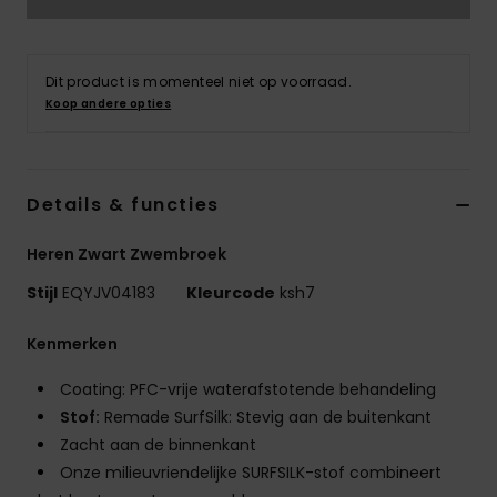
Dit product is momenteel niet op voorraad.
Koop andere opties
Details & functies
Heren Zwart Zwembroek
Stijl
EQYJV04183
Kleurcode
ksh7
Kenmerken
Coating: PFC-vrije waterafstotende behandeling
Stof:
Remade SurfSilk: Stevig aan de buitenkant
Zacht aan de binnenkant
Onze milieuvriendelijke SURFSILK-stof combineert