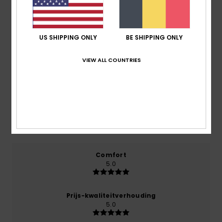
Reviews van klanten
US SHIPPING ONLY
BE SHIPPING ONLY
Gemiddelde score
VIEW ALL COUNTRIES
5.0
/5
gebaseerd op
1 geverifieerde beoordelingen
sinds
februari 2026
100% van onze klanten bevelen dit product aan
Comfort
5.0
Prijs-kwaliteitverhouding
5.0