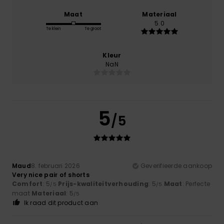
Maat
Materiaal
5.0
Te klein
Te groot
Kleur
NaN
5
/5
Maud
8. februari 2026
Geverifieerde aankoop
Very nice pair of shorts
Comfort
: 5
Prijs-kwaliteitverhouding
: 5
Maat
: Perfecte
/5
/5
maat
Materiaal
: 5
/5
Ik raad dit product aan