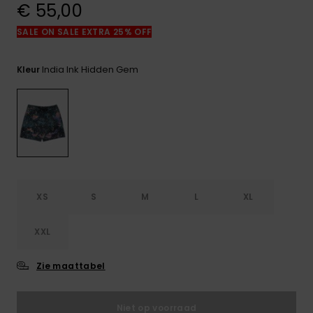
€ 55,00
FAQ
bekijken
SALE ON SALE EXTRA 25% OFF
India Ink Hidden Gem
Kleur
XS
S
M
L
XL
XXL
Zie maattabel
Niet op voorraad