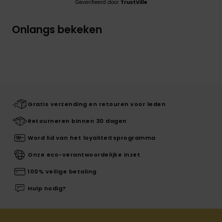
Geverifieerd door
TrustVille
Onlangs bekeken
Gratis verzending en retouren voor leden
Retourneren binnen 30 dagen
Word lid van het loyaliteitsprogramma
Onze eco-verantwoordelijke inzet
100% veilige betaling
Hulp nodig?