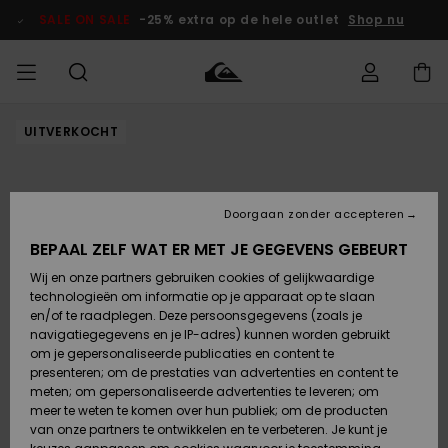
Ga
naar
SALE ON SALE
-25% extra op de hele outlet
Shop nu
Productinformatie
UITVERKOCHT
français
Toegang tot
HEREN
Kleding
Kleding
Shop
Heren Surf
Heren Snow
HEREN
mijn bestelling
Shop
Shop
OUTLET
Nederlands
JONGENS
Levering
Accessoires
Accessoires
Nieuw
Doorgaan zonder accepteren
Toegekomen
Kinderen
Kinderen
Outlet
DAMES
Surf Shop
Snow Shop
Kinderen
BEPAAL ZELF WAT ER MET JE GEGEVENS GEBEURT
Retouren
Wij en onze partners gebruiken cookies of gelijkwaardige
Schoenen &
Schoenen &
technologieën om informatie op je apparaat op te slaan
Slippers
Slippers
Highlights
SURF
Betaling
Highlights
Dames
VROUW
en/of te raadplegen. Deze persoonsgegevens (zoals je
Snow Shop
OUTLET
navigatiegegevens en je IP-adres) kunnen worden gebruikt
SNOW
om je gepersonaliseerde publicaties en content te
Giftcard
Surf /
Surf /
Snow
presenteren; om de prestaties van advertenties en content te
Water
Water
Community
meten; om gepersonaliseerde advertenties te leveren; om
Highlights
SALE ON
meer te weten te komen over hun publiek; om de producten
Quiksilver
SALE
van onze partners te ontwikkelen en te verbeteren. Je kunt je
Freedom