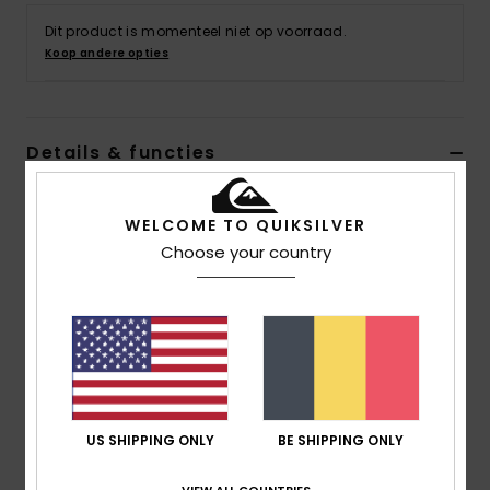
Dit product is momenteel niet op voorraad.
Koop andere opties
Details & functies
Heren Blauw Overhemd met Lange Mouw
WELCOME TO QUIKSILVER
Stijl
EQYWT04055
Kleurcode
bmq0
Choose your country
Kenmerken
stof:
katoenen corduroy
Pasvorm:
klassiek, comfortabel normaal model
Sluiting/halslijn:
knoopsluiting
Borstzak
US SHIPPING ONLY
BE SHIPPING ONLY
wassing:
stof met intense wassing met verzachter
Mouwboorden met knoopsluiting
VIEW ALL COUNTRIES