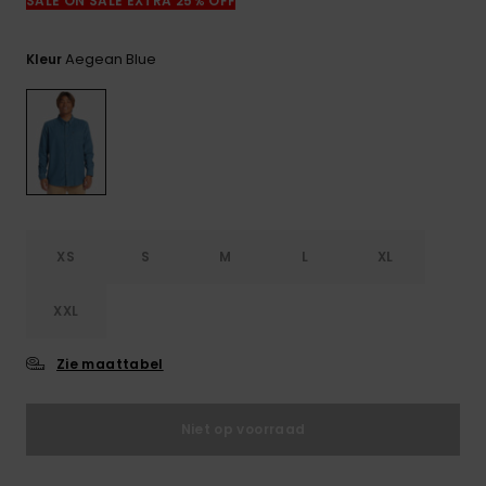
SALE ON SALE EXTRA 25% OFF
FAQ
bekijken
Aegean Blue
Kleur
XS
S
M
L
XL
XXL
Zie maattabel
Niet op voorraad