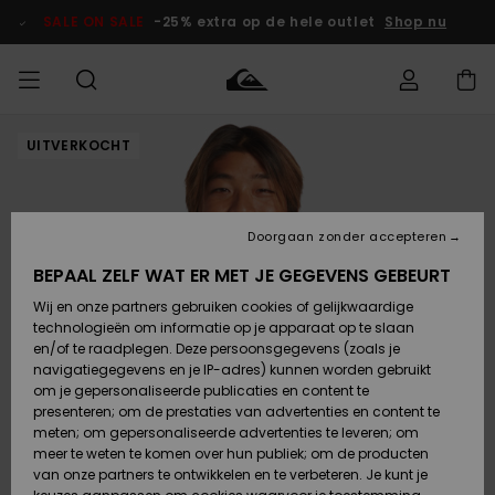
Ga
naar
SALE ON SALE
-25% extra op de hele outlet
Shop nu
Productinformatie
UITVERKOCHT
français
Toegang tot
HEREN
Kleding
Kleding
Shop
Heren Surf
Heren Snow
HEREN
mijn bestelling
Shop
Shop
OUTLET
Nederlands
JONGENS
Levering
Accessoires
Accessoires
Nieuw
Doorgaan zonder accepteren
Toegekomen
Kinderen
Kinderen
Outlet
DAMES
Surf Shop
Snow Shop
Kinderen
BEPAAL ZELF WAT ER MET JE GEGEVENS GEBEURT
Retouren
Wij en onze partners gebruiken cookies of gelijkwaardige
Schoenen &
Schoenen &
technologieën om informatie op je apparaat op te slaan
Slippers
Slippers
Highlights
SURF
Betaling
Highlights
Dames
VROUW
en/of te raadplegen. Deze persoonsgegevens (zoals je
Snow Shop
OUTLET
navigatiegegevens en je IP-adres) kunnen worden gebruikt
SNOW
om je gepersonaliseerde publicaties en content te
Giftcard
Surf /
Surf /
Snow
presenteren; om de prestaties van advertenties en content te
Water
Water
Community
meten; om gepersonaliseerde advertenties te leveren; om
Highlights
SALE ON
meer te weten te komen over hun publiek; om de producten
Quiksilver
SALE
van onze partners te ontwikkelen en te verbeteren. Je kunt je
Freedom