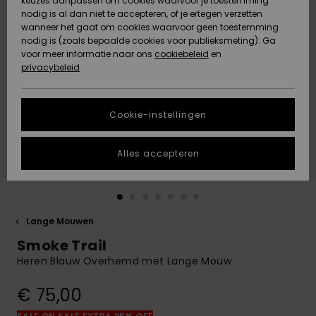
keuzes aanpassen om cookies waarvoor je toestemming
Snow
Sneeuw
nodig is al dan niet te accepteren, of je ertegen verzetten
Gemeenschap
Gegevensbescherming
wanneer het gaat om cookies waarvoor geen toestemming
Regio- En
nodig is (zoals bepaalde cookies voor publieksmeting). Ga
Taalinstellingen
voor meer informatie naar ons
Nieuw
Nieuw
cookiebeleid
en
Maattabel
Toegekomen
Toegekomen
privacybeleid
HELP &
CONTACT
Start een
Cookie-instellingen
Highlights
Highlights
gesprek om het
snelste
DUURZAAMHEID
antwoord op je
Alles accepteren
vraag te
STORE LOCATOR
krijgen.
Gesprek
starten
CADEAUKAART
Lange Mouwen
Vind
Smoke Trail
VERLANGLIJST
antwoorden op
de meest
Heren Blauw Overhemd met Lange Mouw
gestelde
vragen en ons
€ 75,00
contactformulier.