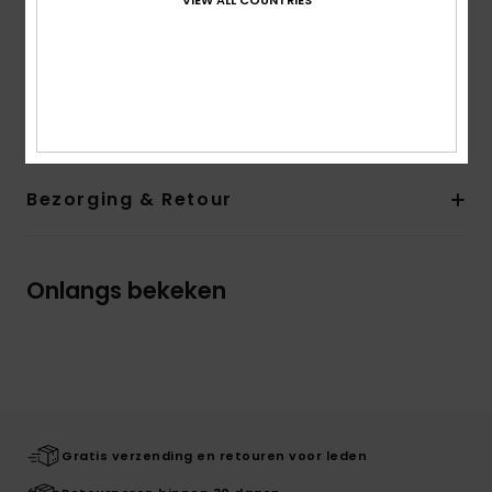
Afgeronde zoom
Het model op de foto is 175cm/68" lang en draagt
maat M
Samenstelling
[Hoofdmateriaal] 100% katoen
Bezorging & Retour
Onlangs bekeken
Gratis verzending en retouren voor leden