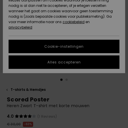
keuzes aanpassen om cookies waarvoor je toestemming
Snow
Sneeuw
nodig is al dan niet te accepteren, of je ertegen verzetten
Gemeenschap
Gegevensbescherming
wanneer het gaat om cookies waarvoor geen toestemming
Regio- En
nodig is (zoals bepaalde cookies voor publieksmeting). Ga
Taalinstellingen
voor meer informatie naar ons
Nieuw
Nieuw
cookiebeleid
en
Maattabel
Toegekomen
Toegekomen
privacybeleid
HELP &
CONTACT
Start een
Cookie-instellingen
Highlights
Highlights
gesprek om het
snelste
DUURZAAMHEID
antwoord op je
Alles accepteren
vraag te
STORE LOCATOR
krijgen.
Gesprek
starten
CADEAUKAART
T-shirts & Hemdjes
Vind
Scored Poster
VERLANGLIJST
antwoorden op
de meest
Heren Zwart T-shirt met korte mouwen
gestelde
vragen en ons
4.0
(1 Reviews)
contactformulier.
€ 30,00
63%