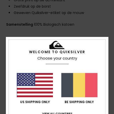
Grote print op de achterkant
Zeefdruk op de borst
Geweven Quiksilver-etiket op de mouw
Samenstelling
100% Biologisch katoen
Bezorging & Retour
WELCOME TO QUIKSILVER
Choose your country
Reviews van klanten
Gemiddelde score
4.0
/5
US SHIPPING ONLY
BE SHIPPING ONLY
gebaseerd op
1 geverifieerde beoordelingen
sinds
VIEW ALL COUNTRIES