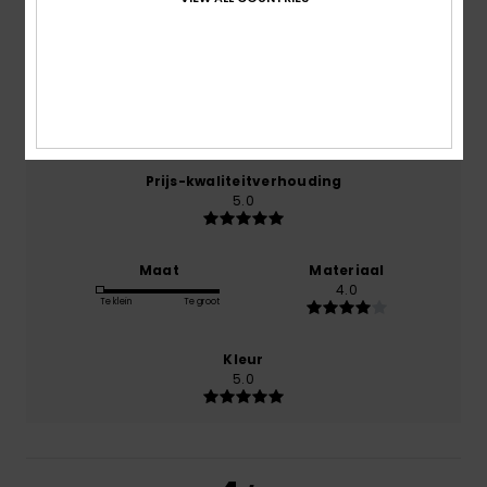
juni 2026
0% van onze klanten bevelen dit product aan
Comfort
5.0
Prijs-kwaliteitverhouding
5.0
Maat
Materiaal
4.0
Te klein
Te groot
Kleur
5.0