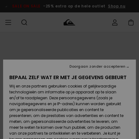
Ga
naar
SALE ON SALE
-25% extra op de hele outlet
Shop nu
Productinformatie
français
Toegang tot
HEREN
Kleding
Kleding
Shop
Heren Surf
Heren Snow
HEREN
mijn bestelling
Shop
Shop
OUTLET
Nederlands
JONGENS
Levering
Accessoires
Accessoires
Nieuw
Doorgaan zonder accepteren
Toegekomen
Kinderen
Kinderen
Outlet
DAMES
Surf Shop
Snow Shop
Kinderen
BEPAAL ZELF WAT ER MET JE GEGEVENS GEBEURT
Retouren
Wij en onze partners gebruiken cookies of gelijkwaardige
Schoenen &
Schoenen &
technologieën om informatie op je apparaat op te slaan
Slippers
Slippers
Highlights
SURF
Betaling
Highlights
Dames
VROUW
en/of te raadplegen. Deze persoonsgegevens (zoals je
Snow Shop
OUTLET
navigatiegegevens en je IP-adres) kunnen worden gebruikt
SNOW
om je gepersonaliseerde publicaties en content te
Giftcard
Surf /
Surf /
Snow
presenteren; om de prestaties van advertenties en content te
Water
Water
Community
meten; om gepersonaliseerde advertenties te leveren; om
Highlights
SALE ON
meer te weten te komen over hun publiek; om de producten
Quiksilver
SALE
van onze partners te ontwikkelen en te verbeteren. Je kunt je
Freedom