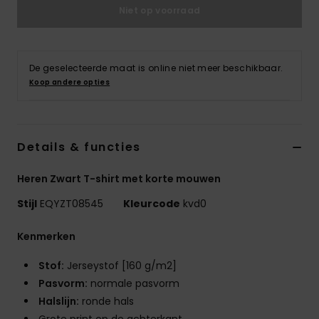
Niet op voorraad
De geselecteerde maat is online niet meer beschikbaar.
Koop andere opties
Details & functies
Heren Zwart T-shirt met korte mouwen
Stijl
EQYZT08545
Kleurcode
kvd0
Kenmerken
Stof:
Jerseystof [160 g/m2]
Pasvorm:
normale pasvorm
Halslijn:
ronde hals