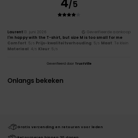
4
/5
Laurent
13. juni 2026
Geverifieerde aankoop
I'm happy with the T-shirt, but size M is too small for me
Comfort
: 5
Prijs-kwaliteitverhouding
: 5
Maat
: Te klein
/5
/5
Materiaal
: 4
Kleur
: 5
/5
/5
Geverifieerd door
TrustVille
Onlangs bekeken
Gratis verzending en retouren voor leden
Retourneren binnen 30 dagen