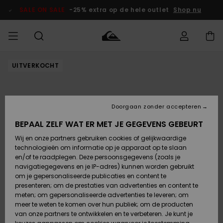
Ga
naar
SALE ON SALE
-25% extra op de hele outlet
Shop nu
Productinformatie
UITVERKOCHT
français
Toegang tot
HEREN
Kleding
Kleding
Shop
Heren Surf
Heren Snow
HEREN
mijn bestelling
Shop
Shop
OUTLET
Nederlands
JONGENS
Levering
Accessoires
Accessoires
Nieuw
Doorgaan zonder accepteren
Toegekomen
Kinderen
Kinderen
Outlet
DAMES
Surf Shop
Snow Shop
Kinderen
BEPAAL ZELF WAT ER MET JE GEGEVENS GEBEURT
Retouren
Wij en onze partners gebruiken cookies of gelijkwaardige
Schoenen &
Schoenen &
technologieën om informatie op je apparaat op te slaan
Slippers
Slippers
Highlights
SURF
Betaling
Highlights
Dames
VROUW
en/of te raadplegen. Deze persoonsgegevens (zoals je
Snow Shop
OUTLET
navigatiegegevens en je IP-adres) kunnen worden gebruikt
SNOW
om je gepersonaliseerde publicaties en content te
Giftcard
Surf /
Surf /
Snow
presenteren; om de prestaties van advertenties en content te
Water
Water
Community
meten; om gepersonaliseerde advertenties te leveren; om
Highlights
SALE ON
meer te weten te komen over hun publiek; om de producten
Quiksilver
SALE
van onze partners te ontwikkelen en te verbeteren. Je kunt je
Freedom