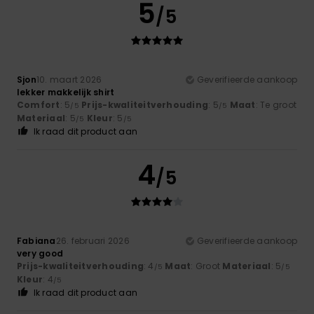
5
/5
Sjon
10. maart 2026
Geverifieerde aankoop
lekker makkelijk shirt
Comfort
: 5
Prijs-kwaliteitverhouding
: 5
Maat
: Te groot
/5
/5
Materiaal
: 5
Kleur
: 5
/5
/5
Ik raad dit product aan
4
/5
Fabiana
26. februari 2026
Geverifieerde aankoop
very good
Prijs-kwaliteitverhouding
: 4
Maat
: Groot
Materiaal
: 5
/5
/5
Kleur
: 4
/5
Ik raad dit product aan