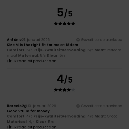
5
/5
António
21. januari 2026
Geverifieerde aankoop
Size M is the right fit for me at 184cm
Comfort
: 5
Prijs-kwaliteitverhouding
: 5
Maat
: Perfecte
/5
/5
maat
Materiaal
: 5
Kleur
: 5
/5
/5
Ik raad dit product aan
4
/5
Barcelo2@
19. januari 2026
Geverifieerde aankoop
Good value for money
Comfort
: 4
Prijs-kwaliteitverhouding
: 4
Maat
: Groot
/5
/5
Materiaal
: 4
Kleur
: 5
/5
/5
Ik raad dit product aan