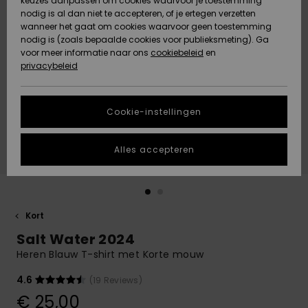
keuzes aanpassen om cookies waarvoor je toestemming
Snow
Sneeuw
nodig is al dan niet te accepteren, of je ertegen verzetten
Gemeenschap
Gegevensbescherming
wanneer het gaat om cookies waarvoor geen toestemming
Regio- En
nodig is (zoals bepaalde cookies voor publieksmeting). Ga
Taalinstellingen
voor meer informatie naar ons
Nieuw
Nieuw
cookiebeleid
en
Maattabel
Toegekomen
Toegekomen
privacybeleid
HELP &
CONTACT
Start een
Cookie-instellingen
Highlights
Highlights
gesprek om het
snelste
DUURZAAMHEID
antwoord op je
Alles accepteren
vraag te
STORE LOCATOR
krijgen.
Gesprek
starten
CADEAUKAART
Kort
Vind
Salt Water 2024
VERLANGLIJST
antwoorden op
de meest
Heren Blauw T-shirt met Korte mouw
gestelde
vragen en ons
4.6
(19 Reviews)
contactformulier.
€ 25,00