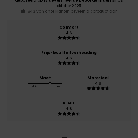
gebaseerd op
19 geverifieerde beoordelingen
sinds
oktober 2025
84% van onze klanten bevelen dit product aan
Comfort
4.6
Prijs-kwaliteitverhouding
4.6
Maat
Materiaal
4.8
Te klein
Te groot
Kleur
4.8