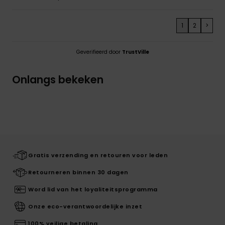
1
2
>
Geverifieerd door
TrustVille
Onlangs bekeken
Gratis verzending en retouren voor leden
Retourneren binnen 30 dagen
Word lid van het loyaliteitsprogramma
Onze eco-verantwoordelijke inzet
100% veilige betaling