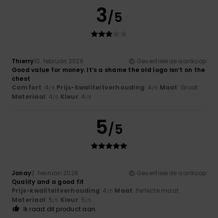
3
/5
Thierry
10. februari 2026
Geverifieerde aankoop
Good value for money. It’s a shame the old logo isn’t on the
chest
Comfort
: 4
Prijs-kwaliteitverhouding
: 4
Maat
: Groot
/5
/5
Materiaal
: 4
Kleur
: 4
/5
/5
5
/5
Jonay
2. februari 2026
Geverifieerde aankoop
Quality and a good fit
Prijs-kwaliteitverhouding
: 4
Maat
: Perfecte maat
/5
Materiaal
: 5
Kleur
: 5
/5
/5
Ik raad dit product aan