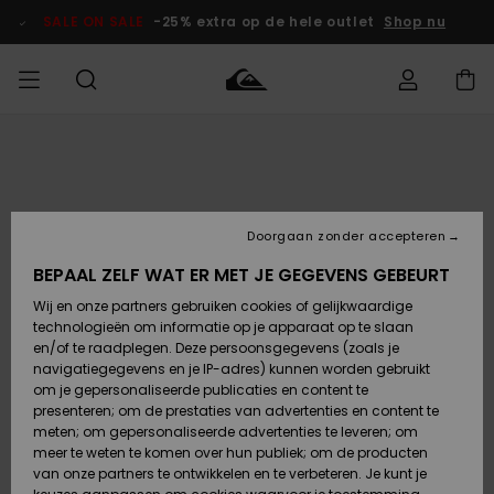
Ga
naar
SALE ON SALE
-25% extra op de hele outlet
Shop nu
Productinformatie
français
Toegang tot
HEREN
Kleding
Kleding
Shop
Heren Surf
Heren Snow
HEREN
mijn bestelling
Shop
Shop
OUTLET
Nederlands
JONGENS
Levering
Accessoires
Accessoires
Nieuw
Doorgaan zonder accepteren
Toegekomen
Kinderen
Kinderen
Outlet
DAMES
Surf Shop
Snow Shop
Kinderen
BEPAAL ZELF WAT ER MET JE GEGEVENS GEBEURT
Retouren
Wij en onze partners gebruiken cookies of gelijkwaardige
Schoenen &
Schoenen &
technologieën om informatie op je apparaat op te slaan
Slippers
Slippers
Highlights
SURF
Betaling
Highlights
Dames
VROUW
en/of te raadplegen. Deze persoonsgegevens (zoals je
Snow Shop
OUTLET
navigatiegegevens en je IP-adres) kunnen worden gebruikt
SNOW
om je gepersonaliseerde publicaties en content te
Giftcard
Surf /
Surf /
Snow
presenteren; om de prestaties van advertenties en content te
Water
Water
Community
meten; om gepersonaliseerde advertenties te leveren; om
Highlights
SALE ON
meer te weten te komen over hun publiek; om de producten
Quiksilver
SALE
van onze partners te ontwikkelen en te verbeteren. Je kunt je
Freedom