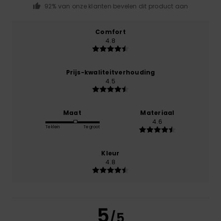
92% van onze klanten bevelen dit product aan
Comfort
4.8
Prijs-kwaliteitverhouding
4.5
Maat
Materiaal
4.6
Te klein
Te groot
Kleur
4.8
5
/5