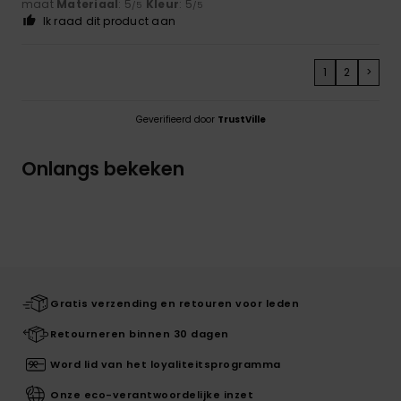
maat
Materiaal
: 5
Kleur
: 5
/5
/5
Ik raad dit product aan
1
2
>
Geverifieerd door
TrustVille
Onlangs bekeken
Gratis verzending en retouren voor leden
Retourneren binnen 30 dagen
Word lid van het loyaliteitsprogramma
Onze eco-verantwoordelijke inzet