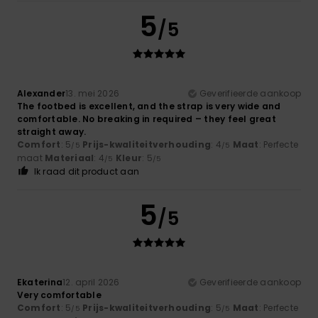
5
/5
Alexander
13. mei 2026
Geverifieerde aankoop
The footbed is excellent, and the strap is very wide and
comfortable. No breaking in required – they feel great
straight away.
Comfort
: 5
Prijs-kwaliteitverhouding
: 4
Maat
: Perfecte
/5
/5
maat
Materiaal
: 4
Kleur
: 5
/5
/5
Ik raad dit product aan
5
/5
Ekaterina
12. april 2026
Geverifieerde aankoop
Very comfortable
Comfort
: 5
Prijs-kwaliteitverhouding
: 5
Maat
: Perfecte
/5
/5