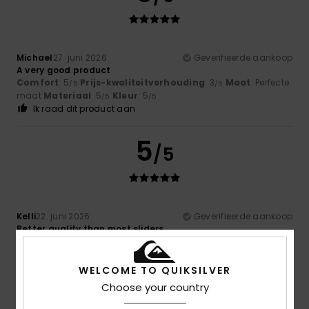
Michael
27. juni 2026
Geverifieerde aankoop
A very good product
Comfort
: 5
Prijs-kwaliteitverhouding
: 3
Maat
: Perfecte
/5
/5
maat
Materiaal
: 5
Kleur
: 5
/5
/5
Ik raad dit product aan
5
/5
Kelli
22. juni 2026
Geverifieerde aankoop
Better quality than most sliders
Comfort
: 5
Prijs-kwaliteitverhouding
: 5
Maat
: Perfecte
/5
/5
maat
Materiaal
: 5
Kleur
: 5
/5
/5
Ik raad dit product aan
WELCOME TO QUIKSILVER
Choose your country