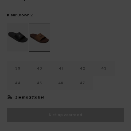
FAQ
bekijken
Brown 2
Kleur
39
40
41
42
43
44
45
46
47
Zie maattabel
Niet op voorraad