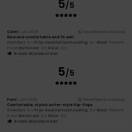
5
/5
Colin
6. juni 2026
Geverifieerde aankoop
Nice and comfortable and fit well
Comfort
: 4
Prijs-kwaliteitverhouding
: 4
Maat
: Perfecte
/5
/5
maat
Materiaal
: 4
Kleur
: 4
/5
/5
Ik raad dit product aan
5
/5
Fran
5. juni 2026
Geverifieerde aankoop
Comfortable, stylish surfer-style flip-flops
Comfort
: 5
Prijs-kwaliteitverhouding
: 5
Maat
: Perfecte
/5
/5
maat
Materiaal
: 5
Kleur
: 5
/5
/5
Ik raad dit product aan