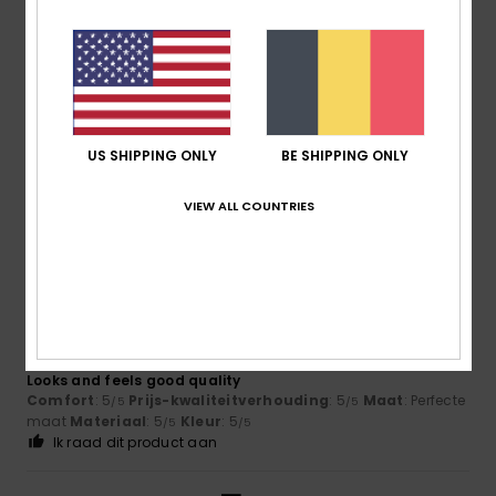
4
/5
Luc
16. juni 2026
Geverifieerde aankoop
comfort and colours
Comfort
: 4
Prijs-kwaliteitverhouding
: 4
Maat
: Perfecte
/5
/5
US SHIPPING ONLY
BE SHIPPING ONLY
maat
Materiaal
: 4
Kleur
: 5
/5
/5
Ik raad dit product aan
VIEW ALL COUNTRIES
5
/5
Ian
16. juni 2026
Geverifieerde aankoop
Looks and feels good quality
Comfort
: 5
Prijs-kwaliteitverhouding
: 5
Maat
: Perfecte
/5
/5
maat
Materiaal
: 5
Kleur
: 5
/5
/5
Ik raad dit product aan