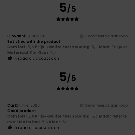
5
/5
Giovanni
1. juni 2026
Geverifieerde aankoop
Satisfied with the product
Comfort
: 5
Prijs-kwaliteitverhouding
: 5
Maat
: Te groot
/5
/5
Materiaal
: 5
Kleur
: 5
/5
/5
Ik raad dit product aan
5
/5
Carl
27. mei 2026
Geverifieerde aankoop
Good product
Comfort
: 5
Prijs-kwaliteitverhouding
: 5
Maat
: Perfecte
/5
/5
maat
Materiaal
: 5
Kleur
: 5
/5
/5
Ik raad dit product aan