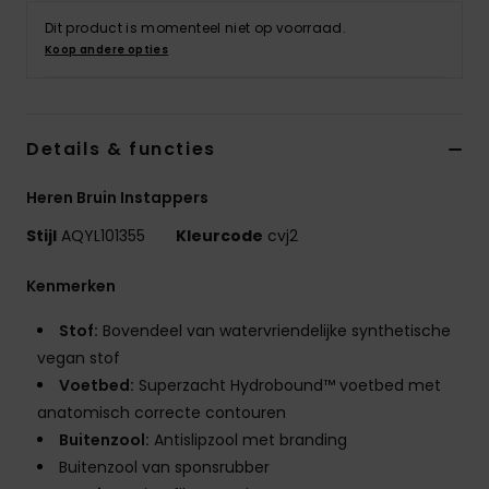
Dit product is momenteel niet op voorraad.
Koop andere opties
Details & functies
Heren Bruin Instappers
Stijl
AQYL101355
Kleurcode
cvj2
Kenmerken
Stof:
Bovendeel van watervriendelijke synthetische
vegan stof
Voetbed:
Superzacht Hydrobound™ voetbed met
anatomisch correcte contouren
Buitenzool:
Antislipzool met branding
Buitenzool van sponsrubber