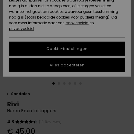
keuzes aanpassen om cookies waarvoor je toestemming
Snow
Sneeuw
nodig is al dan niet te accepteren, of je ertegen verzetten
Gemeenschap
Gegevensbescherming
wanneer het gaat om cookies waarvoor geen toestemming
Regio- En
nodig is (zoals bepaalde cookies voor publieksmeting). Ga
Taalinstellingen
voor meer informatie naar ons
Nieuw
Nieuw
cookiebeleid
en
Maattabel
Toegekomen
Toegekomen
privacybeleid
HELP &
CONTACT
Start een
Cookie-instellingen
Highlights
Highlights
gesprek om het
snelste
DUURZAAMHEID
antwoord op je
Alles accepteren
vraag te
STORE LOCATOR
krijgen.
Gesprek
starten
CADEAUKAART
Sandalen
Vind
Rivi
VERLANGLIJST
antwoorden op
de meest
Heren Bruin Instappers
gestelde
vragen en ons
4.8
(13 Reviews)
contactformulier.
€ 45,00