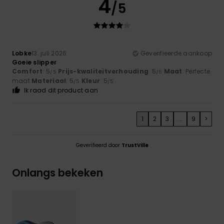
4
/5
Lobke
13. juli 2026
Geverifieerde aankoop
Goeie slipper
Comfort
: 5
Prijs-kwaliteitverhouding
: 5
Maat
: Perfecte
/5
/5
maat
Materiaal
: 5
Kleur
: 5
/5
/5
Ik raad dit product aan
1
2
3
...
9
>
Geverifieerd door
TrustVille
Onlangs bekeken