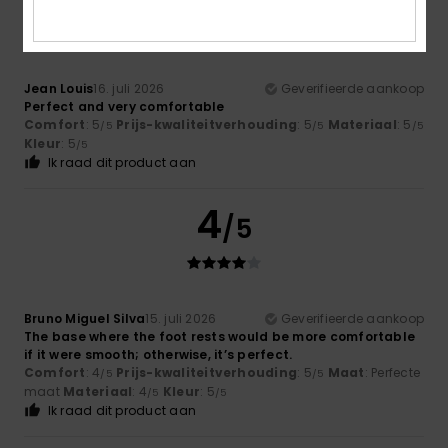
Jean Louis
16. juli 2026
Geverifieerde aankoop
Perfect and very comfortable
Comfort
: 5
Prijs-kwaliteitverhouding
: 5
Materiaal
: 5
/5
/5
/5
Kleur
: 5
/5
Ik raad dit product aan
4
/5
Bruno Miguel Silva
15. juli 2026
Geverifieerde aankoop
The base where the foot rests would be more comfortable
if it were smooth; otherwise, it’s perfect.
Comfort
: 4
Prijs-kwaliteitverhouding
: 5
Maat
: Perfecte
/5
/5
maat
Materiaal
: 4
Kleur
: 5
/5
/5
Ik raad dit product aan