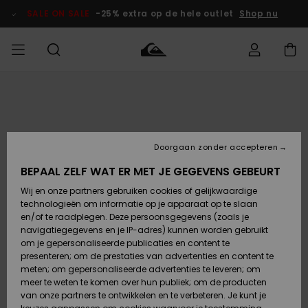
Ga
naar
SALE ON SALE
-25% extra op de hele outlet
Shop nu
Productinformatie
français
Toegang tot
HEREN
Kleding
Kleding
Shop
Heren Surf
Heren Snow
HEREN
mijn bestelling
Shop
Shop
OUTLET
Nederlands
JONGENS
Levering
Accessoires
Accessoires
Nieuw
Doorgaan zonder accepteren
Toegekomen
Kinderen
Kinderen
Outlet
DAMES
Surf Shop
Snow Shop
Kinderen
BEPAAL ZELF WAT ER MET JE GEGEVENS GEBEURT
Retouren
Wij en onze partners gebruiken cookies of gelijkwaardige
Schoenen &
Schoenen &
technologieën om informatie op je apparaat op te slaan
Slippers
Slippers
Highlights
SURF
Betaling
Highlights
Dames
VROUW
en/of te raadplegen. Deze persoonsgegevens (zoals je
Snow Shop
OUTLET
navigatiegegevens en je IP-adres) kunnen worden gebruikt
SNOW
om je gepersonaliseerde publicaties en content te
Giftcard
Surf /
Surf /
Snow
presenteren; om de prestaties van advertenties en content te
Water
Water
Community
meten; om gepersonaliseerde advertenties te leveren; om
Highlights
SALE ON
meer te weten te komen over hun publiek; om de producten
Quiksilver
SALE
van onze partners te ontwikkelen en te verbeteren. Je kunt je
Freedom