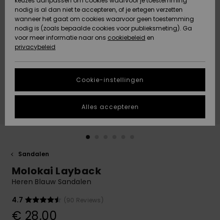
keuzes aanpassen om cookies waarvoor je toestemming
Snow
Sneeuw
nodig is al dan niet te accepteren, of je ertegen verzetten
Gemeenschap
Gegevensbescherming
wanneer het gaat om cookies waarvoor geen toestemming
Regio- En
nodig is (zoals bepaalde cookies voor publieksmeting). Ga
Taalinstellingen
voor meer informatie naar ons
Nieuw
Nieuw
cookiebeleid
en
Maattabel
Toegekomen
Toegekomen
privacybeleid
HELP &
CONTACT
Start een
Cookie-instellingen
Highlights
Highlights
gesprek om het
snelste
DUURZAAMHEID
antwoord op je
Alles accepteren
vraag te
STORE LOCATOR
krijgen.
Gesprek
starten
CADEAUKAART
Sandalen
Vind
Molokai Layback
VERLANGLIJST
antwoorden op
de meest
Heren Blauw Sandalen
gestelde
vragen en ons
4.7
(90 Reviews)
contactformulier.
€ 28,00