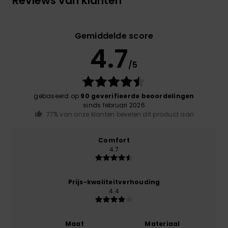
Reviews van klanten
Gemiddelde score
4.7
/5
gebaseerd op
90 geverifieerde beoordelingen
sinds februari 2026
77% van onze klanten bevelen dit product aan
Comfort
4.7
Prijs-kwaliteitverhouding
4.4
Maat
Materiaal