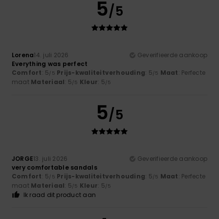
5
/5
Lorena
14. juli 2026
Geverifieerde aankoop
Everything was perfect
Comfort
: 5
Prijs-kwaliteitverhouding
: 5
Maat
: Perfecte
/5
/5
maat
Materiaal
: 5
Kleur
: 5
/5
/5
5
/5
JORGE
13. juli 2026
Geverifieerde aankoop
very comfortable sandals
Comfort
: 5
Prijs-kwaliteitverhouding
: 5
Maat
: Perfecte
/5
/5
maat
Materiaal
: 5
Kleur
: 5
/5
/5
Ik raad dit product aan