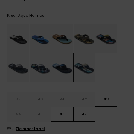
FAQ
bekijken
Aqua Holmes
Kleur
39
40
41
42
43
44
45
46
47
Zie maattabel