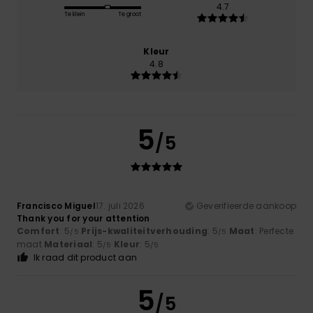
4.7
Te klein
Te groot
Kleur
4.8
5
/5
Francisco Miguel
17. juli 2026
Geverifieerde aankoop
Thank you for your attention
Comfort
: 5
Prijs-kwaliteitverhouding
: 5
Maat
: Perfecte
/5
/5
maat
Materiaal
: 5
Kleur
: 5
/5
/5
Ik raad dit product aan
5
/5