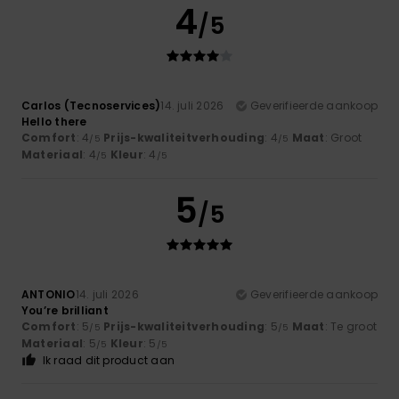
4
/5
Carlos (Tecnoservices)
14. juli 2026
Geverifieerde aankoop
Hello there
Comfort
: 4
Prijs-kwaliteitverhouding
: 4
Maat
: Groot
/5
/5
Materiaal
: 4
Kleur
: 4
/5
/5
5
/5
ANTONIO
14. juli 2026
Geverifieerde aankoop
You’re brilliant
Comfort
: 5
Prijs-kwaliteitverhouding
: 5
Maat
: Te groot
/5
/5
Materiaal
: 5
Kleur
: 5
/5
/5
Ik raad dit product aan