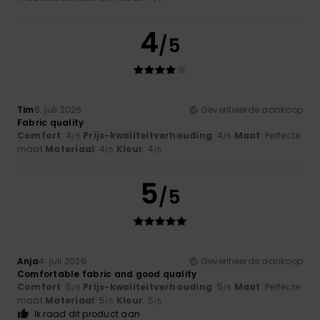
4
/5
Tim
8. juli 2026
Geverifieerde aankoop
Fabric quality
Comfort
: 4
Prijs-kwaliteitverhouding
: 4
Maat
: Perfecte
/5
/5
maat
Materiaal
: 4
Kleur
: 4
/5
/5
5
/5
Anja
4. juli 2026
Geverifieerde aankoop
Comfortable fabric and good quality
Comfort
: 5
Prijs-kwaliteitverhouding
: 5
Maat
: Perfecte
/5
/5
maat
Materiaal
: 5
Kleur
: 5
/5
/5
Ik raad dit product aan