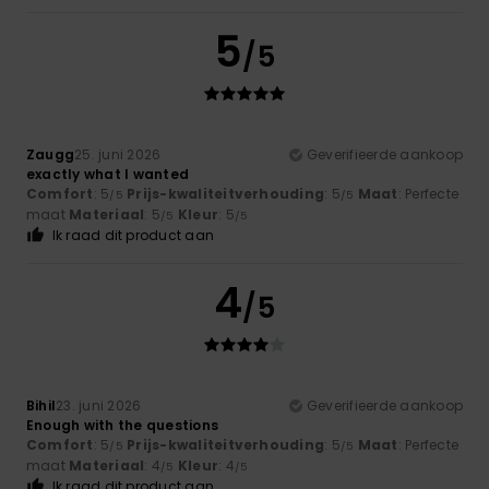
5
/5
Zaugg
25. juni 2026
Geverifieerde aankoop
exactly what I wanted
Comfort
: 5
Prijs-kwaliteitverhouding
: 5
Maat
: Perfecte
/5
/5
maat
Materiaal
: 5
Kleur
: 5
/5
/5
Ik raad dit product aan
4
/5
Bihil
23. juni 2026
Geverifieerde aankoop
Enough with the questions
Comfort
: 5
Prijs-kwaliteitverhouding
: 5
Maat
: Perfecte
/5
/5
maat
Materiaal
: 4
Kleur
: 4
/5
/5
Ik raad dit product aan