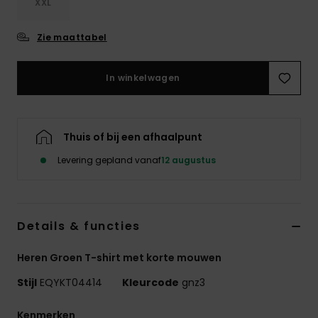
XXL
Zie maattabel
In winkelwagen
Thuis of bij een afhaalpunt
Levering gepland vanaf
12 augustus
Details & functies
Heren Groen T-shirt met korte mouwen
Stijl
EQYKT04414
Kleurcode
gnz3
Kenmerken