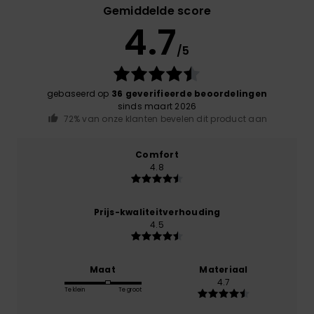
Gemiddelde score
4.7
/5
gebaseerd op
36 geverifieerde beoordelingen
sinds maart 2026
72% van onze klanten bevelen dit product aan
Comfort
4.8
Prijs-kwaliteitverhouding
4.5
Maat
Materiaal
4.7
Te klein
Te groot