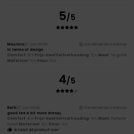
5
/5
Mauricio
27. juni 2026
Geverifieerde aankoop
In terms of design
Comfort
: 5
Prijs-kwaliteitverhouding
: 5
Maat
: Te groot
/5
/5
Materiaal
: 5
Kleur
: 5
/5
/5
4
/5
Beth
27. juni 2026
Geverifieerde aankoop
good tee a bit more dressy
Comfort
: 4
Prijs-kwaliteitverhouding
: 4
Maat
: Perfecte
/5
/5
maat
Materiaal
: 4
Kleur
: 3
/5
/5
Ik raad dit product aan