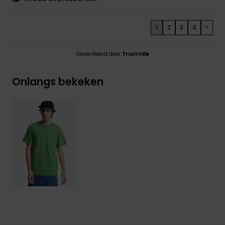
1
2
3
4
>
Geverifieerd door
TrustVille
Onlangs bekeken