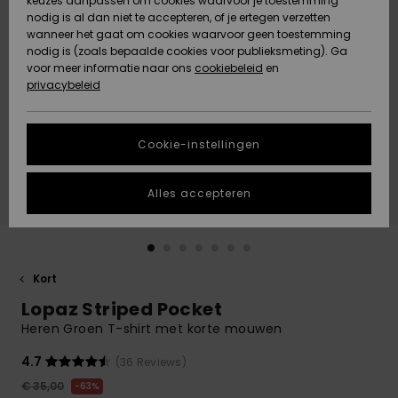
keuzes aanpassen om cookies waarvoor je toestemming
Snow
Sneeuw
nodig is al dan niet te accepteren, of je ertegen verzetten
Gemeenschap
Gegevensbescherming
wanneer het gaat om cookies waarvoor geen toestemming
Regio- En
nodig is (zoals bepaalde cookies voor publieksmeting). Ga
Taalinstellingen
voor meer informatie naar ons
Nieuw
Nieuw
cookiebeleid
en
Maattabel
Toegekomen
Toegekomen
privacybeleid
HELP &
CONTACT
Start een
Cookie-instellingen
Highlights
Highlights
gesprek om het
snelste
DUURZAAMHEID
antwoord op je
Alles accepteren
vraag te
STORE LOCATOR
krijgen.
Gesprek
starten
CADEAUKAART
Kort
Vind
Lopaz Striped Pocket
VERLANGLIJST
antwoorden op
de meest
Heren Groen T-shirt met korte mouwen
gestelde
vragen en ons
4.7
(36 Reviews)
contactformulier.
€ 35,00
63%