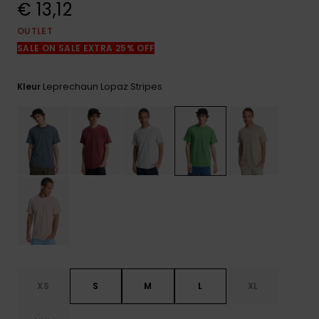
€ 13,12
FAQ
bekijken
OUTLET
SALE ON SALE EXTRA 25% OFF
Leprechaun Lopaz Stripes
Kleur
XS
S
M
L
XL