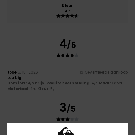
Kleur
4.7
4
/5
José
15. juli 2026
Geverifieerde aankoop
too big
Comfort
: 4
Prijs-kwaliteitverhouding
: 4
Maat
: Groot
/5
/5
Materiaal
: 4
Kleur
: 5
/5
/5
3
/5