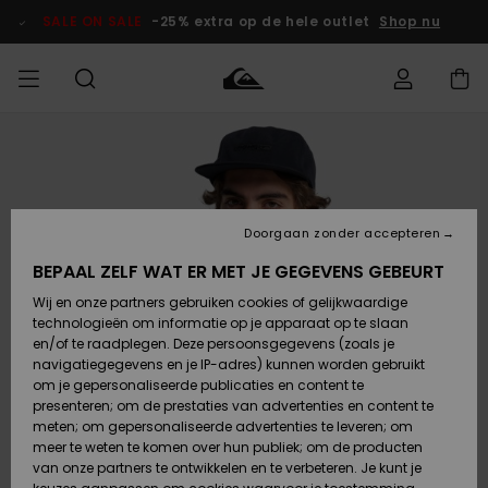
Ga
naar
SALE ON SALE
-25% extra op de hele outlet
Shop nu
Productinformatie
français
Toegang tot
HEREN
Kleding
Kleding
Shop
Heren Surf
Heren Snow
HEREN
mijn bestelling
Shop
Shop
OUTLET
Nederlands
JONGENS
Levering
Accessoires
Accessoires
Nieuw
Doorgaan zonder accepteren
Toegekomen
Kinderen
Kinderen
Outlet
DAMES
Surf Shop
Snow Shop
Kinderen
BEPAAL ZELF WAT ER MET JE GEGEVENS GEBEURT
Retouren
Wij en onze partners gebruiken cookies of gelijkwaardige
Schoenen &
Schoenen &
technologieën om informatie op je apparaat op te slaan
Slippers
Slippers
Highlights
SURF
Betaling
Highlights
Dames
VROUW
en/of te raadplegen. Deze persoonsgegevens (zoals je
Snow Shop
OUTLET
navigatiegegevens en je IP-adres) kunnen worden gebruikt
SNOW
om je gepersonaliseerde publicaties en content te
Giftcard
Surf /
Surf /
Snow
presenteren; om de prestaties van advertenties en content te
Water
Water
Community
meten; om gepersonaliseerde advertenties te leveren; om
Highlights
SALE ON
meer te weten te komen over hun publiek; om de producten
Quiksilver
SALE
van onze partners te ontwikkelen en te verbeteren. Je kunt je
Freedom