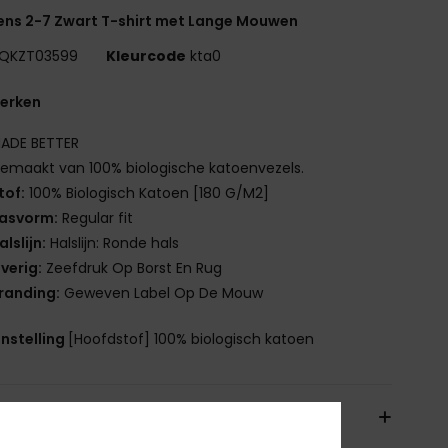
ns 2-7 Zwart T-shirt met Lange Mouwen
QKZT03599
Kleurcode
kta0
erken
ADE BETTER
emaakt van 100% biologische katoenvezels.
tof:
100% Biologisch Katoen [180 G/M2]
asvorm:
Regular fit
alslijn:
Halslijn: Ronde hals
verig:
Zeefdruk Op Borst En Rug
randing:
Geweven Label Op De Mouw
nstelling
[Hoofdstof] 100% biologisch katoen
orging & Retour