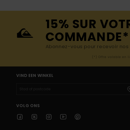
15% SUR VOT
COMMANDE*
Abonnez-vous pour recevoir nos d
(*) Offre valable en 
VIND EEN WINKEL
VOLG ONS