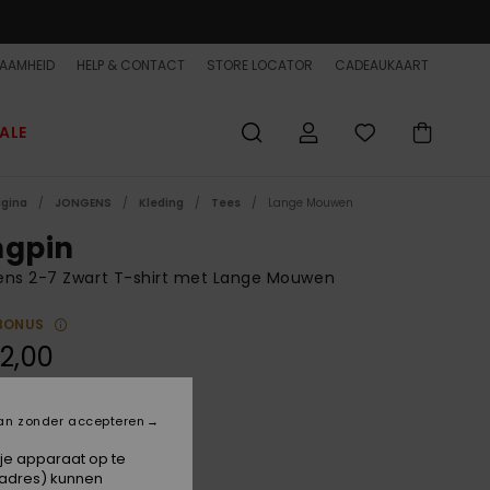
AAMHEID
HELP & CONTACT
STORE LOCATOR
CADEAUKAART
ALE
agina
JONGENS
Kleding
Tees
Lange Mouwen
ngpin
ens 2-7 Zwart T-shirt met Lange Mouwen
BONUS
2,00
an zonder accepteren
Tarmac
 je apparaat op te
-adres) kunnen