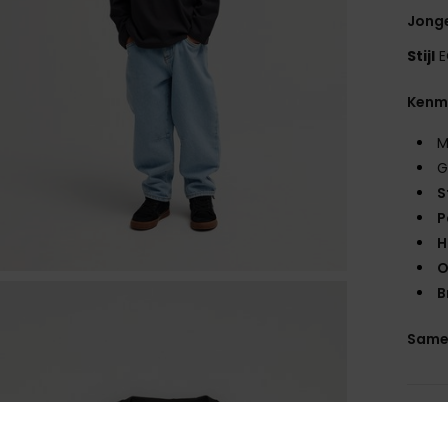
Jonge
Stijl
E
Kenm
M
G
S
P
H
O
B
Same
Bez