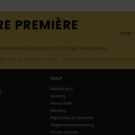
RE PREMIÈRE
ernières actus et nos offres exclusives.
ligne pour les nouveaux inscrits - Conditions détaillées disponibles dan
HULP
Bestelstatus
Levering
Retour doen
Betaling
Reparaties en Garantie
Gegevensbescherming
FAQ en contact