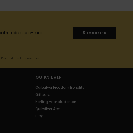
S'inscrire
s l'email de bienvenue
QUIKSILVER
Quiksilver Freedom Benefits
Giftcard
Korting voor studenten
Quiksilver App
Blog