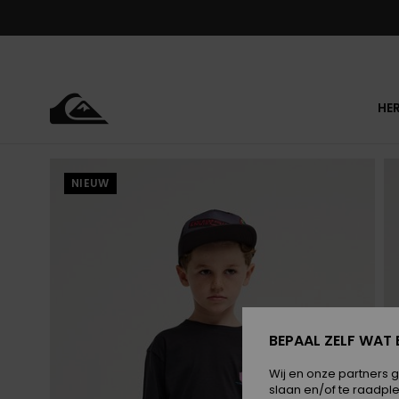
Ga
naar
Productinformatie
HE
NIEUW
BEPAAL ZELF WAT 
Wij en onze partners 
slaan en/of te raadpl