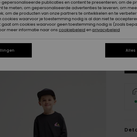
 gepersonaliseerde publicaties en content te presenteren; om de pr
nt te meten; om gepersonaliseerde advertenties te leveren; om meer
k; om de producten van onze partners te ontwikkelen en te verbetere
ookies waarvoor je toestemming nodig is al dan niet te accepteren
t gaat om cookies waarvoor geen toestemming nodig is (zoals bepa
oor meer informatie naar ons
cookiebeleid
en
privacybeleid
2
Zi
llingen
Alles
Deta