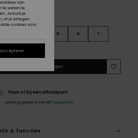
estaties van
 te weten te
n. Je kunt je
, of je ertegen
alde cookies voor
3
4
5
6
7
e maattabel
 accepteren
In winkelwagen
Thuis of bij een afhaalpunt
Levering gepland vanaf
11 augustus
ils & functies