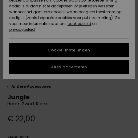
keuzes aanpassen om cookies waarvoor je toestemming
Snow
Sneeuw
nodig is al dan niet te accepteren, of je ertegen verzetten
Gemeenschap
Gegevensbescherming
wanneer het gaat om cookies waarvoor geen toestemming
Regio- En
nodig is (zoals bepaalde cookies voor publieksmeting). Ga
Taalinstellingen
voor meer informatie naar ons
Nieuw
Nieuw
cookiebeleid
en
Maattabel
Toegekomen
Toegekomen
privacybeleid
HELP &
CONTACT
Start een
Cookie-instellingen
Highlights
Highlights
gesprek om het
snelste
DUURZAAMHEID
antwoord op je
Alles accepteren
vraag te
STORE LOCATOR
krijgen.
Gesprek
Andere Accessoires
starten
CADEAUKAART
Jungle
Vind
Heren Zwart Riem
VERLANGLIJST
antwoorden op
de meest
€ 22,00
gestelde
vragen en ons
contactformulier.
Black
Kleur