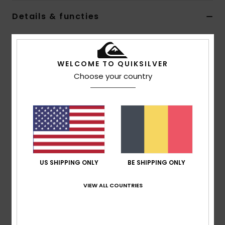
Details & functies
Heren Zwart Riem
Stijl
AQYAA03417
Kleurcode
kvj0
WELCOME TO QUIKSILVER
Choose your country
Kenmerken
Stof:
polyester
Gesp:
sluiting met een metalen logo in reliëf
Dubbelzijdige/verstelbare band met uiteinden in
reliëf en flesopener
Lengte:
42" [106.5cm]
Breedte:
3,8 cm
US SHIPPING ONLY
BE SHIPPING ONLY
De riem kan aan elke maat worden aangepast.
VIEW ALL COUNTRIES
Samenstelling
[Hoofdstof] 100% polyester