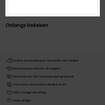
Bezorging & Retour
Onlangs bekeken
Gratis verzending en retouren voor leden
Retourneren binnen 30 dagen
Word lid van het loyaliteitsprogramma
Onze eco-verantwoordelijke inzet
100% veilige betaling
Hulp nodig?