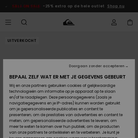
Ga
naar
SALE ON SALE
-25% extra op de hele outlet
Shop nu
Productinformatie
UITVERKOCHT
français
Toegang tot
HEREN
Kleding
Kleding
Shop
Heren Surf
Heren Snow
HEREN
mijn bestelling
Shop
Shop
OUTLET
Nederlands
JONGENS
Levering
Accessoires
Accessoires
Nieuw
Doorgaan zonder accepteren
Toegekomen
Kinderen
Kinderen
Outlet
DAMES
Surf Shop
Snow Shop
Kinderen
BEPAAL ZELF WAT ER MET JE GEGEVENS GEBEURT
Retouren
Wij en onze partners gebruiken cookies of gelijkwaardige
Schoenen &
Schoenen &
technologieën om informatie op je apparaat op te slaan
Slippers
Slippers
Highlights
SURF
Betaling
Highlights
Dames
VROUW
en/of te raadplegen. Deze persoonsgegevens (zoals je
Snow Shop
OUTLET
navigatiegegevens en je IP-adres) kunnen worden gebruikt
SNOW
om je gepersonaliseerde publicaties en content te
Giftcard
Surf /
Surf /
Snow
presenteren; om de prestaties van advertenties en content te
Water
Water
Community
meten; om gepersonaliseerde advertenties te leveren; om
Highlights
SALE ON
meer te weten te komen over hun publiek; om de producten
Quiksilver
SALE
van onze partners te ontwikkelen en te verbeteren. Je kunt je
Freedom