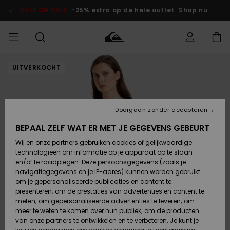
Ga
naar
SALE ON SALE
-25% extra op de hele outlet
Shop nu
Productinformatie
UITVERKOCHT
français
Toegang tot
HEREN
Kleding
Kleding
Shop
Heren Surf
Heren Snow
HEREN
mijn bestelling
Shop
Shop
OUTLET
Nederlands
JONGENS
Levering
Accessoires
Accessoires
Nieuw
Doorgaan zonder accepteren
Toegekomen
Kinderen
Kinderen
Outlet
DAMES
Surf Shop
Snow Shop
Kinderen
BEPAAL ZELF WAT ER MET JE GEGEVENS GEBEURT
Retouren
Wij en onze partners gebruiken cookies of gelijkwaardige
Schoenen &
Schoenen &
technologieën om informatie op je apparaat op te slaan
Slippers
Slippers
Highlights
SURF
Betaling
Highlights
Dames
VROUW
en/of te raadplegen. Deze persoonsgegevens (zoals je
Snow Shop
OUTLET
navigatiegegevens en je IP-adres) kunnen worden gebruikt
SNOW
om je gepersonaliseerde publicaties en content te
Giftcard
Surf /
Surf /
Snow
presenteren; om de prestaties van advertenties en content te
Water
Water
Community
meten; om gepersonaliseerde advertenties te leveren; om
Highlights
SALE ON
meer te weten te komen over hun publiek; om de producten
Quiksilver
SALE
van onze partners te ontwikkelen en te verbeteren. Je kunt je
Freedom