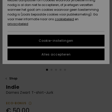
keuzes aanpassen om cookies waarvoor je toestemming
Snow
Sneeuw
nodig is al dan niet te accepteren, of je ertegen verzetten
Gemeenschap
Gegevensbescherming
wanneer het gaat om cookies waarvoor geen toestemming
Regio- En
nodig is (zoals bepaalde cookies voor publieksmeting). Ga
Taalinstellingen
voor meer informatie naar ons
Nieuw
Nieuw
cookiebeleid
en
Maattabel
Toegekomen
Toegekomen
privacybeleid
HELP &
CONTACT
Start een
Cookie-instellingen
Highlights
Highlights
gesprek om het
snelste
DUURZAAMHEID
antwoord op je
Alles accepteren
vraag te
STORE LOCATOR
krijgen.
Gesprek
starten
CADEAUKAART
Shop
Vind
Indie
VERLANGLIJST
antwoorden op
de meest
Dames Zwart T-shirt-Jurk
gestelde
vragen en ons
ECO-BONUS
contactformulier.
€ 50,00