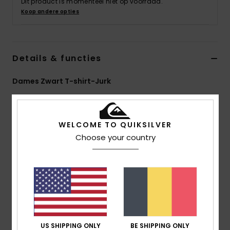
Dit product is momenteel niet op voorraad.
Koop andere opties
Details & functies
Dames Zwart T-shirt-Jurk
Stijl
EQWKD03035
Kleurcode
krp0
Kenmerken
WELCOME TO QUIKSILVER
Choose your country
Collectie:
Global Heat-collectie
Stof:
100% biologisch katoen [210 g/m2]
Wasbehandeling:
Heavy stone wash voor een
vintage look
pasvorm:
oversized model
Halslijn:
Ronde hals met ribgebreide jacquardstof
Mouwen:
korte mouwen
US SHIPPING ONLY
BE SHIPPING ONLY