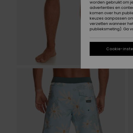
worden gebruikt om je
advertenties en conte
komen over hun publie
keuzes aanpassen om c
verzetten wanneer he
publieksmeting). Ga v
Cookie-inste