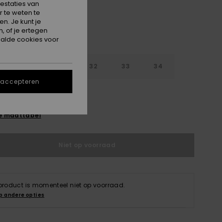
estaties van
 te weten te
n. Je kunt je
, of je ertegen
alde cookies voor
30
31
32
33
34
 accepteren
6
38
40
e maattabel
Niet op voorraad
 product is momenteel niet op voorraad.
p andere opties