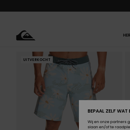
Ga
naar
Productinformatie
HE
UITVERKOCHT
BEPAAL ZELF WAT 
Wij en onze partners 
slaan en/of te raadpl