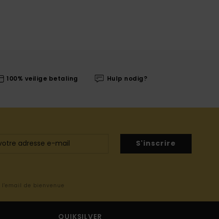
100% veilige betaling
Hulp nodig?
S'inscrire
s l'email de bienvenue
QUIKSILVER