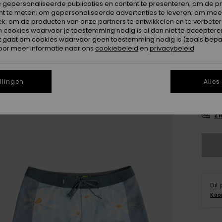
 gepersonaliseerde publicaties en content te presenteren; om de pr
nt te meten; om gepersonaliseerde advertenties te leveren; om meer
k; om de producten van onze partners te ontwikkelen en te verbetere
ookies waarvoor je toestemming nodig is al dan niet te accepteren
t gaat om cookies waarvoor geen toestemming nodig is (zoals bepa
oor meer informatie naar ons
cookiebeleid
en
privacybeleid
28
llingen
Alles
3
Zi
Dit
Koo