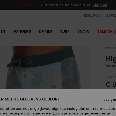
SALE ON SALE
-25% extra op de hele outlet
Shop nu
NEDERLANDS
DUURZ
REN
JONGENS
DAMES
SURF
SNOW
SALE ON S
Startp
Hig
Heren
ECO-
€ 8
SALE 
ER MET JE GEGEVENS GEBEURT
Doorga
Kleur
gebruiken cookies of gelijkwaardige technologieën om informatie op
egen. Deze persoonsgegevens (zoals je navigatiegegevens en je IP