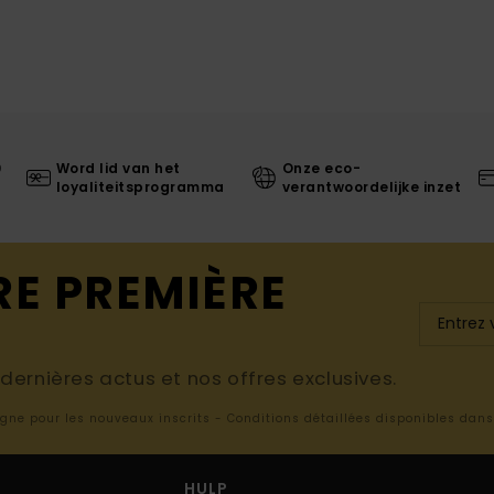
0
Word lid van het
Onze eco-
loyaliteitsprogramma
verantwoordelijke inzet
RE PREMIÈRE
ernières actus et nos offres exclusives.
ligne pour les nouveaux inscrits - Conditions détaillées disponibles dan
HULP