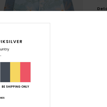
Deta
Heren
Stijl
E
Kenm
IKSILVER
S
untry
flex
S
C
F
T
G
BE SHIPPING ONLY
S
Z
IES
z