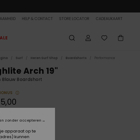
AAMHEID
HELP & CONTACT
STORE LOCATOR
CADEAUKAART
ALE
agina
Surf
Heren Surf Shop
Boardshorts
Performance
hlite Arch 19"
 Blauw Boardshort
BONUS
5,00
ON SALE EXTRA 25% OFF
an zonder accepteren
Clear Sky
 je apparaat op te
-adres) kunnen