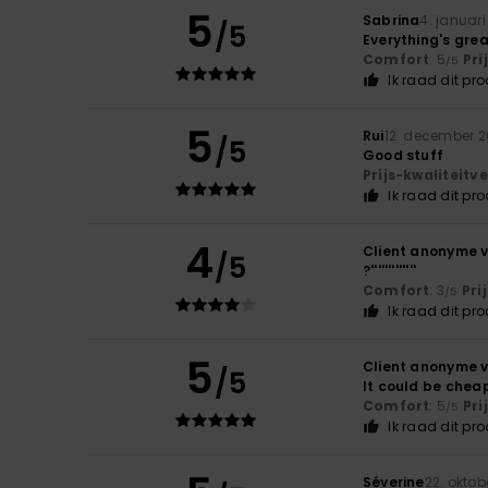
5
Sabrina
4. januar
/5
Everything's great
Comfort
: 5
Pri
/5
Ik raad dit pr
5
Rui
12. december 
/5
Good stuff
Prijs-kwaliteit
Ik raad dit pr
4
Client anonyme v
/5
?'''''''''''''
Comfort
: 3
Pri
/5
Ik raad dit pr
5
Client anonyme v
/5
It could be cheap
Comfort
: 5
Pri
/5
Ik raad dit pr
Séverine
22. oktob