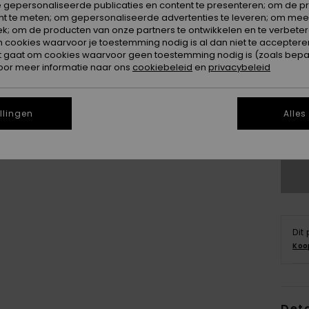
 gepersonaliseerde publicaties en content te presenteren; om de pr
nt te meten; om gepersonaliseerde advertenties te leveren; om meer
k; om de producten van onze partners te ontwikkelen en te verbetere
ookies waarvoor je toestemming nodig is al dan niet te accepteren
t gaat om cookies waarvoor geen toestemming nodig is (zoals bepa
oor meer informatie naar ons
cookiebeleid
en
privacybeleid
2
llingen
Alles
Zi
Dit
Koo
Deta