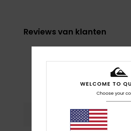
Reviews van klanten
WELCOME TO QU
Choose your co
Comfort
Prijs
4.7