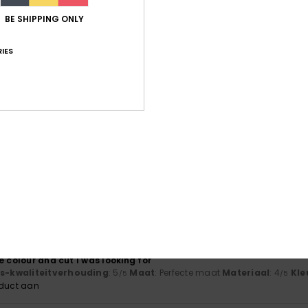
BE SHIPPING ONLY
érifié
6. maart 2026
js-kwaliteitverhouding
: 5
Maat
: Perfecte maat
Materiaal
: 5
Kle
/5
/5
IES
oduct aan
érifié
10. februari 2026
verhouding
: 5
Maat
: Te groot
Kleur
: 5
/5
/5
oduct aan
i 2026
js-kwaliteitverhouding
: 5
Maat
: Groot
Materiaal
: 5
Kleur
: 5
/5
/5
/5
oduct aan
ri 2026
e colour and cut I was looking for
js-kwaliteitverhouding
: 5
Maat
: Perfecte maat
Materiaal
: 4
Kle
/5
/5
oduct aan