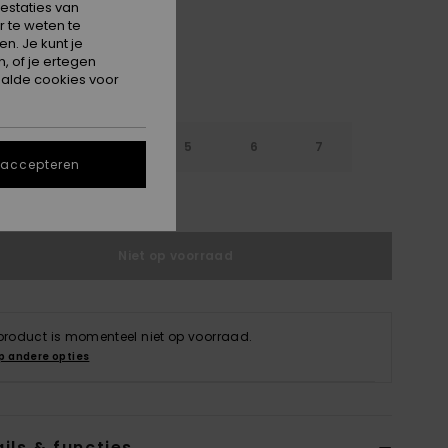
estaties van
 te weten te
n. Je kunt je
, of je ertegen
alde cookies voor
3
4
5
6
7
 accepteren
e maattabel
Niet op voorraad
 product is momenteel niet op voorraad.
p andere opties
ils & functies