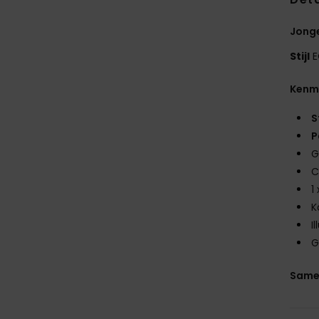
Jonge
Stijl
E
Kenm
S
P
G
C
1
K
I
G
Same