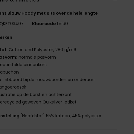
ns Blauw Hoody met Rits over de hele lengte
QKFT03407
Kleurcode
bnd0
erken
tof:
Cotton and Polyester, 280 g/m6
asvorm:
normale pasvorm
eborstelde binnenkant
apuchon
 x 1 ribboord bij de mouwboorden en onderaan
angoeroezak
llustratie op de borst en achterkant
erecycled geweven Quiksilver-etiket
nstelling
[Hoofdstof] 55% katoen, 45% polyester