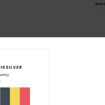
Bez
Gemiddelde score
4.9
/5
IKSILVER
gebaseerd op
9 geverifieerde beoordelingen
sinds oktober 2025
untry
100% van onze klanten bevelen dit product aan
-kwaliteitverhouding
Maat
Mate
4.6
4
Te klein
Te groot