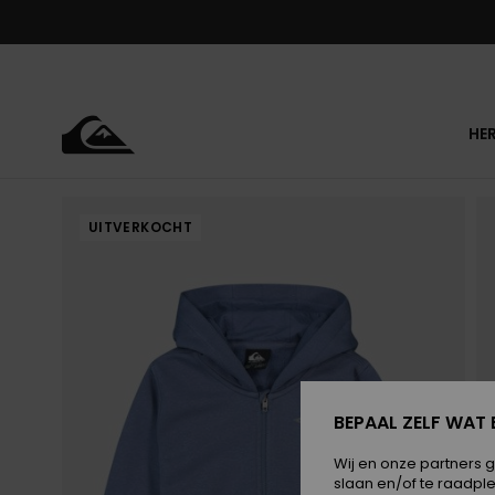
Ga
naar
Productinformatie
HE
UITVERKOCHT
BEPAAL ZELF WAT 
Wij en onze partners 
slaan en/of te raadpl