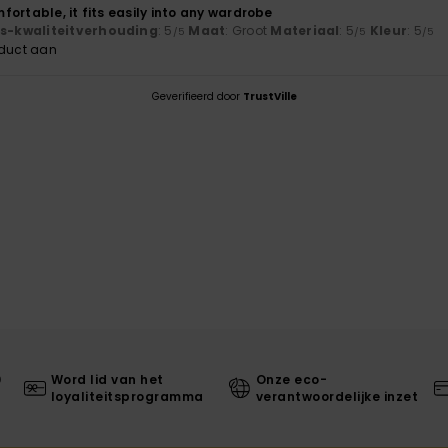
ortable, it fits easily into any wardrobe
js-kwaliteitverhouding
: 5
Maat
: Groot
Materiaal
: 5
Kleur
: 5
/5
/5
/5
oduct aan
Geverifieerd door
TrustVille
0
Word lid van het
Onze eco-
loyaliteitsprogramma
verantwoordelijke inzet