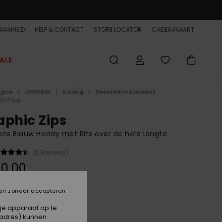
AAMHEID
HELP & CONTACT
STORE LOCATOR
CADEAUKAART
ALE
agina
JONGENS
Kleding
Sweatshirts & Hoodies
 Omhoog
aphic Zips
ns Blauw Hoody met Rits over de hele lengte
(9 Reviews)
0,00
ON SALE EXTRA 25% OFF
an zonder accepteren
 je apparaat op te
China Blue
-adres) kunnen