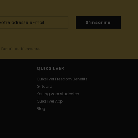
S'inscrire
s l'email de bienvenue
QUIKSILVER
Quiksilver Freedom Benefits
Giftcard
Korting voor studenten
Quiksilver App
Blog