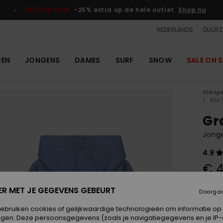
SALE ON SALE
-25% extra op de hele outlet
Shop nu
NEDERLANDS
DUURZ
REN
JONGENS
DAMES
SURF
SNOW
SALE ON S
Startp
Rits
Gr
Jonge
4.9
€ 4
SALE 
ER MET JE GEGEVENS GEBEURT
Doorga
gebruiken cookies of gelijkwaardige technologieën om informatie op
Kleur
egen. Deze persoonsgegevens (zoals je navigatiegegevens en je IP