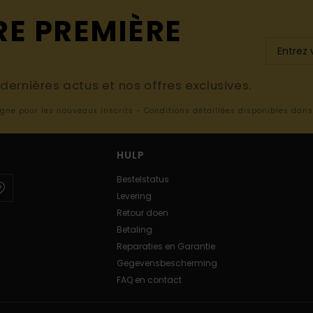
RE PREMIÈRE
ernières actus et nos offres exclusives.
ligne pour les nouveaux inscrits - Conditions détaillées disponibles dan
HULP
Bestelstatus
Levering
Retour doen
Betaling
Reparaties en Garantie
Gegevensbescherming
FAQ en contact