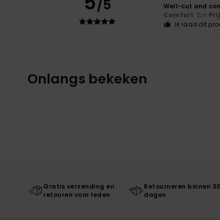
5
/5
Well-cut and comf
Comfort
: 5
Pri
/5
Ik raad dit pr
Onlangs bekeken
Gratis verzending en
Retourneren binnen 3
retouren voor leden
dagen