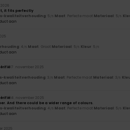
i 2026
, it fits perfectly
js-kwaliteitverhouding
: 5
Maat
: Perfecte maat
Materiaal
: 5
Kle
/5
/5
oduct aan
2025
verhouding
: 4
Maat
: Groot
Materiaal
: 5
Kleur
: 5
/5
/5
/5
oduct aan
érifié
17. november 2025
js-kwaliteitverhouding
: 3
Maat
: Perfecte maat
Materiaal
: 3
Kle
/5
/5
oduct aan
érifié
14. november 2025
er. And there could be a wider range of colours.
js-kwaliteitverhouding
: 4
Maat
: Perfecte maat
Materiaal
: 5
Kle
/5
/5
oduct aan
er 2025