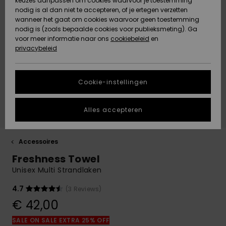
keuzes aanpassen om cookies waarvoor je toestemming
Snow
Sneeuw
nodig is al dan niet te accepteren, of je ertegen verzetten
Gemeenschap
Gegevensbescherming
wanneer het gaat om cookies waarvoor geen toestemming
Regio- En
nodig is (zoals bepaalde cookies voor publieksmeting). Ga
Taalinstellingen
voor meer informatie naar ons
Nieuw
Nieuw
cookiebeleid
en
Maattabel
Toegekomen
Toegekomen
privacybeleid
HELP &
CONTACT
Start een
Cookie-instellingen
Highlights
Highlights
gesprek om het
snelste
DUURZAAMHEID
antwoord op je
Alles accepteren
vraag te
STORE LOCATOR
krijgen.
Gesprek
Accessoires
starten
CADEAUKAART
Freshness Towel
Vind
Unisex Multi Strandlaken
VERLANGLIJST
antwoorden op
de meest
4.7
(3 Reviews)
gestelde
€ 42,00
vragen en ons
contactformulier.
SALE ON SALE EXTRA 25% OFF