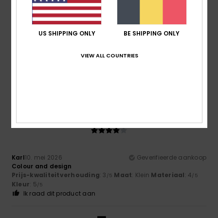
Maat
Materiaal
4.3
Te klein
Te groot
US SHIPPING ONLY
BE SHIPPING ONLY
Kleur
VIEW ALL COUNTRIES
5.0
4
/5
Karl
10. mei 2026
Geverifieerde aankoop
Colour and design
Prijs-kwaliteitverhouding
: 3
Maat
: Klein
Materiaal
: 4
/5
/5
Kleur
: 5
/5
Ik raad dit product aan