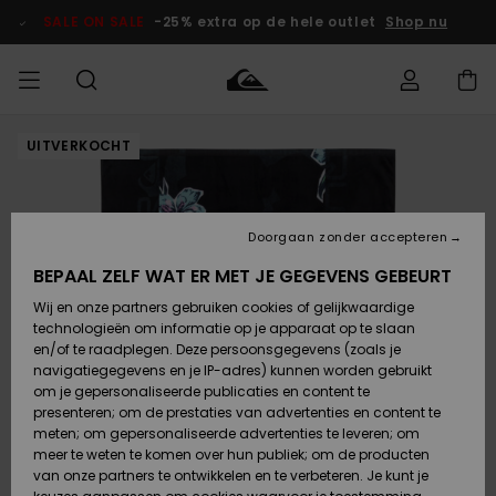
Ga
naar
SALE ON SALE
-25% extra op de hele outlet
Shop nu
Productinformatie
UITVERKOCHT
français
Toegang tot
HEREN
Kleding
Kleding
Shop
Heren Surf
Heren Snow
HEREN
mijn bestelling
Shop
Shop
OUTLET
Nederlands
JONGENS
Levering
Accessoires
Accessoires
Nieuw
Doorgaan zonder accepteren
Toegekomen
Kinderen
Kinderen
Outlet
DAMES
Surf Shop
Snow Shop
Kinderen
BEPAAL ZELF WAT ER MET JE GEGEVENS GEBEURT
Retouren
Wij en onze partners gebruiken cookies of gelijkwaardige
Schoenen &
Schoenen &
technologieën om informatie op je apparaat op te slaan
Slippers
Slippers
Highlights
SURF
Betaling
Highlights
Dames
VROUW
en/of te raadplegen. Deze persoonsgegevens (zoals je
Snow Shop
OUTLET
navigatiegegevens en je IP-adres) kunnen worden gebruikt
SNOW
om je gepersonaliseerde publicaties en content te
Giftcard
Surf /
Surf /
Snow
presenteren; om de prestaties van advertenties en content te
Water
Water
Community
meten; om gepersonaliseerde advertenties te leveren; om
Highlights
SALE ON
meer te weten te komen over hun publiek; om de producten
Quiksilver
SALE
van onze partners te ontwikkelen en te verbeteren. Je kunt je
Freedom