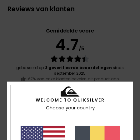
Reviews van klanten
Gemiddelde score
4.7
/5
gebaseerd op
3 geverifieerde beoordelingen
sinds
september 2025
67% van onze klanten bevelen dit product aan
Comfort
WELCOME TO QUIKSILVER
NaN
Choose your country
Prijs-kwaliteitverhouding
4.0