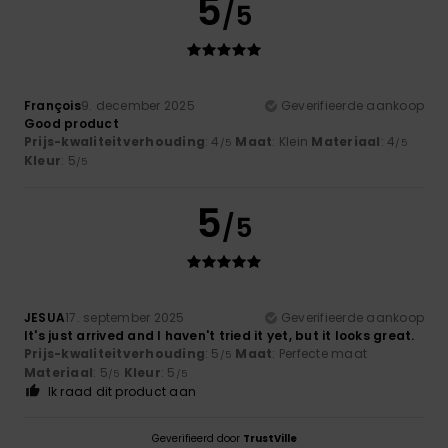
5
/5
François
9. december 2025
Geverifieerde aankoop
Good product
Prijs-kwaliteitverhouding
: 4
Maat
: Klein
Materiaal
: 4
/5
/5
Kleur
: 5
/5
5
/5
JESUA
17. september 2025
Geverifieerde aankoop
It's just arrived and I haven't tried it yet, but it looks great.
Prijs-kwaliteitverhouding
: 5
Maat
: Perfecte maat
/5
Materiaal
: 5
Kleur
: 5
/5
/5
Ik raad dit product aan
Geverifieerd door
TrustVille