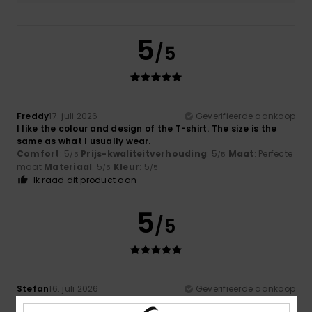
5
/5
Freddy
17. juli 2026
Geverifieerde aankoop
I like the colour and design of the T-shirt. The size is the
same as what I usually wear.
Comfort
: 5
Prijs-kwaliteitverhouding
: 5
Maat
: Perfecte
/5
/5
maat
Materiaal
: 5
Kleur
: 5
/5
/5
Ik raad dit product aan
5
/5
Stefan
16. juli 2026
Geverifieerde aankoop
Cool design