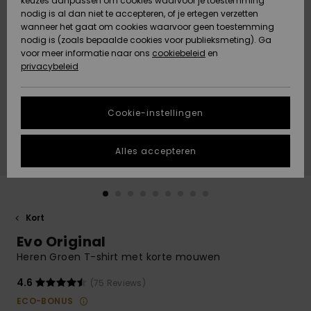
keuzes aanpassen om cookies waarvoor je toestemming
Snow
Sneeuw
nodig is al dan niet te accepteren, of je ertegen verzetten
Gemeenschap
Gegevensbescherming
wanneer het gaat om cookies waarvoor geen toestemming
Regio- En
nodig is (zoals bepaalde cookies voor publieksmeting). Ga
Taalinstellingen
voor meer informatie naar ons
Nieuw
Nieuw
cookiebeleid
en
Maattabel
Toegekomen
Toegekomen
privacybeleid
HELP &
CONTACT
Start een
Cookie-instellingen
Highlights
Highlights
gesprek om het
snelste
DUURZAAMHEID
antwoord op je
Alles accepteren
vraag te
STORE LOCATOR
krijgen.
Gesprek
starten
CADEAUKAART
Kort
Vind
Evo Original
VERLANGLIJST
antwoorden op
de meest
Heren Groen T-shirt met korte mouwen
gestelde
vragen en ons
4.6
(75 Reviews)
contactformulier.
ECO-BONUS