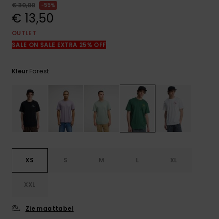
FAQ
€ 30,00
55%
bekijken
€ 13,50
OUTLET
SALE ON SALE EXTRA 25% OFF
Forest
Kleur
XS
S
M
L
XL
XXL
Zie maattabel