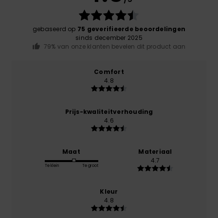
gebaseerd op
75 geverifieerde beoordelingen
sinds december 2025
79% van onze klanten bevelen dit product aan
Comfort
4.8
Prijs-kwaliteitverhouding
4.6
Maat
Materiaal
4.7
Te klein
Te groot
Kleur
4.8