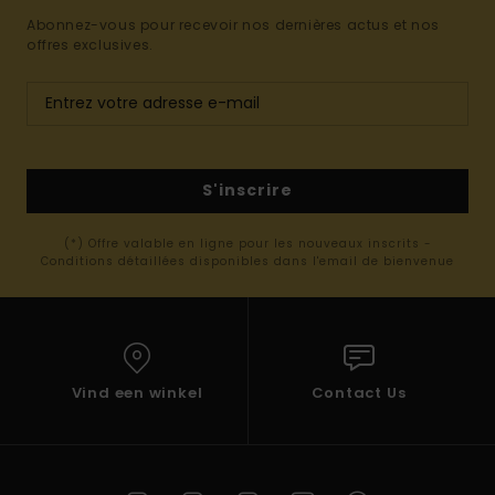
Abonnez-vous pour recevoir nos dernières actus et nos
offres exclusives.
S'inscrire
(*) Offre valable en ligne pour les nouveaux inscrits -
Conditions détaillées disponibles dans l'email de bienvenue
Vind een winkel
Contact Us