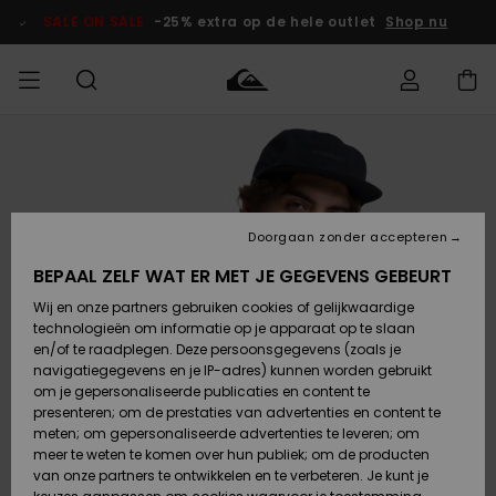
Ga
naar
SALE ON SALE
-25% extra op de hele outlet
Shop nu
Productinformatie
français
Toegang tot
HEREN
Kleding
Kleding
Shop
Heren Surf
Heren Snow
HEREN
mijn bestelling
Shop
Shop
OUTLET
Nederlands
JONGENS
Levering
Accessoires
Accessoires
Nieuw
Doorgaan zonder accepteren
Toegekomen
Kinderen
Kinderen
Outlet
DAMES
Surf Shop
Snow Shop
Kinderen
BEPAAL ZELF WAT ER MET JE GEGEVENS GEBEURT
Retouren
Wij en onze partners gebruiken cookies of gelijkwaardige
Schoenen &
Schoenen &
technologieën om informatie op je apparaat op te slaan
Slippers
Slippers
Highlights
SURF
Betaling
Highlights
Dames
VROUW
en/of te raadplegen. Deze persoonsgegevens (zoals je
Snow Shop
OUTLET
navigatiegegevens en je IP-adres) kunnen worden gebruikt
SNOW
om je gepersonaliseerde publicaties en content te
Giftcard
Surf /
Surf /
Snow
presenteren; om de prestaties van advertenties en content te
Water
Water
Community
meten; om gepersonaliseerde advertenties te leveren; om
Highlights
SALE ON
meer te weten te komen over hun publiek; om de producten
Quiksilver
SALE
van onze partners te ontwikkelen en te verbeteren. Je kunt je
Freedom