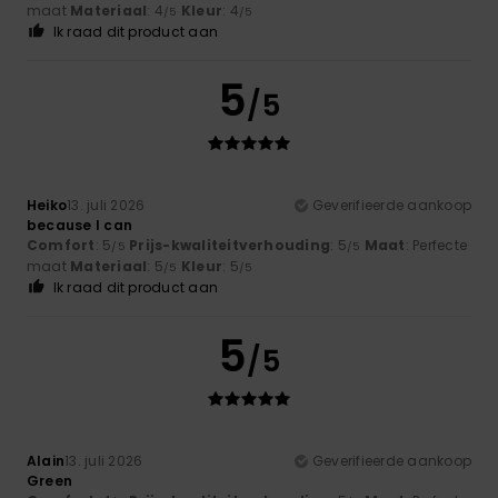
maat
Materiaal
: 4
Kleur
: 4
/5
/5
Ik raad dit product aan
5
/5
Heiko
13. juli 2026
Geverifieerde aankoop
because I can
Comfort
: 5
Prijs-kwaliteitverhouding
: 5
Maat
: Perfecte
/5
/5
maat
Materiaal
: 5
Kleur
: 5
/5
/5
Ik raad dit product aan
5
/5
Alain
13. juli 2026
Geverifieerde aankoop
Green