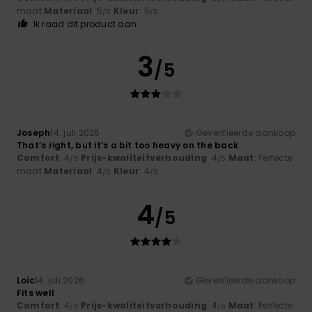
maat
Materiaal
: 5
Kleur
: 5
/5
/5
Ik raad dit product aan
3
/5
Joseph
14. juli 2026
Geverifieerde aankoop
That’s right, but it’s a bit too heavy on the back
Comfort
: 4
Prijs-kwaliteitverhouding
: 4
Maat
: Perfecte
/5
/5
maat
Materiaal
: 4
Kleur
: 4
/5
/5
4
/5
Loic
14. juli 2026
Geverifieerde aankoop
Fits well
Comfort
: 4
Prijs-kwaliteitverhouding
: 4
Maat
: Perfecte
/5
/5