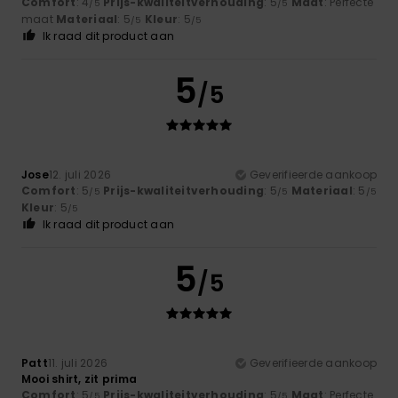
Comfort
: 4
Prijs-kwaliteitverhouding
: 5
Maat
: Perfecte
/5
/5
maat
Materiaal
: 5
Kleur
: 5
/5
/5
Ik raad dit product aan
5
/5
Jose
12. juli 2026
Geverifieerde aankoop
Comfort
: 5
Prijs-kwaliteitverhouding
: 5
Materiaal
: 5
/5
/5
/5
Kleur
: 5
/5
Ik raad dit product aan
5
/5
Patt
11. juli 2026
Geverifieerde aankoop
Mooi shirt, zit prima
Comfort
: 5
Prijs-kwaliteitverhouding
: 5
Maat
: Perfecte
/5
/5