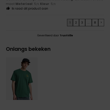
maat
Materiaal
: 5
Kleur
: 5
/5
/5
Ik raad dit product aan
1
2
3
...
8
>
Geverifieerd door
TrustVille
Onlangs bekeken