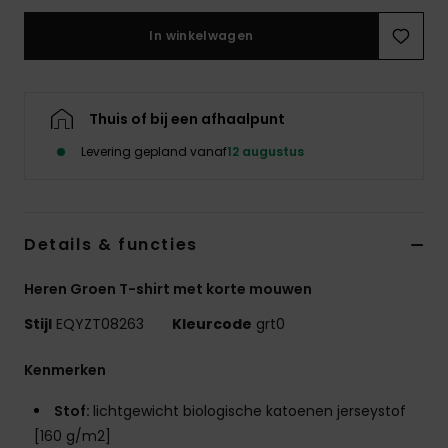
In winkelwagen
Thuis of bij een afhaalpunt
Levering gepland vanaf
12 augustus
Details & functies
Heren Groen T-shirt met korte mouwen
Stijl
EQYZT08263
Kleurcode
grt0
Kenmerken
Stof:
lichtgewicht biologische katoenen jerseystof
[160 g/m2]