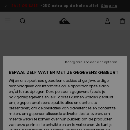
Ga
naar
SALE ON SALE
-25% extra op de hele outlet
Shop nu
Productinformatie
français
Toegang tot
HEREN
Kleding
Kleding
Shop
Heren Surf
Heren Snow
HEREN
mijn bestelling
Shop
Shop
OUTLET
Nederlands
JONGENS
Levering
Accessoires
Accessoires
Nieuw
Doorgaan zonder accepteren
Toegekomen
Kinderen
Kinderen
Outlet
DAMES
Surf Shop
Snow Shop
Kinderen
BEPAAL ZELF WAT ER MET JE GEGEVENS GEBEURT
Retouren
Wij en onze partners gebruiken cookies of gelijkwaardige
Schoenen &
Schoenen &
technologieën om informatie op je apparaat op te slaan
Slippers
Slippers
Highlights
SURF
Betaling
Highlights
Dames
VROUW
en/of te raadplegen. Deze persoonsgegevens (zoals je
Snow Shop
OUTLET
navigatiegegevens en je IP-adres) kunnen worden gebruikt
SNOW
om je gepersonaliseerde publicaties en content te
Giftcard
Surf /
Surf /
Snow
presenteren; om de prestaties van advertenties en content te
Water
Water
Community
meten; om gepersonaliseerde advertenties te leveren; om
Highlights
SALE ON
meer te weten te komen over hun publiek; om de producten
Quiksilver
SALE
van onze partners te ontwikkelen en te verbeteren. Je kunt je
Freedom