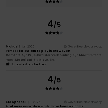
4
/5
Michael
8. juli 2026
Geverifieerde aankoop
Perfect for our son to play in the waves!
Comfort
: 5
Prijs-kwaliteitverhouding
: 5
Maat
: Perfecte
/5
/5
maat
Materiaal
: 5
Kleur
: 5
/5
/5
Ik raad dit product aan
4
/5
Stã©phane
7. juli 2026
Geverifieerde aankoop
A bit more innovation would have been welcome!