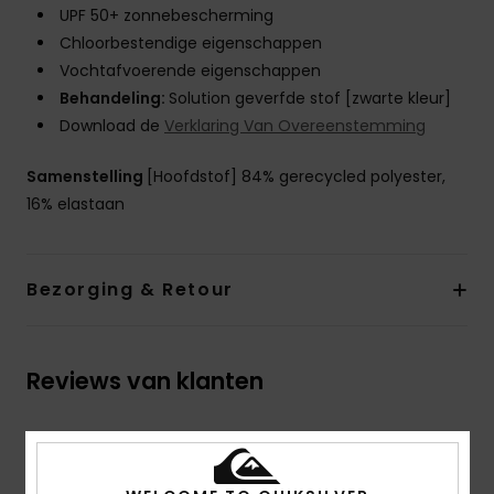
UPF 50+ zonnebescherming
Chloorbestendige eigenschappen
Vochtafvoerende eigenschappen
Behandeling:
Solution geverfde stof [zwarte kleur]
Download de
Verklaring Van Overeenstemming
Samenstelling
[Hoofdstof] 84% gerecycled polyester,
16% elastaan
Bezorging & Retour
Reviews van klanten
Gemiddelde score