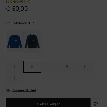
ECO-BONUS
FAQ
bekijken
€ 30,00
Monaco Blue
Kleur
2
3
4
5
6
7
Zie maattabel
In winkelwagen