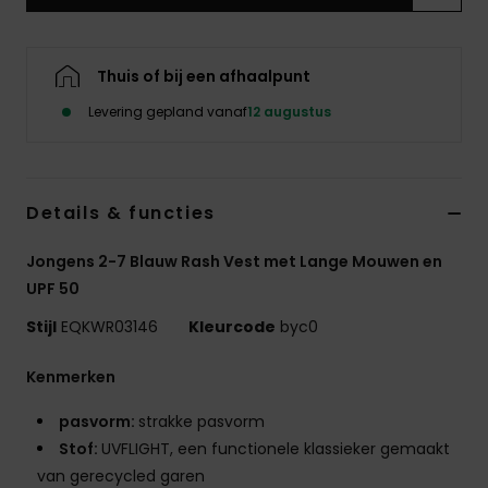
Thuis of bij een afhaalpunt
Levering gepland vanaf
12 augustus
Details & functies
Jongens 2-7 Blauw Rash Vest met Lange Mouwen en
UPF 50
Stijl
EQKWR03146
Kleurcode
byc0
Kenmerken
pasvorm:
strakke pasvorm
Stof:
UVFLIGHT, een functionele klassieker gemaakt
van gerecycled garen