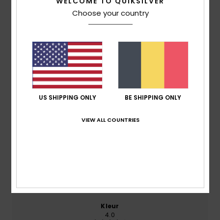
4.0
WELCOME TO QUIKSILVER
/5
Choose your country
gebaseerd op
2 geverifieerde beoordelingen
sinds
juli 2026
50% van onze klanten bevelen dit product aan
Comfort
4.5
US SHIPPING ONLY
BE SHIPPING ONLY
VIEW ALL COUNTRIES
Prijs-kwaliteitverhouding
4.0
Maat
Materiaal
4.5
Te klein
Te groot
Kleur
4.0