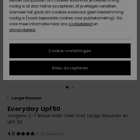
keuzes aanpassen om cookies waarvoor je toestemming
Snow
Sneeuw
nodig is al dan niet te accepteren, of je ertegen verzetten
Gemeenschap
Gegevensbescherming
wanneer het gaat om cookies waarvoor geen toestemming
Regio- En
nodig is (zoals bepaalde cookies voor publieksmeting). Ga
Taalinstellingen
voor meer informatie naar ons
Nieuw
Nieuw
cookiebeleid
en
Maattabel
Toegekomen
Toegekomen
privacybeleid
HELP &
CONTACT
Start een
Cookie-instellingen
Highlights
Highlights
gesprek om het
snelste
DUURZAAMHEID
antwoord op je
Alles accepteren
vraag te
STORE LOCATOR
krijgen.
Gesprek
starten
CADEAUKAART
Lange Mouwen
Vind
Everyday Upf50
VERLANGLIJST
antwoorden op
de meest
Jongens 2-7 Blauw Rash Vest met Lange Mouwen en
gestelde
UPF 50
vragen en ons
contactformulier.
4.0
(2 Reviews)