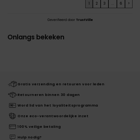
1
2
3
...
6
>
Geverifieerd door
TrustVille
Onlangs bekeken
Gratis verzending en retouren voor leden
Retourneren binnen 30 dagen
Word lid van het loyaliteitsprogramma
Onze eco-verantwoordelijke inzet
100% veilige betaling
Hulp nodig?