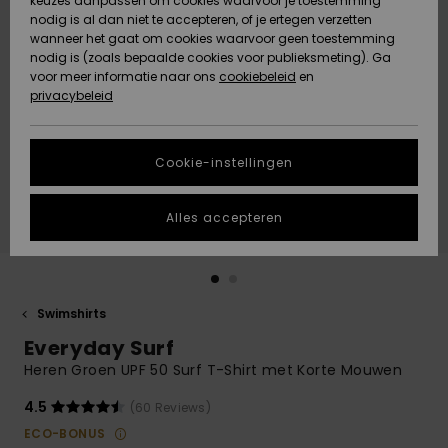
keuzes aanpassen om cookies waarvoor je toestemming
Snow
Sneeuw
nodig is al dan niet te accepteren, of je ertegen verzetten
Gemeenschap
Gegevensbescherming
wanneer het gaat om cookies waarvoor geen toestemming
Regio- En
nodig is (zoals bepaalde cookies voor publieksmeting). Ga
Taalinstellingen
voor meer informatie naar ons
Nieuw
Nieuw
cookiebeleid
en
Maattabel
Toegekomen
Toegekomen
privacybeleid
HELP &
CONTACT
Start een
Cookie-instellingen
Highlights
Highlights
gesprek om het
snelste
DUURZAAMHEID
antwoord op je
Alles accepteren
vraag te
STORE LOCATOR
krijgen.
Gesprek
starten
CADEAUKAART
Swimshirts
Vind
Everyday Surf
VERLANGLIJST
antwoorden op
de meest
Heren Groen UPF 50 Surf T-Shirt met Korte Mouwen
gestelde
vragen en ons
4.5
(60 Reviews)
contactformulier.
ECO-BONUS