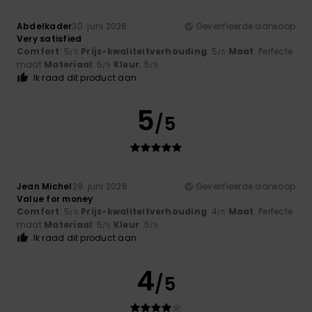
Abdelkader
30. juni 2026
Geverifieerde aankoop
Very satisfied
Comfort
: 5
Prijs-kwaliteitverhouding
: 5
Maat
: Perfecte
/5
/5
maat
Materiaal
: 5
Kleur
: 5
/5
/5
Ik raad dit product aan
5
/5
Jean Michel
29. juni 2026
Geverifieerde aankoop
Value for money
Comfort
: 5
Prijs-kwaliteitverhouding
: 4
Maat
: Perfecte
/5
/5
maat
Materiaal
: 5
Kleur
: 5
/5
/5
Ik raad dit product aan
4
/5