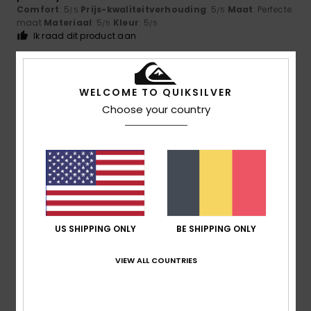
Comfort
: 5
Prijs-kwaliteitverhouding
: 5
Maat
: Perfecte
/5
/5
maat
Materiaal
: 5
Kleur
: 5
/5
/5
Ik raad dit product aan
3
/5
WELCOME TO QUIKSILVER
Choose your country
Manuel
11. juli 2026
Geverifieerde aankoop
The size varies considerably
Comfort
: 4
Prijs-kwaliteitverhouding
: 4
Maat
: Te groot
/5
/5
Materiaal
: 3
Kleur
: 5
/5
/5
3
/5
US SHIPPING ONLY
BE SHIPPING ONLY
VIEW ALL COUNTRIES
Susann
9. juli 2026
Geverifieerde aankoop
Even in men’s size S, the surf shirt was far too big for my son