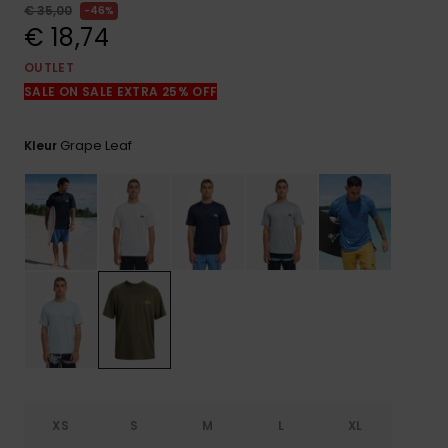
FAQ
€ 35,00
46%
bekijken
€ 18,74
OUTLET
SALE ON SALE EXTRA 25% OFF
Grape Leaf
Kleur
XS
S
M
L
XL