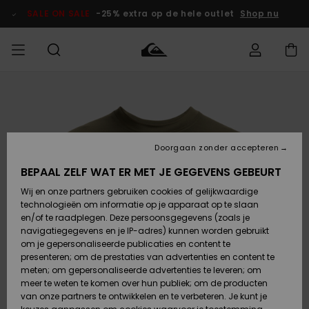
Ga
naar
SALE ON SALE
-25% extra op de hele outlet
Shop nu
Productinformatie
français
Toegang tot
HEREN
Kleding
Kleding
Shop
Heren Surf
Heren Snow
HEREN
mijn bestelling
Shop
Shop
OUTLET
Nederlands
JONGENS
Levering
Accessoires
Accessoires
Nieuw
Doorgaan zonder accepteren
Toegekomen
Kinderen
Kinderen
Outlet
DAMES
Surf Shop
Snow Shop
Kinderen
BEPAAL ZELF WAT ER MET JE GEGEVENS GEBEURT
Retouren
Wij en onze partners gebruiken cookies of gelijkwaardige
Schoenen &
Schoenen &
technologieën om informatie op je apparaat op te slaan
Slippers
Slippers
Highlights
SURF
Betaling
Highlights
Dames
VROUW
en/of te raadplegen. Deze persoonsgegevens (zoals je
Snow Shop
OUTLET
navigatiegegevens en je IP-adres) kunnen worden gebruikt
SNOW
om je gepersonaliseerde publicaties en content te
Giftcard
Surf /
Surf /
Snow
presenteren; om de prestaties van advertenties en content te
Water
Water
Community
meten; om gepersonaliseerde advertenties te leveren; om
Highlights
SALE ON
meer te weten te komen over hun publiek; om de producten
Quiksilver
SALE
van onze partners te ontwikkelen en te verbeteren. Je kunt je
Freedom