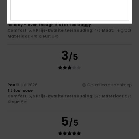
(15), who is 1.79m tall. It’s far too baggy. I should have gone
for men’s size XS. Last year’s children’s size (for age 16),
however, was far too tight. As delivery takes so long, I
couldn’t reorder it. So now he’ll just have to wear it on
holiday – even though it’s far too baggy.
Comfort
: 5
Prijs-kwaliteitverhouding
: 4
Maat
: Te groot
/5
/5
Materiaal
: 4
Kleur
: 5
/5
/5
3
/5
Paul
6. juli 2026
Geverifieerde aankoop
fit too loose
Comfort
: 5
Prijs-kwaliteitverhouding
: 5
Materiaal
: 5
/5
/5
/5
Kleur
: 5
/5
5
/5