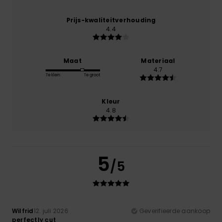
Prijs-kwaliteitverhouding
4.4
Maat
Materiaal
4.7
Te klein
Te groot
Kleur
4.8
5
/5
Wilfrid
12. juli 2026
Geverifieerde aankoop
perfectly cut