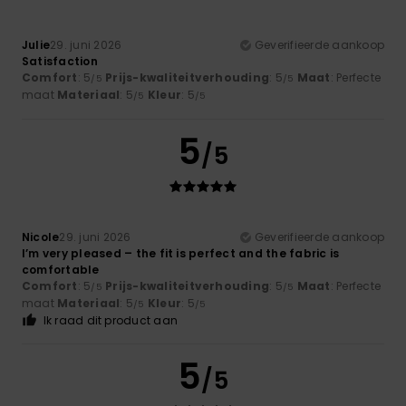
Julie
29. juni 2026
Geverifieerde aankoop
Satisfaction
Comfort
: 5
Prijs-kwaliteitverhouding
: 5
Maat
: Perfecte
/5
/5
maat
Materiaal
: 5
Kleur
: 5
/5
/5
5
/5
Nicole
29. juni 2026
Geverifieerde aankoop
I’m very pleased – the fit is perfect and the fabric is
comfortable
Comfort
: 5
Prijs-kwaliteitverhouding
: 5
Maat
: Perfecte
/5
/5
maat
Materiaal
: 5
Kleur
: 5
/5
/5
Ik raad dit product aan
5
/5