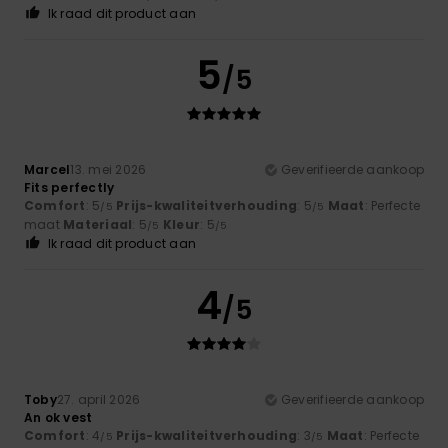
Ik raad dit product aan
5
/5
Marcel
13. mei 2026
Geverifieerde aankoop
Fits perfectly
Comfort
: 5
Prijs-kwaliteitverhouding
: 5
Maat
: Perfecte
/5
/5
maat
Materiaal
: 5
Kleur
: 5
/5
/5
Ik raad dit product aan
4
/5
Toby
27. april 2026
Geverifieerde aankoop
An ok vest
Comfort
: 4
Prijs-kwaliteitverhouding
: 3
Maat
: Perfecte
/5
/5