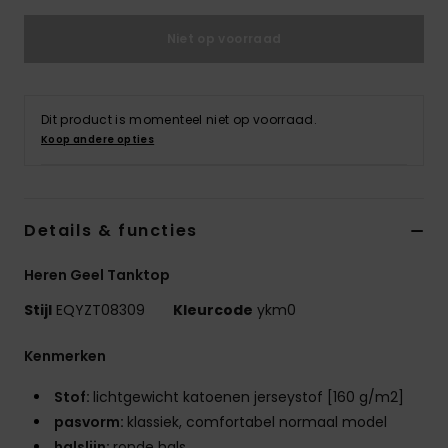
Niet op voorraad
Dit product is momenteel niet op voorraad.
Koop andere opties
Details & functies
Heren Geel Tanktop
Stijl
EQYZT08309
Kleurcode
ykm0
Kenmerken
Stof:
lichtgewicht katoenen jerseystof [160 g/m2]
pasvorm:
klassiek, comfortabel normaal model
halslijn:
ronde hals