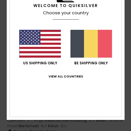
4
WELCOME TO QUIKSILVER
/5
Choose your country
Philippe
12. juni 2026
Geverifieerde aankoop
Generally speaking, I’m happy with the quality of your T-
shirts.
Comfort
: 4
Prijs-kwaliteitverhouding
: 5
Maat
: Perfecte
/5
/5
maat
Materiaal
: 4
Kleur
: 4
/5
/5
US SHIPPING ONLY
BE SHIPPING ONLY
Ik raad dit product aan
VIEW ALL COUNTRIES
4
/5
Francis
16. mei 2026
Geverifieerde aankoop
See below
Comfort
: 4
Prijs-kwaliteitverhouding
: 4
Maat
: Perfecte
/5
/5
maat
Materiaal
: 4
Kleur
: 4
/5
/5