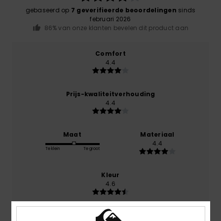
gebaseerd op
7 geverifieerde beoordelingen
sinds
februari 2026
86% van onze klanten bevelen dit product aan
Comfort
4.4
Prijs-kwaliteitverhouding
4.4
Maat
Materiaal
4.4
Te klein
Te groot
Kleur
4.6