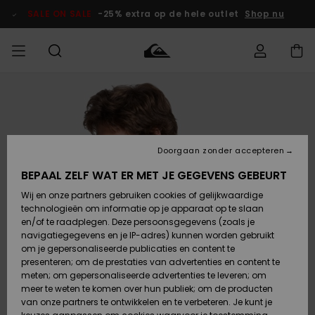
Ga
naar
SALE ON SALE
-25% extra op de hele outlet
Shop nu
Productinformatie
français
Toegang tot
HEREN
Kleding
Kleding
Shop
Heren Surf
Heren Snow
HEREN
mijn bestelling
Shop
Shop
OUTLET
Nederlands
JONGENS
Levering
Accessoires
Accessoires
Nieuw
Doorgaan zonder accepteren
Toegekomen
Kinderen
Kinderen
Outlet
DAMES
Surf Shop
Snow Shop
Kinderen
BEPAAL ZELF WAT ER MET JE GEGEVENS GEBEURT
Retouren
Wij en onze partners gebruiken cookies of gelijkwaardige
Schoenen &
Schoenen &
technologieën om informatie op je apparaat op te slaan
Slippers
Slippers
Highlights
SURF
Betaling
Highlights
Dames
VROUW
en/of te raadplegen. Deze persoonsgegevens (zoals je
Snow Shop
OUTLET
navigatiegegevens en je IP-adres) kunnen worden gebruikt
SNOW
om je gepersonaliseerde publicaties en content te
Giftcard
Surf /
Surf /
Snow
presenteren; om de prestaties van advertenties en content te
Water
Water
Community
meten; om gepersonaliseerde advertenties te leveren; om
Highlights
SALE ON
meer te weten te komen over hun publiek; om de producten
Quiksilver
SALE
van onze partners te ontwikkelen en te verbeteren. Je kunt je
Freedom