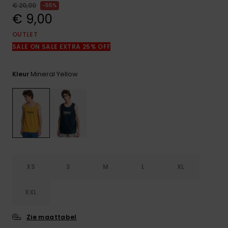
FAQ
€ 20,00
55%
bekijken
€ 9,00
OUTLET
SALE ON SALE EXTRA 25% OFF
Mineral Yellow
Kleur
XS
S
M
L
XL
XXL
Zie maattabel