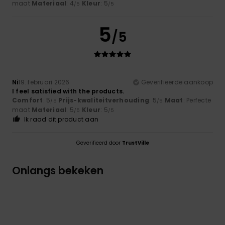
maat
Materiaal
: 4
Kleur
: 5
/5
/5
5
/5
Ni
19. februari 2026
Geverifieerde aankoop
I feel satisfied with the products.
Comfort
: 5
Prijs-kwaliteitverhouding
: 5
Maat
: Perfecte
/5
/5
maat
Materiaal
: 5
Kleur
: 5
/5
/5
Ik raad dit product aan
Geverifieerd door
TrustVille
Onlangs bekeken