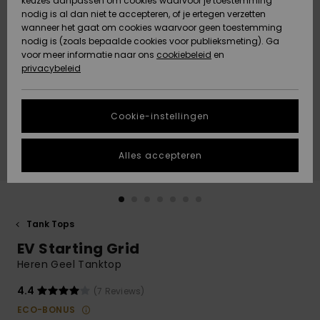
keuzes aanpassen om cookies waarvoor je toestemming
Snow
Sneeuw
nodig is al dan niet te accepteren, of je ertegen verzetten
Gemeenschap
Gegevensbescherming
wanneer het gaat om cookies waarvoor geen toestemming
Regio- En
nodig is (zoals bepaalde cookies voor publieksmeting). Ga
Taalinstellingen
voor meer informatie naar ons
Nieuw
Nieuw
cookiebeleid
en
Maattabel
Toegekomen
Toegekomen
privacybeleid
HELP &
CONTACT
Start een
Cookie-instellingen
Highlights
Highlights
gesprek om het
snelste
DUURZAAMHEID
antwoord op je
Alles accepteren
vraag te
STORE LOCATOR
krijgen.
Gesprek
starten
CADEAUKAART
Tank Tops
Vind
EV Starting Grid
VERLANGLIJST
antwoorden op
de meest
Heren Geel Tanktop
gestelde
vragen en ons
4.4
(7 Reviews)
contactformulier.
ECO-BONUS