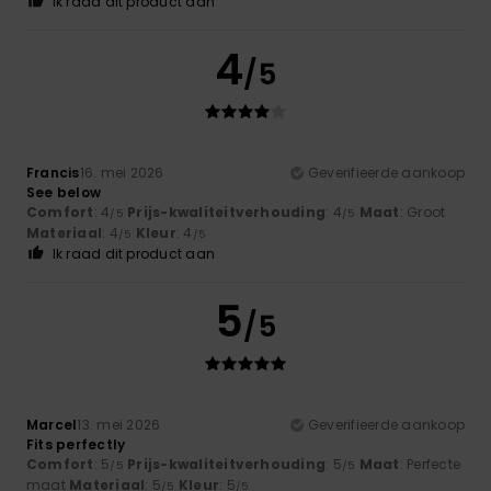
Ik raad dit product aan
4
/5
Francis
16. mei 2026
Geverifieerde aankoop
See below
Comfort
: 4
Prijs-kwaliteitverhouding
: 4
Maat
: Groot
/5
/5
Materiaal
: 4
Kleur
: 4
/5
/5
Ik raad dit product aan
5
/5
Marcel
13. mei 2026
Geverifieerde aankoop
Fits perfectly
Comfort
: 5
Prijs-kwaliteitverhouding
: 5
Maat
: Perfecte
/5
/5
maat
Materiaal
: 5
Kleur
: 5
/5
/5