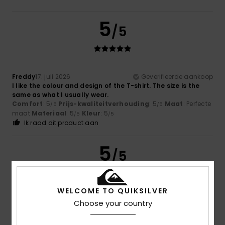
5
/5
Freddy
17. juli 2026
Geverifieerde aankoop
I like the colour and design of the T-shirt. The size is the
same as what I usually wear.
Comfort
: 5
Prijs-kwaliteitverhouding
: 5
Maat
: Perfecte
/5
/5
maat
Materiaal
: 5
Kleur
: 5
/5
/5
Ik raad dit product aan
5
/5
WELCOME TO QUIKSILVER
Jullivani
16. juli 2026
Geverifieerde aankoop
Choose your country
The product is as expected. It was just that delivery took a
little longer than the estimated time.