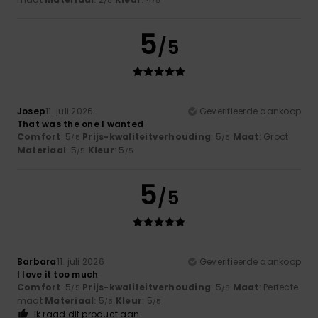
/5
/5
5
/5
Josep
11. juli 2026
Geverifieerde aankoop
That was the one I wanted
Comfort
: 5
Prijs-kwaliteitverhouding
: 5
Maat
: Groot
/5
/5
Materiaal
: 5
Kleur
: 5
/5
/5
5
/5
Barbara
11. juli 2026
Geverifieerde aankoop
I love it too much
Comfort
: 5
Prijs-kwaliteitverhouding
: 5
Maat
: Perfecte
/5
/5
maat
Materiaal
: 5
Kleur
: 5
/5
/5
Ik raad dit product aan