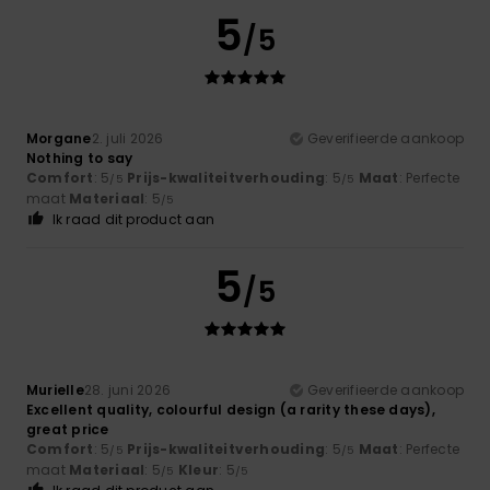
5
/5
Morgane
2. juli 2026
Geverifieerde aankoop
Nothing to say
Comfort
: 5
Prijs-kwaliteitverhouding
: 5
Maat
: Perfecte
/5
/5
maat
Materiaal
: 5
/5
Ik raad dit product aan
5
/5
Murielle
28. juni 2026
Geverifieerde aankoop
Excellent quality, colourful design (a rarity these days),
great price
Comfort
: 5
Prijs-kwaliteitverhouding
: 5
Maat
: Perfecte
/5
/5
maat
Materiaal
: 5
Kleur
: 5
/5
/5