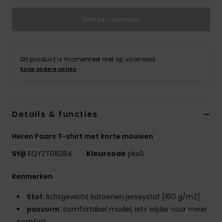
Niet op voorraad
Dit product is momenteel niet op voorraad.
Koop andere opties
Details & functies
Heren Paars T-shirt met korte mouwen
Stijl
EQYZT08284
Kleurcode
pks0
Kenmerken
Stof:
lichtgewicht katoenen jerseystof [160 g/m2]
pasvorm:
comfortabel model, iets wijder voor meer
comfort