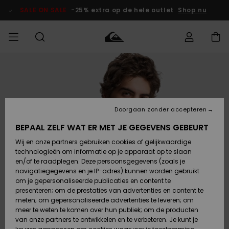
Ga
naar
SALE ON SALE
-25% extra op de hele outlet
Shop nu
Productinformatie
français
Toegang tot
HEREN
Kleding
Kleding
Shop
Heren Surf
Heren Snow
HEREN
mijn bestelling
Shop
Shop
OUTLET
Nederlands
JONGENS
Levering
Accessoires
Accessoires
Nieuw
Doorgaan zonder accepteren
Toegekomen
Kinderen
Kinderen
Outlet
DAMES
Surf Shop
Snow Shop
Kinderen
BEPAAL ZELF WAT ER MET JE GEGEVENS GEBEURT
Retouren
Wij en onze partners gebruiken cookies of gelijkwaardige
Schoenen &
Schoenen &
technologieën om informatie op je apparaat op te slaan
Slippers
Slippers
Highlights
SURF
Betaling
Highlights
Dames
VROUW
en/of te raadplegen. Deze persoonsgegevens (zoals je
Snow Shop
OUTLET
navigatiegegevens en je IP-adres) kunnen worden gebruikt
SNOW
om je gepersonaliseerde publicaties en content te
Giftcard
Surf /
Surf /
Snow
presenteren; om de prestaties van advertenties en content te
Water
Water
Community
meten; om gepersonaliseerde advertenties te leveren; om
Highlights
SALE ON
meer te weten te komen over hun publiek; om de producten
Quiksilver
SALE
van onze partners te ontwikkelen en te verbeteren. Je kunt je
Freedom