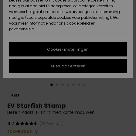
keuzes aanpassen om cookies waarvoor je toestemming
Snow
Sneeuw
nodig is al dan niet te accepteren, of je ertegen verzetten
Gemeenschap
Gegevensbescherming
wanneer het gaat om cookies waarvoor geen toestemming
Regio- En
nodig is (zoals bepaalde cookies voor publieksmeting). Ga
Taalinstellingen
voor meer informatie naar ons
Nieuw
Nieuw
cookiebeleid
en
Maattabel
Toegekomen
Toegekomen
privacybeleid
HELP &
CONTACT
Start een
Cookie-instellingen
Highlights
Highlights
gesprek om het
snelste
DUURZAAMHEID
antwoord op je
Alles accepteren
vraag te
STORE LOCATOR
krijgen.
Gesprek
starten
CADEAUKAART
Kort
Vind
EV Starfish Stamp
VERLANGLIJST
antwoorden op
de meest
Heren Paars T-shirt met korte mouwen
gestelde
vragen en ons
4.7
(23 Reviews)
contactformulier.
ECO-BONUS