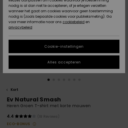
keuzes aanpassen om cookies waarvoor je toestemming
Snow
Sneeuw
nodig is al dan niet te accepteren, of je ertegen verzetten
Gemeenschap
Gegevensbescherming
wanneer het gaat om cookies waarvoor geen toestemming
Regio- En
nodig is (zoals bepaalde cookies voor publieksmeting). Ga
Taalinstellingen
voor meer informatie naar ons
Nieuw
Nieuw
cookiebeleid
en
Maattabel
Toegekomen
Toegekomen
privacybeleid
HELP &
CONTACT
Start een
Cookie-instellingen
Highlights
Highlights
gesprek om het
snelste
DUURZAAMHEID
antwoord op je
Alles accepteren
vraag te
STORE LOCATOR
krijgen.
Gesprek
starten
CADEAUKAART
Kort
Vind
Ev Natural Smash
VERLANGLIJST
antwoorden op
de meest
Heren Groen T-shirt met korte mouwen
gestelde
vragen en ons
4.4
(18 Reviews)
contactformulier.
ECO-BONUS