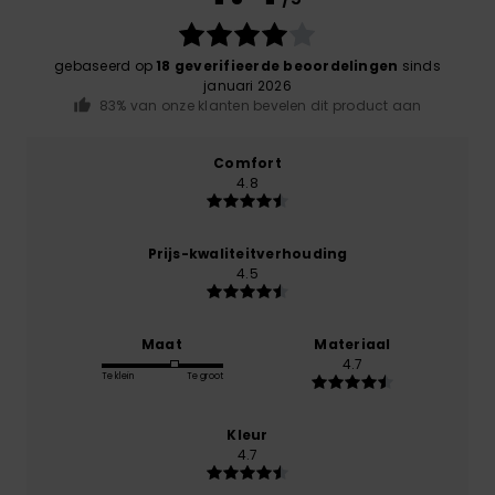
gebaseerd op
18 geverifieerde beoordelingen
sinds
januari 2026
83% van onze klanten bevelen dit product aan
Comfort
4.8
Prijs-kwaliteitverhouding
4.5
Maat
Materiaal
4.7
Te klein
Te groot
Kleur
4.7