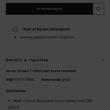
In winkelwagen
Thuis of bij een afhaalpunt
Levering gepland vanaf
11 augustus
Details & functies
Heren Groen T-shirt met korte mouwen
Stijl
EQYZT08185
Kleurcode
gng0
Kenmerken
Stof:
Cotton, Recycled cotton jersey Stof [160
g/m2]