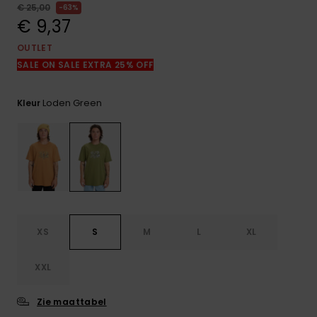
FAQ
€ 25,00
63%
bekijken
€ 9,37
OUTLET
SALE ON SALE EXTRA 25% OFF
Loden Green
Kleur
XS
S
M
L
XL
XXL
Zie maattabel