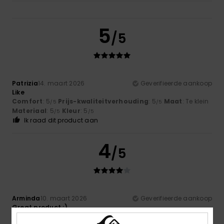
5
/5
Patrizia
14. maart 2026
Geverifieerde aankoop
Like
Comfort
: 5
Prijs-kwaliteitverhouding
: 5
Maat
: Te klein
/5
/5
Materiaal
: 5
Kleur
: 5
/5
/5
Ik raad dit product aan
4
/5
Arminda
10. maart 2026
Geverifieerde aankoop
Great product :)
Comfort
: 5
Prijs-kwaliteitverhouding
: 5
Maat
: Te groot
/5
/5