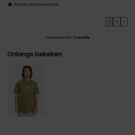
Ik raad dit product aan
1
2
>
Geverifieerd door
TrustVille
Onlangs bekeken