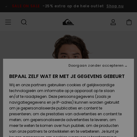
Ga
naar
SALE ON SALE
-25% extra op de hele outlet
Shop nu
Productinformatie
français
Toegang tot
HEREN
Kleding
Kleding
Shop
Heren Surf
Heren Snow
HEREN
mijn bestelling
Shop
Shop
OUTLET
Nederlands
JONGENS
Levering
Accessoires
Accessoires
Nieuw
Doorgaan zonder accepteren
Toegekomen
Kinderen
Kinderen
Outlet
DAMES
Surf Shop
Snow Shop
Kinderen
BEPAAL ZELF WAT ER MET JE GEGEVENS GEBEURT
Retouren
Wij en onze partners gebruiken cookies of gelijkwaardige
Schoenen &
Schoenen &
technologieën om informatie op je apparaat op te slaan
Slippers
Slippers
Highlights
SURF
Betaling
Highlights
Dames
VROUW
en/of te raadplegen. Deze persoonsgegevens (zoals je
Snow Shop
OUTLET
navigatiegegevens en je IP-adres) kunnen worden gebruikt
SNOW
om je gepersonaliseerde publicaties en content te
Giftcard
Surf /
Surf /
Snow
presenteren; om de prestaties van advertenties en content te
Water
Water
Community
meten; om gepersonaliseerde advertenties te leveren; om
Highlights
SALE ON
meer te weten te komen over hun publiek; om de producten
Quiksilver
SALE
van onze partners te ontwikkelen en te verbeteren. Je kunt je
Freedom