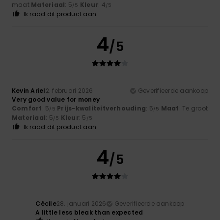
maat
Materiaal
: 5
Kleur
: 4
/5
/5
Ik raad dit product aan
4
/5
Kevin Ariel
2. februari 2026
Geverifieerde aankoop
Very good value for money
Comfort
: 5
Prijs-kwaliteitverhouding
: 5
Maat
: Te groot
/5
/5
Materiaal
: 5
Kleur
: 5
/5
/5
Ik raad dit product aan
4
/5
Cécile
28. januari 2026
Geverifieerde aankoop
A little less bleak than expected