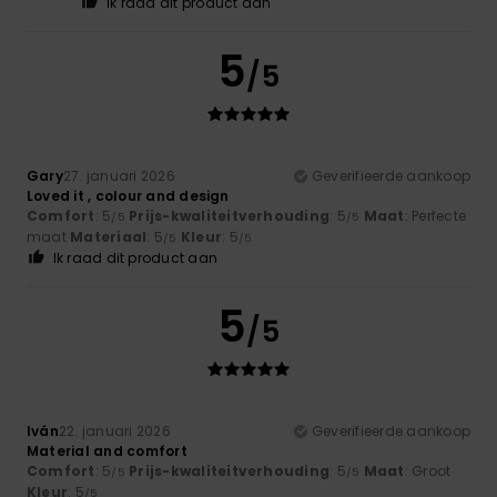
Ik raad dit product aan
5
/5
Gary
27. januari 2026
Geverifieerde aankoop
Loved it , colour and design
Comfort
: 5
Prijs-kwaliteitverhouding
: 5
Maat
: Perfecte
/5
/5
maat
Materiaal
: 5
Kleur
: 5
/5
/5
Ik raad dit product aan
5
/5
Iván
22. januari 2026
Geverifieerde aankoop
Material and comfort
Comfort
: 5
Prijs-kwaliteitverhouding
: 5
Maat
: Groot
/5
/5
Kleur
: 5
/5