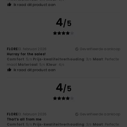
Ik raad dit product aan
4
/5
FLORE
13. februari 2026
Geverifieerde aankoop
Hurray for the sales!
Comfort
: 5
Prijs-kwaliteitverhouding
: 3
Maat
: Perfecte
/5
/5
maat
Materiaal
: 5
Kleur
: 4
/5
/5
Ik raad dit product aan
4
/5
FLORE
13. februari 2026
Geverifieerde aankoop
That’s all from me
Comfort
: 5
Prijs-kwaliteitverhouding
: 3
Maat
: Perfecte
/5
/5