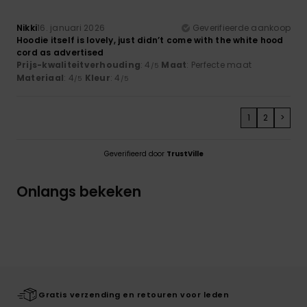
Nikki
16. januari 2026
Geverifieerde aankoop
Hoodie itself is lovely, just didn’t come with the white hood
cord as advertised
Prijs-kwaliteitverhouding
: 4
Maat
: Perfecte maat
/5
Materiaal
: 4
Kleur
: 4
/5
/5
1
2
>
Geverifieerd door
TrustVille
Onlangs bekeken
Gratis verzending en retouren voor leden