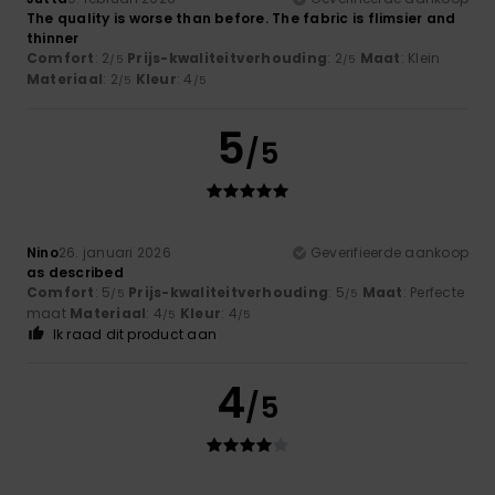
The quality is worse than before. The fabric is flimsier and
thinner
Comfort
: 2
Prijs-kwaliteitverhouding
: 2
Maat
: Klein
/5
/5
Materiaal
: 2
Kleur
: 4
/5
/5
5
/5
Nino
26. januari 2026
Geverifieerde aankoop
as described
Comfort
: 5
Prijs-kwaliteitverhouding
: 5
Maat
: Perfecte
/5
/5
maat
Materiaal
: 4
Kleur
: 4
/5
/5
Ik raad dit product aan
4
/5