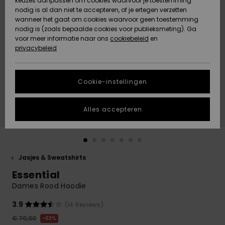
keuzes aanpassen om cookies waarvoor je toestemming
Snow
Sneeuw
nodig is al dan niet te accepteren, of je ertegen verzetten
Gemeenschap
Gegevensbescherming
wanneer het gaat om cookies waarvoor geen toestemming
Regio- En
nodig is (zoals bepaalde cookies voor publieksmeting). Ga
Taalinstellingen
voor meer informatie naar ons
Nieuw
Nieuw
cookiebeleid
en
Maattabel
Toegekomen
Toegekomen
privacybeleid
HELP &
CONTACT
Start een
Cookie-instellingen
Highlights
Highlights
gesprek om het
snelste
DUURZAAMHEID
antwoord op je
Alles accepteren
vraag te
STORE LOCATOR
krijgen.
Gesprek
starten
CADEAUKAART
Jasjes & Sweatshirts
Vind
Essential
VERLANGLIJST
antwoorden op
de meest
Dames Rood Hoodie
gestelde
vragen en ons
3.9
(14 Reviews)
contactformulier.
€ 70,00
63%