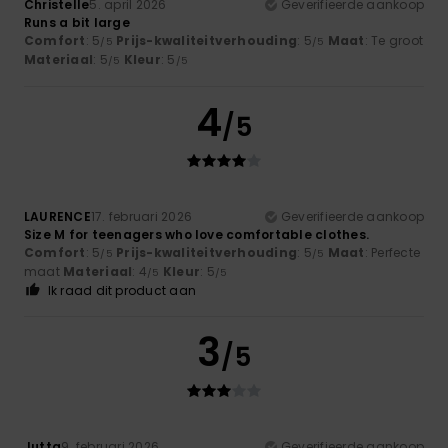
Christelle
5. april 2026
Geverifieerde aankoop
Runs a bit large
Comfort
: 5
Prijs-kwaliteitverhouding
: 5
Maat
: Te groot
/5
/5
Materiaal
: 5
Kleur
: 5
/5
/5
4
/5
LAURENCE
17. februari 2026
Geverifieerde aankoop
Size M for teenagers who love comfortable clothes.
Comfort
: 5
Prijs-kwaliteitverhouding
: 5
Maat
: Perfecte
/5
/5
maat
Materiaal
: 4
Kleur
: 5
/5
/5
Ik raad dit product aan
3
/5
Jutta
9. februari 2026
Geverifieerde aankoop