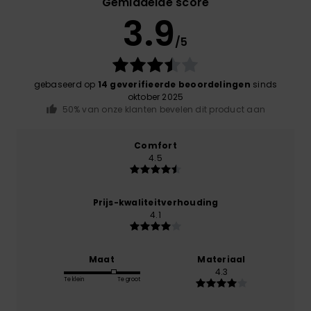
Gemiddelde score
3.9
/5
gebaseerd op
14 geverifieerde beoordelingen
sinds
oktober 2025
50% van onze klanten bevelen dit product aan
Comfort
4.5
Prijs-kwaliteitverhouding
4.1
Maat
Materiaal
4.3
Te klein
Te groot