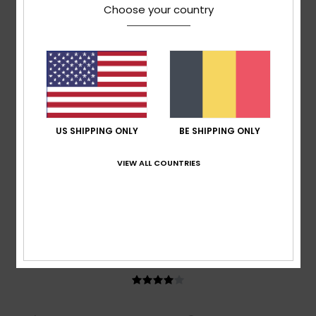
Maria
9. april 2026
Geverifieerde aankoop
Choose your country
Runs very large
Comfort
: 5
Prijs-kwaliteitverhouding
: 5
Maat
: Te groot
/5
/5
Materiaal
: 5
Kleur
: 5
/5
/5
Ik raad dit product aan
4
/5
US SHIPPING ONLY
BE SHIPPING ONLY
VIEW ALL COUNTRIES
Maria
9. april 2026
Geverifieerde aankoop
Runs very large
Comfort
: 4
Prijs-kwaliteitverhouding
: 5
Maat
: Te groot
/5
/5
Materiaal
: 5
Kleur
: 5
/5
/5
4
/5