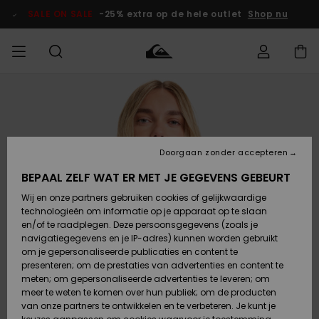
Ga
naar
SALE ON SALE
-25% extra op de hele outlet
Shop nu
Productinformatie
français
Toegang tot
HEREN
Kleding
Kleding
Shop
Heren Surf
Heren Snow
HEREN
mijn bestelling
Shop
Shop
OUTLET
Nederlands
JONGENS
Levering
Accessoires
Accessoires
Nieuw
Doorgaan zonder accepteren
Toegekomen
Kinderen
Kinderen
Outlet
DAMES
Surf Shop
Snow Shop
Kinderen
BEPAAL ZELF WAT ER MET JE GEGEVENS GEBEURT
Retouren
Wij en onze partners gebruiken cookies of gelijkwaardige
Schoenen &
Schoenen &
technologieën om informatie op je apparaat op te slaan
Slippers
Slippers
Highlights
SURF
Betaling
Highlights
Dames
VROUW
en/of te raadplegen. Deze persoonsgegevens (zoals je
Snow Shop
OUTLET
navigatiegegevens en je IP-adres) kunnen worden gebruikt
SNOW
om je gepersonaliseerde publicaties en content te
Giftcard
Surf /
Surf /
Snow
presenteren; om de prestaties van advertenties en content te
Water
Water
Community
meten; om gepersonaliseerde advertenties te leveren; om
Highlights
SALE ON
meer te weten te komen over hun publiek; om de producten
Quiksilver
SALE
van onze partners te ontwikkelen en te verbeteren. Je kunt je
Freedom