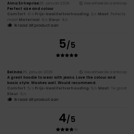
Alma Entreprise
26. januari 2026
Geverifieerde aankoop
Perfect size and colour
Comfort
: 4
Prijs-kwaliteitverhouding
: 3
Maat
: Perfecte
/5
/5
maat
Materiaal
: 4
Kleur
: 4
/5
/5
Ik raad dit product aan
5
/5
Belinda
25. januari 2026
Geverifieerde aankoop
A great hoodie to wear with jeans. Love the colour and
basic style. Washes well. Would recommend.
Comfort
: 5
Prijs-kwaliteitverhouding
: 5
Maat
: Te groot
/5
/5
Kleur
: 5
/5
Ik raad dit product aan
4
/5