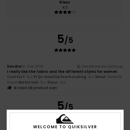
Kleur
4.3
5
/5
Sandra
19. mei 2026
Geverifieerde aankoop
I really like the fabric and the different styles for women
Comfort
: 5
Prijs-kwaliteitverhouding
: 4
Maat
: Perfecte
/5
/5
maat
Materiaal
: 5
Kleur
: 4
/5
/5
Ik raad dit product aan
5
/5
WELCOME TO QUIKSILVER