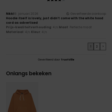
Nikki
16. januari 2026
Geverifieerde aankoop
Hoodie itself is lovely, just didn’t come with the white hood
cord as advertised
Prijs-kwaliteitverhouding
: 4
Maat
: Perfecte maat
/5
Materiaal
: 4
Kleur
: 4
/5
/5
1
2
>
Geverifieerd door
TrustVille
Onlangs bekeken