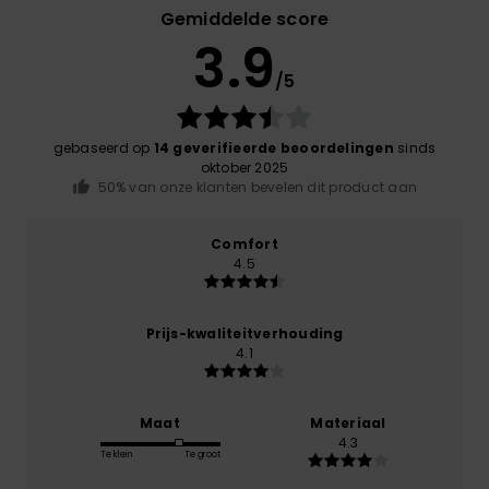
Gemiddelde score
3.9
/5
gebaseerd op
14 geverifieerde beoordelingen
sinds
oktober 2025
50% van onze klanten bevelen dit product aan
Comfort
4.5
Prijs-kwaliteitverhouding
4.1
Maat
Materiaal
4.3
Te klein
Te groot