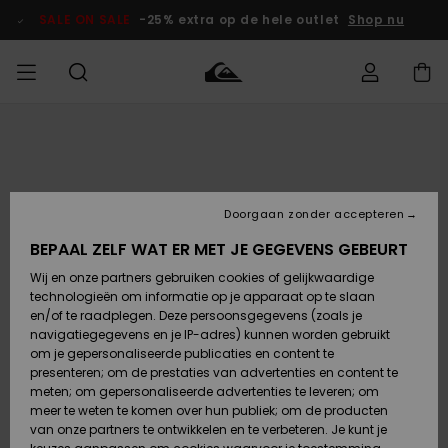
Ga
naar
SALE ON SALE
-25% extra op de hele outlet
Shop nu
Productinformatie
français
Toegang tot
HEREN
Kleding
Kleding
Shop
Heren Surf
Heren Snow
HEREN
mijn bestelling
Shop
Shop
OUTLET
Nederlands
JONGENS
Levering
Accessoires
Accessoires
Nieuw
Doorgaan zonder accepteren
Toegekomen
Kinderen
Kinderen
Outlet
DAMES
Surf Shop
Snow Shop
Kinderen
BEPAAL ZELF WAT ER MET JE GEGEVENS GEBEURT
Retouren
Wij en onze partners gebruiken cookies of gelijkwaardige
Schoenen &
Schoenen &
technologieën om informatie op je apparaat op te slaan
Slippers
Slippers
Highlights
SURF
Betaling
Highlights
Dames
VROUW
en/of te raadplegen. Deze persoonsgegevens (zoals je
Snow Shop
OUTLET
navigatiegegevens en je IP-adres) kunnen worden gebruikt
SNOW
om je gepersonaliseerde publicaties en content te
Giftcard
Surf /
Surf /
Snow
presenteren; om de prestaties van advertenties en content te
Water
Water
Community
meten; om gepersonaliseerde advertenties te leveren; om
Highlights
SALE ON
meer te weten te komen over hun publiek; om de producten
Quiksilver
SALE
van onze partners te ontwikkelen en te verbeteren. Je kunt je
Freedom