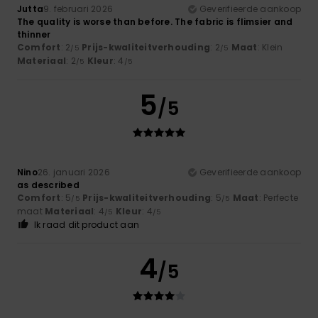
Jutta
9. februari 2026
Geverifieerde aankoop
The quality is worse than before. The fabric is flimsier and
thinner
Comfort
: 2
Prijs-kwaliteitverhouding
: 2
Maat
: Klein
/5
/5
Materiaal
: 2
Kleur
: 4
/5
/5
5
/5
Nino
26. januari 2026
Geverifieerde aankoop
as described
Comfort
: 5
Prijs-kwaliteitverhouding
: 5
Maat
: Perfecte
/5
/5
maat
Materiaal
: 4
Kleur
: 4
/5
/5
Ik raad dit product aan
4
/5