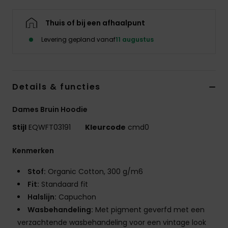
Thuis of bij een afhaalpunt
Levering gepland vanaf
11 augustus
Details & functies
Dames Bruin Hoodie
Stijl
EQWFT03191
Kleurcode
cmd0
Kenmerken
Stof:
Organic Cotton, 300 g/m6
Fit:
Standaard fit
Halslijn:
Capuchon
Wasbehandeling:
Met pigment geverfd met een
verzachtende wasbehandeling voor een vintage look