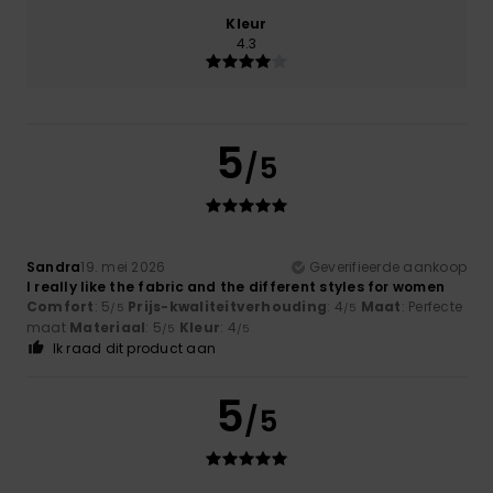
Kleur
4.3
5
/5
Sandra
19. mei 2026
Geverifieerde aankoop
I really like the fabric and the different styles for women
Comfort
: 5
Prijs-kwaliteitverhouding
: 4
Maat
: Perfecte
/5
/5
maat
Materiaal
: 5
Kleur
: 4
/5
/5
Ik raad dit product aan
5
/5