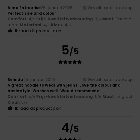
Alma Entreprise
26. januari 2026
Geverifieerde aankoop
Perfect size and colour
Comfort
: 4
Prijs-kwaliteitverhouding
: 3
Maat
: Perfecte
/5
/5
maat
Materiaal
: 4
Kleur
: 4
/5
/5
Ik raad dit product aan
5
/5
Belinda
25. januari 2026
Geverifieerde aankoop
A great hoodie to wear with jeans. Love the colour and
basic style. Washes well. Would recommend.
Comfort
: 5
Prijs-kwaliteitverhouding
: 5
Maat
: Te groot
/5
/5
Kleur
: 5
/5
Ik raad dit product aan
4
/5