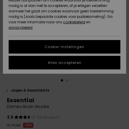
keuzes aanpassen om cookies waarvoor je toestemming
Snow
Sneeuw
nodig is al dan niet te accepteren, of je ertegen verzetten
Gemeenschap
Gegevensbescherming
wanneer het gaat om cookies waarvoor geen toestemming
Regio- En
nodig is (zoals bepaalde cookies voor publieksmeting). Ga
Taalinstellingen
voor meer informatie naar ons
Nieuw
Nieuw
cookiebeleid
en
Maattabel
Toegekomen
Toegekomen
privacybeleid
HELP &
CONTACT
Start een
Cookie-instellingen
Highlights
Highlights
gesprek om het
snelste
DUURZAAMHEID
antwoord op je
Alles accepteren
vraag te
STORE LOCATOR
krijgen.
Gesprek
starten
CADEAUKAART
Jasjes & Sweatshirts
Vind
Essential
VERLANGLIJST
antwoorden op
de meest
Dames Bruin Hoodie
gestelde
vragen en ons
3.9
(14 Reviews)
contactformulier.
€ 70,00
63%