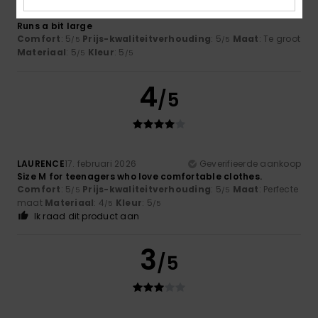
Christelle
5. april 2026
Geverifieerde aankoop
Runs a bit large
Comfort
: 5
Prijs-kwaliteitverhouding
: 5
Maat
: Te groot
/5
/5
Materiaal
: 5
Kleur
: 5
/5
/5
4
/5
LAURENCE
17. februari 2026
Geverifieerde aankoop
Size M for teenagers who love comfortable clothes.
Comfort
: 5
Prijs-kwaliteitverhouding
: 5
Maat
: Perfecte
/5
/5
maat
Materiaal
: 4
Kleur
: 5
/5
/5
Ik raad dit product aan
3
/5