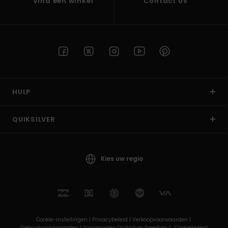
Vind een winkel
Contact Us
HULP
QUIKSILVER
Kies uw regio
Cookie-instellingen |
Privacybeleid |
Verkoopvoorwaarden |
Gebruiksvoorwaarden |
Voowaarden Quiksilver Freedom |
Cookiebeleid