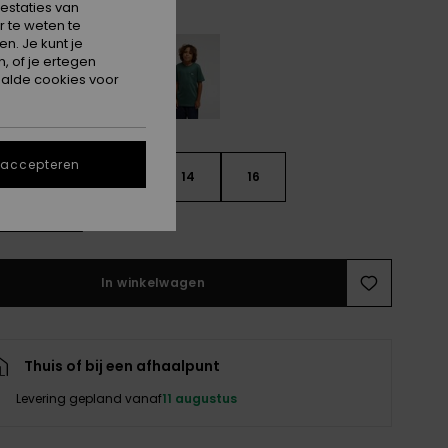
White
estaties van
 te weten te
n. Je kunt je
, of je ertegen
alde cookies voor
 accepteren
10
12
14
16
e maattabel
In winkelwagen
Thuis of bij een afhaalpunt
Levering gepland vanaf
11 augustus