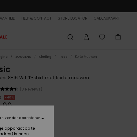
AAMHEID
HELP & CONTACT
STORE LOCATOR
CADEAUKAART
ALE
agina
JONGENS
Kleding
Tees
Korte Mouwen
sic
ns 8-16 Wit T-shirt met korte mouwen
(8 Reviews)
0
40%
,00
ET
an zonder accepteren
ON SALE EXTRA 25% OFF
 je apparaat op te
-adres) kunnen