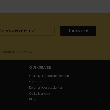
S'inscrire
s l'email de bienvenue
QUIKSILVER
Quiksilver Freedom Benefits
Giftcard
Korting voor studenten
Quiksilver App
Blog