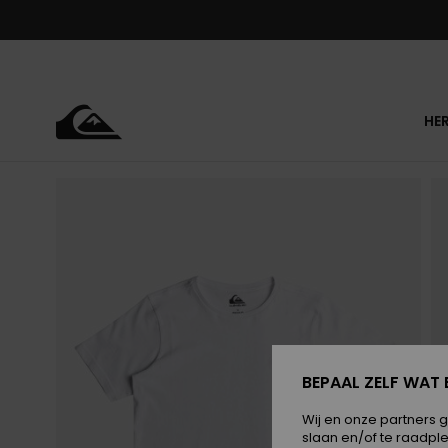
Ga
naar
Productinformatie
HE
BEPAAL ZELF WAT 
Wij en onze partners 
slaan en/of te raadpl