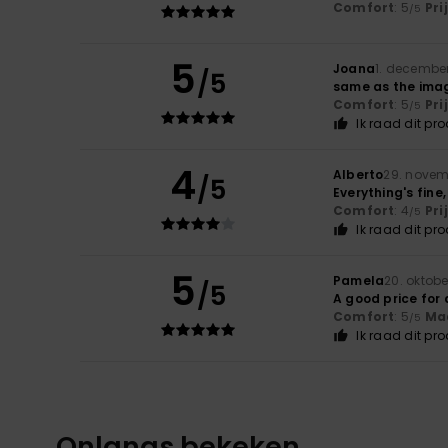
Comfort
: 5
Pri
/5
5
Joana
1. decembe
/5
same as the ima
Comfort
: 5
Pri
/5
Ik raad dit pr
4
Alberto
29. novem
/5
Everything's fine
Comfort
: 4
Pri
/5
Ik raad dit pr
5
Pamela
20. oktob
/5
A good price for 
Comfort
: 5
Ma
/5
Ik raad dit pr
Onlangs bekeken