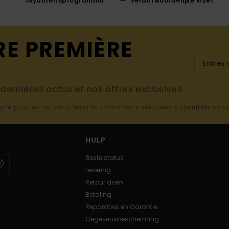
loyaliteitsprogramma
verantwoordelijke inzet
RE PREMIÈRE
ernières actus et nos offres exclusives.
ligne pour les nouveaux inscrits - Conditions détaillées disponibles dan
HULP
Bestelstatus
Levering
Retour doen
Betaling
Reparaties en Garantie
Gegevensbescherming