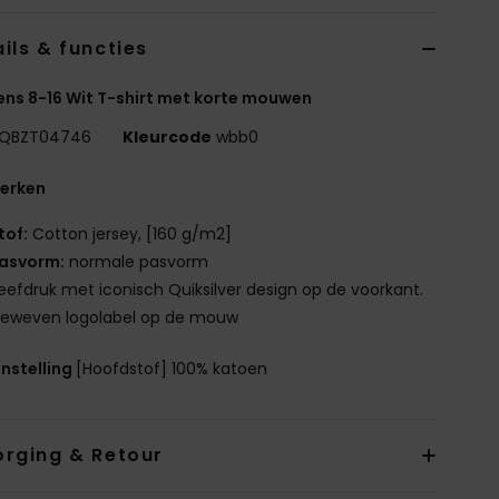
ils & functies
ns 8-16 Wit T-shirt met korte mouwen
QBZT04746
Kleurcode
wbb0
erken
tof:
Cotton jersey, [160 g/m2]
asvorm:
normale pasvorm
eefdruk met iconisch Quiksilver design op de voorkant.
eweven logolabel op de mouw
nstelling
[Hoofdstof] 100% katoen
orging & Retour