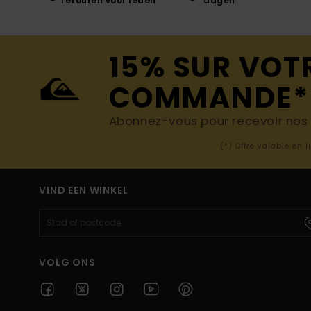
retouren voor leden
dagen
15% SUR VOT
COMMANDE*
Abonnez-vous pour recevoir nos d
(*) Offre valable en 
VIND EEN WINKEL
VOLG ONS