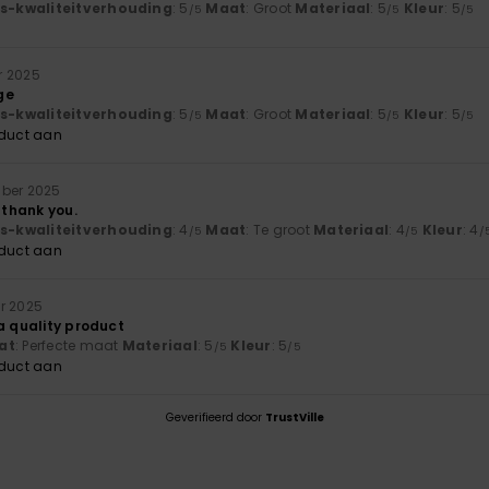
js-kwaliteitverhouding
: 5
Maat
: Groot
Materiaal
: 5
Kleur
: 5
/5
/5
/5
r 2025
ge
js-kwaliteitverhouding
: 5
Maat
: Groot
Materiaal
: 5
Kleur
: 5
/5
/5
/5
oduct aan
ber 2025
, thank you.
js-kwaliteitverhouding
: 4
Maat
: Te groot
Materiaal
: 4
Kleur
: 4
/5
/5
/
oduct aan
er 2025
a quality product
at
: Perfecte maat
Materiaal
: 5
Kleur
: 5
/5
/5
oduct aan
Geverifieerd door
TrustVille