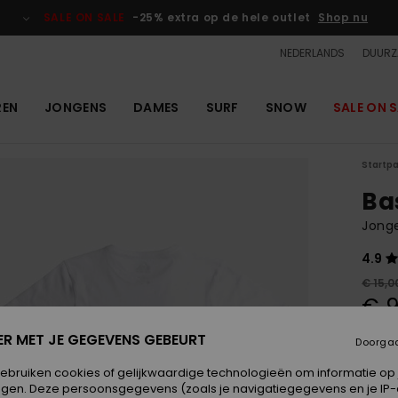
SALE ON SALE
-25% extra op de hele outlet
Shop nu
NEDERLANDS
DUURZ
REN
JONGENS
DAMES
SURF
SNOW
SALE ON S
Startp
Ba
Jonge
4.9
€ 15,0
€ 9
OUTL
ER MET JE GEGEVENS GEBEURT
Doorga
SALE 
gebruiken cookies of gelijkwaardige technologieën om informatie op
egen. Deze persoonsgegevens (zoals je navigatiegegevens en je IP