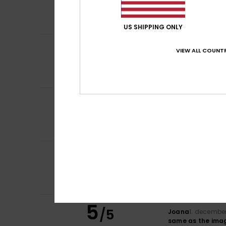
/5
Good quality
Comfort
: 5
Pri
/5
US SHIPPING ONLY
5
Client anonyme v
/5
VIEW ALL COUNTR
Good quality an
Comfort
: 5
Pri
/5
Ik raad dit pr
5
Edurne
15. decem
/5
Classic and com
Comfort
: 5
Pri
/5
Ik raad dit pr
5
Catarina
11. dece
/5
Quality
Comfort
: 5
Pri
/5
Ik raad dit pr
5
/5
Joana
1. decembe
same as the ima