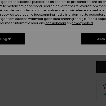
Kleur
 gepersonaliseerde publicaties en content te presenteren; om de pr
nt te meten; om gepersonaliseerde advertenties te leveren; om meer
k; om de producten van onze partners te ontwikkelen en te verbetere
ookies waarvoor je toestemming nodig is al dan niet te accepteren
t gaat om cookies waarvoor geen toestemming nodig is (zoals bepa
oor meer informatie naar ons
cookiebeleid
en
privacybeleid
llingen
Alles
8
Zi