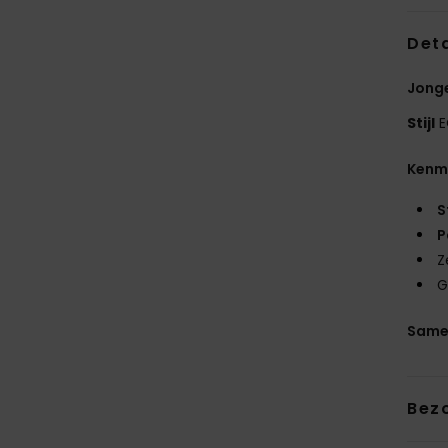
Deta
Jonge
Stijl
E
Kenm
S
P
Z
G
Same
Bez